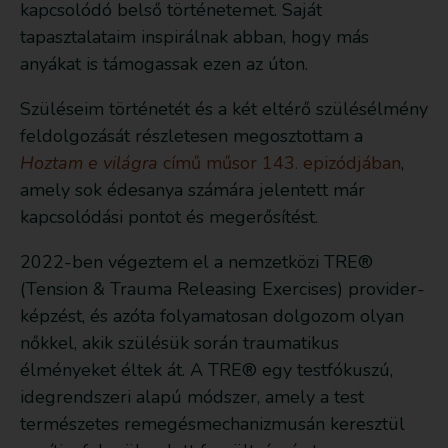
kapcsolódó belső történetemet. Saját
tapasztalataim inspirálnak abban, hogy más
anyákat is támogassak ezen az úton.
Szüléseim történetét és a két eltérő szülésélmény
feldolgozását részletesen megosztottam a
Hoztam e világra
című műsor 143. epizódjában
,
amely sok édesanya számára jelentett már
kapcsolódási pontot és megerősítést.
2022-ben végeztem el a nemzetközi TRE®
(Tension & Trauma Releasing Exercises) provider-
képzést, és azóta folyamatosan dolgozom olyan
nőkkel, akik szülésük során traumatikus
élményeket éltek át. A TRE® egy testfókuszú,
idegrendszeri alapú módszer, amely a test
természetes remegésmechanizmusán keresztül