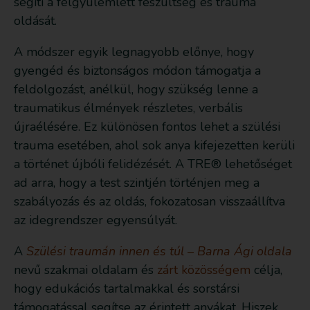
segíti a felgyülemlett feszültség és trauma
oldását.
A módszer egyik legnagyobb előnye, hogy
gyengéd és biztonságos módon támogatja a
feldolgozást, anélkül, hogy szükség lenne a
traumatikus élmények részletes, verbális
újraélésére. Ez különösen fontos lehet a szülési
trauma esetében, ahol sok anya kifejezetten kerüli
a történet újbóli felidézését. A TRE® lehetőséget
ad arra, hogy a test szintjén történjen meg a
szabályozás és az oldás, fokozatosan visszaállítva
az idegrendszer egyensúlyát.
A
Szülési traumán innen és túl – Barna Ági oldala
nevű szakmai oldalam és
zárt közösségem
célja,
hogy edukációs tartalmakkal és sorstársi
támogatással segítse az érintett anyákat. Hiszek