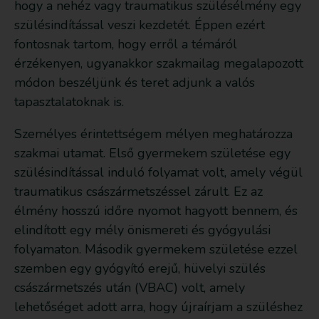
hogy a nehéz vagy traumatikus szülésélmény egy
szülésindítással veszi kezdetét. Éppen ezért
fontosnak tartom, hogy erről a témáról
érzékenyen, ugyanakkor szakmailag megalapozott
módon beszéljünk és teret adjunk a valós
tapasztalatoknak is.
Személyes érintettségem mélyen meghatározza
szakmai utamat. Első gyermekem születése egy
szülésindítással induló folyamat volt, amely végül
traumatikus császármetszéssel zárult. Ez az
élmény hosszú időre nyomot hagyott bennem, és
elindított egy mély önismereti és gyógyulási
folyamaton. Második gyermekem születése ezzel
szemben egy gyógyító erejű, hüvelyi szülés
császármetszés után (VBAC) volt, amely
lehetőséget adott arra, hogy újraírjam a szüléshez