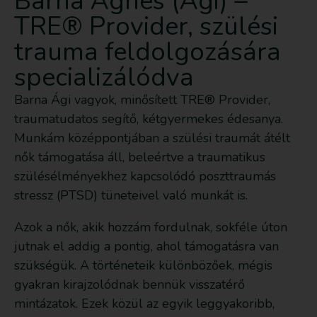
Barna Ágnes (Ági) –
TRE® Provider, szülési
trauma feldolgozására
specializálódva
Barna Ági vagyok, minősített TRE® Provider,
traumatudatos segítő, kétgyermekes édesanya.
Munkám középpontjában a szülési traumát átélt
nők támogatása áll, beleértve a traumatikus
szülésélményekhez kapcsolódó poszttraumás
stressz (PTSD) tüneteivel való munkát is.
Azok a nők, akik hozzám fordulnak, sokféle úton
jutnak el addig a pontig, ahol támogatásra van
szükségük. A történeteik különbözőek, mégis
gyakran kirajzolódnak bennük visszatérő
mintázatok. Ezek közül az egyik leggyakoribb,