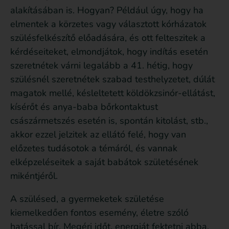
alakításában is. Hogyan? Például úgy, hogy ha
elmentek a körzetes vagy választott kórházatok
szülésfelkészítő előadására, és ott felteszitek a
kérdéseiteket, elmondjátok, hogy indítás esetén
szeretnétek várni legalább a 41. hétig, hogy
szülésnél szeretnétek szabad testhelyzetet, dúlát
magatok mellé, késleltetett köldökzsinór-ellátást,
kísérőt és anya-baba bőrkontaktust
császármetszés esetén is, spontán kitolást, stb.,
akkor ezzel jelzitek az ellátó felé, hogy van
előzetes tudásotok a témáról, és vannak
elképzeléseitek a saját babátok születésének
mikéntjéről.
A szülésed, a gyermeketek születése
kiemelkedően fontos esemény, életre szóló
hatással bír. Megéri időt, energiát fektetni abba,