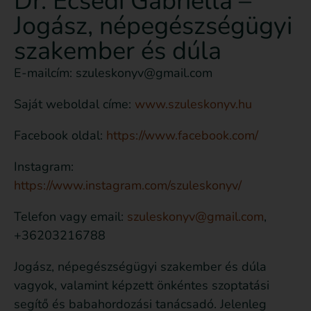
Dr. Ecsedi Gabriella –
Jogász, népegészségügyi
szakember és dúla
E-mailcím: szuleskonyv@gmail.com
Saját weboldal címe:
www.szuleskonyv.hu
Facebook oldal:
https://www.facebook.com/
Instagram:
https://www.instagram.com/szuleskonyv/
Telefon vagy email:
szuleskonyv@gmail.com
,
+36203216788
Jogász, népegészségügyi szakember és dúla
vagyok, valamint képzett önkéntes szoptatási
segítő és babahordozási tanácsadó. Jelenleg