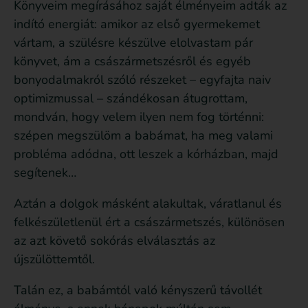
Könyveim megírásához saját élményeim adták az
indító energiát: amikor az első gyermekemet
vártam, a szülésre készülve elolvastam pár
könyvet, ám a császármetszésről és egyéb
bonyodalmakról szóló részeket – egyfajta naiv
optimizmussal – szándékosan átugrottam,
mondván, hogy velem ilyen nem fog történni:
szépen megszülöm a babámat, ha meg valami
probléma adódna, ott leszek a kórházban, majd
segítenek…
Aztán a dolgok másként alakultak, váratlanul és
felkészületlenül ért a császármetszés, különösen
az azt követő sokórás elválasztás az
újszülöttemtől.
Talán ez, a babámtól való kényszerű távollét