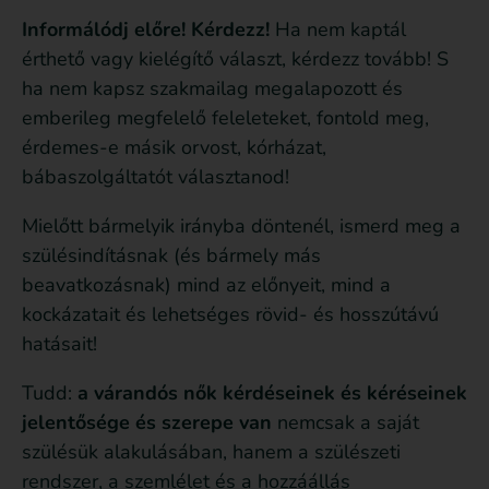
Informálódj előre! Kérdezz!
Ha nem kaptál
érthető vagy kielégítő választ, kérdezz tovább! S
ha nem kapsz szakmailag megalapozott és
emberileg megfelelő feleleteket, fontold meg,
érdemes-e másik orvost, kórházat,
bábaszolgáltatót választanod!
Mielőtt bármelyik irányba döntenél, ismerd meg a
szülésindításnak (és bármely más
beavatkozásnak) mind az előnyeit, mind a
kockázatait és lehetséges rövid- és hosszútávú
hatásait!
Tudd:
a
várandós
nők
kérdéseinek
és
kéréseinek
jelentősége
és
szerepe
van
nemcsak a saját
szülésük alakulásában, hanem a szülészeti
rendszer, a szemlélet és a hozzáállás