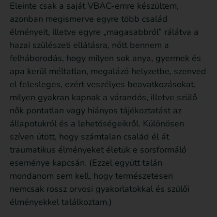
Eleinte csak a saját VBAC-emre készültem,
azonban megismerve egyre több család
élményeit, illetve egyre „magasabbról” rálátva a
hazai szülészeti ellátásra, nőtt bennem a
felháborodás, hogy milyen sok anya, gyermek és
apa kerül méltatlan, megalázó helyzetbe, szenved
el felesleges, ezért veszélyes beavatkozásokat,
milyen gyakran kapnak a várandós, illetve szülő
nők pontatlan vagy hiányos tájékoztatást az
állapotukról és a lehetőségeikről. Különösen
szíven ütött, hogy számtalan család él át
traumatikus élményeket életük e sorsformáló
eseménye kapcsán. (Ezzel együtt talán
mondanom sem kell, hogy természetesen
nemcsak rossz orvosi gyakorlatokkal és szülői
élményekkel találkoztam.)