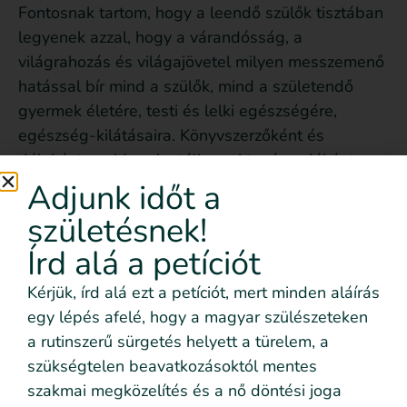
Fontosnak tartom, hogy a leendő szülők tisztában
legyenek azzal, hogy a várandósság, a
világrahozás és világajövetel milyen messzemenő
hatással bír mind a szülők, mind a születendő
gyermek életére, testi és lelki egészségére,
egészség-kilátásaira. Könyvszerzőként és
dúlaként, majd perinatális szaktanácsadóként
szeretném támogatni a várandós párokat, hogy
Adjunk időt a
felkészülten, szeretetteli légkörben, egészséges
születésnek!
szülésélménnyel gazdagodva élhessék át ezt a
Írd alá a petíciót
megismételhetetlen eseményt.
Kérjük, írd alá ezt a petíciót, mert minden aláírás
Segítői filozófiám:
a szülői kompetenciát
egy lépés afelé, hogy a magyar szülészeteken
megalapozó/erősítő, egészséges szülésélmény
a rutinszerű sürgetés helyett a türelem, a
és a tiszteletteljes, partneri együttműködésen
szükségtelen beavatkozásoktól mentes
alapuló szülészeti ellátás nem (szabadna, hogy)
szakmai megközelítés és a nő döntési joga
luxus vagy szerencsés véletlen (legyen)
, hanem