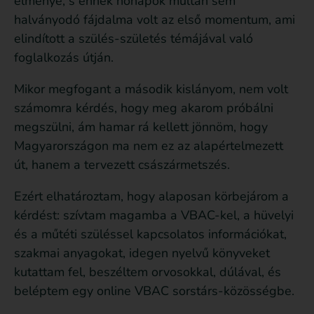
élménye, s ennek hónapok múltán sem
halványodó fájdalma volt az első momentum, ami
elindított a szülés-születés témájával való
foglalkozás útján.
Mikor megfogant a második kislányom, nem volt
számomra kérdés, hogy meg akarom próbálni
megszülni, ám hamar rá kellett jönnöm, hogy
Magyarországon ma nem ez az alapértelmezett
út, hanem a tervezett császármetszés.
Ezért elhatároztam, hogy alaposan körbejárom a
kérdést: szívtam magamba a VBAC-kel, a hüvelyi
és a műtéti szüléssel kapcsolatos információkat,
szakmai anyagokat, idegen nyelvű könyveket
kutattam fel, beszéltem orvosokkal, dúlával, és
beléptem egy online VBAC sorstárs-közösségbe.