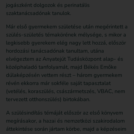
jogászként dolgozok és perinatális
szaktanácsadónak tanulok.
Már első gyermekem születése után megérintett a
szülés-születés témakörének mélysége, s mikor a
legkisebb gyerekem elég nagy lett hozzá, először
hordozási tanácsadónak tanultam, utána
elvégeztem az Anyatejút Tudásközpont alap- és
középhaladó tanfolyamát, majd Békés Emőke
dúlaképzésén vettem részt – három gyermekem
révén ekkorra már sokféle saját tapasztalat
(vetélés, koraszülés, császármetszés, VBAC, nem
tervezett otthonszülés) birtokában.
A szülésindítás témáját először az első könyvem
megírásakor, a hazai és nemzetközi szakirodalom
áttekintése során jártam körbe, majd a képzéseim