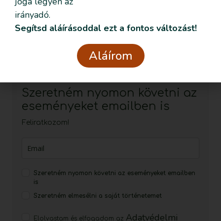
joga legyen az
irányadó.
Küldés
Segítsd aláírásoddal ezt a fontos változást!
Kapcsolat
info@szulesinditas.hu
Aláírom
Szeretném nyomon követni az
eseményeket emailben is
Feliratkozom!
Szeretném nyomon követni az eseményeket emailben
is
Szeretném elmesélni a saját történetemet
Adatvédelmi
Elolvastam és elfogadom az