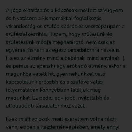
A jóga oktatása és a képzések mellett szívügyem
és hivatásom a kismamákkal foglalkozás,
várandósság és szülés kísérés és vesszőparipám a
szülésfelkészítés. Hiszem, hogy szülésünk és
születésünk módja meghatározó, nem csak az
egyénre, hanem az egész társadalomra nézve is.
Ha ez az élmény mind a babának, mind anyának (
és persze az apának) egy erőt adó élmény, akkor a
magunkba vetett hit, gyermekünkkel való
kapcsolatunk erősebb és a szülővé válás
folyamatában könnyebben találjuk meg
magunkat. Ez pedig egy jobb, nyitottabb és
elfogadóbb társadalomhoz vezet.
Ezek miatt az okok miatt szerettem volna részt
venni ebben a kezdeményezésben, amely ennyi