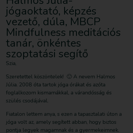
Halmos Júlia-
jógaoktató, képzés
vezető, dúla, MBCP
Mindfulness meditációs
tanár, önkéntes
szoptatási segítő
Szia,
Szeretettel köszöntelek! 🙂 A nevem Halmos
Júlia. 2008 óta tartok jóga órákat és azóta
foglalkozom kismamákkal, a várandósság és
szülés csodájával.
Fiatalon lettem anya, s ezen a tapasztalati úton a
jóga volt az, amely segített abban, hogy biztos
pontja legyek magamnak és a gyermekeimnek.