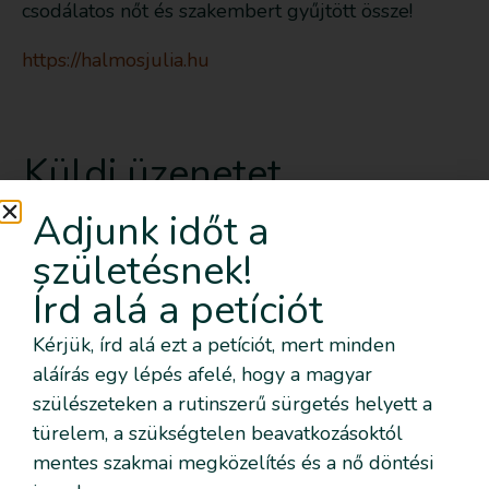
csodálatos nőt és szakembert gyűjtött össze!
https://halmosjulia.hu
Küldj üzenetet
Adjunk időt a
születésnek!
Írd alá a petíciót
Kérjük, írd alá ezt a petíciót, mert minden
aláírás egy lépés afelé, hogy a magyar
szülészeteken a rutinszerű sürgetés helyett a
türelem, a szükségtelen beavatkozásoktól
Elolvastam és elogadom az
Adatvédelmi
mentes szakmai megközelítés és a nő döntési
nyilatkozatban
foglaltakat.