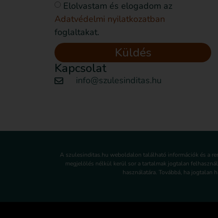
Elolvastam és elogadom az
Adatvédelmi nyilatkozatban
foglaltakat.
Küldés
Kapcsolat
info@szulesinditas.hu
A szulesinditas.hu weboldalon található információk és a r
megjelölés nélkül kerül sor a tartalmak jogtalan felhaszná
használatára. Továbbá, ha jogtalan ha