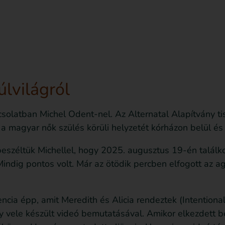
sd le az ingyenes útmutatót most!
Bejegyzések
úlvilágról
olatban Michel Odent-nel. Az Alternatal Alapítvány tisz
a magyar nők szülés körüli helyzetét kórházon belül és 
beszéltük Michellel, hogy 2025. augusztus 19-én találk
 Mindig pontos volt. Már az ötödik percben elfogott az 
ia épp, amit Meredith és Alicia rendeztek (Intentional 
 vele készült videó bemutatásával. Amikor elkezdett be