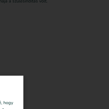
ája a szülésindítás volt.
é, hogy