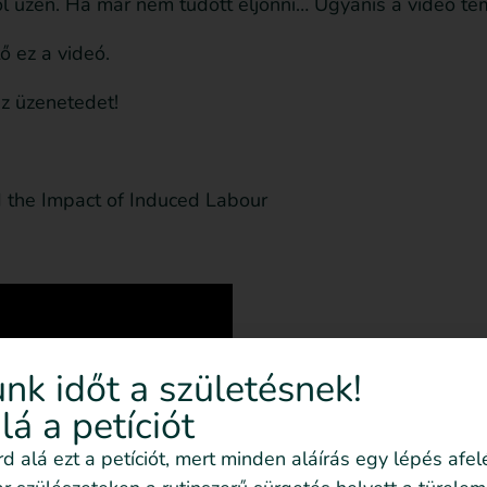
ról üzen. Ha már nem tudott eljönni… Ugyanis a videó tém
ő ez a videó.
az üzenetedet!
 the Impact of Induced Labour
nk időt a születésnek!
alá a petíciót
írd alá ezt a petíciót, mert minden aláírás egy lépés afel