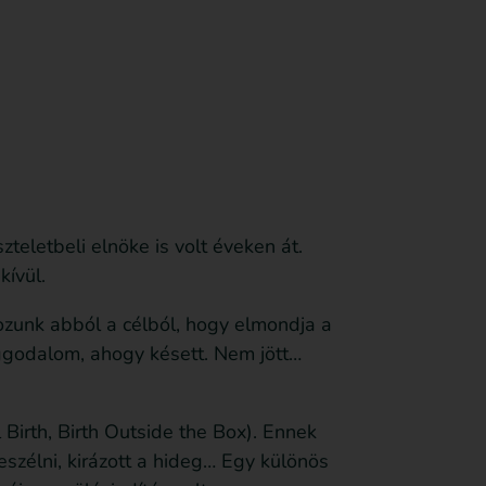
Feliratkozom
Anyagot küldök be
Támogatás
teletbeli elnöke is volt éveken át.
kívül.
ozunk abból a célból, hogy elmondja a
aggodalom, ahogy késett. Nem jött…
Birth, Birth Outside the Box). Ennek
szélni, kirázott a hideg… Egy különös