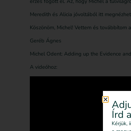
érzés fogott el. Az, hogy Michel a túlvilág
Meredith és Alicia jóvoltából itt megnézhet
Köszönöm, Michel! Vettem és továbbítom 
Geréb Ágnes
Michel Odent: Adding up the Evidence and
A videóhoz:
Adju
Írd 
Kérjük, 