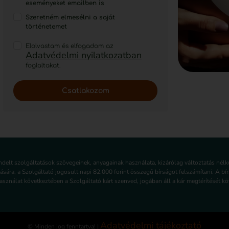
eseményeket emailben is
Szeretném elmesélni a saját
történetemet
Elolvastam és elfogadom az
Adatvédelmi nyilatkozatban
foglaltakat.
Csatlakozom
endelt szolgáltatások szövegeinek, anyagainak használata, kizárólag változtatás né
lására, a Szolgáltató jogosult napi 82.000 forint összegű bírságot felszámítani. A b
sználat következtében a Szolgáltató kárt szenved, jogában áll a kár megtérítését köv
Adatvédelmi tájékoztató
© Minden jog fenntartva! |