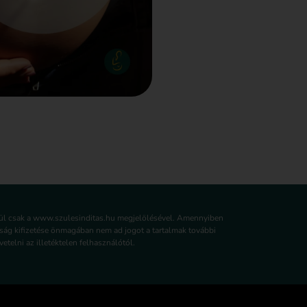
lkül csak a www.szulesinditas.hu megjelölésével. Amennyiben
írság kifizetése önmagában nem ad jogot a tartalmak további
etelni az illetéktelen felhasználótól.