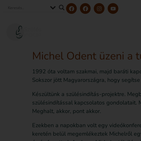
Szerzőink és szakértőink
Tölt
Michel Odent üzeni a t
1992 óta voltam szakmai, majd baráti kapcs
Sokszor jött Magyarországra, hogy segítse 
Készültünk a szülésindítás-projektre. Meg
szülésindítással kapcsolatos gondolatait.
Meghalt, akkor, pont akkor.
Ezekben a napokban volt egy videókonferenc
keretén belül megemlékeztek Michelről egy