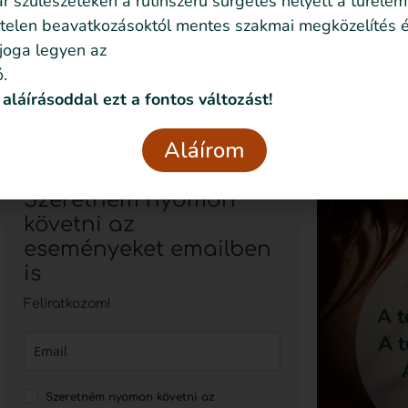
 szülészeteken a rutinszerű sürgetés helyett a türelem
telen beavatkozásoktól mentes szakmai megközelítés é
 joga legyen az
.
 aláírásoddal ezt a fontos változást!
Aláírom
Szeretném nyomon
követni az
eseményeket emailben
is
Feliratkozom!
Szeretném nyomon követni az