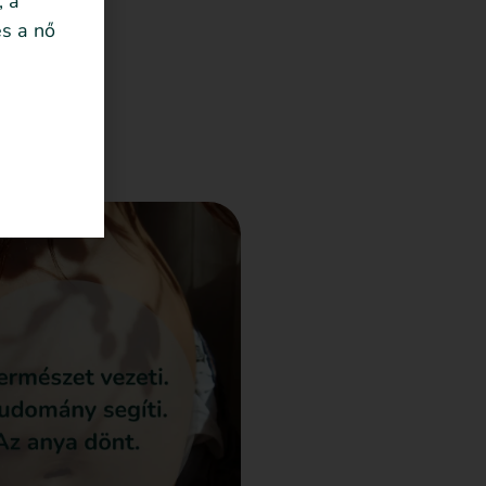
, a
s a nő