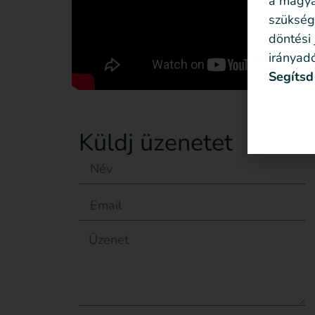
a magyar
szükség
döntési
irányadó
Segítsd
Küldj üzenetet