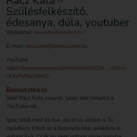
Rácz Kata –
Szülésfelkészítő,
édesanya, dúla, youtuber
Weboldal:
www.tiedaszules.hu
E-mail:
racz.kata@tiedaszules.hu
YouTube:
https://www.youtube.com/channel/UCRJ__nfQsx-
UUhPvRKxUBHQ
Bemutatkozó
Szia! Rácz Kata vagyok, talán már ismersz a
YouTube-ról…
Igaz, több mint tíz éve, de én is voltam a Te
cipődben. Eltelt az a bizonyos nap, amikorra ki
voltam írva. Csak én nem voltam olyan tudatos,