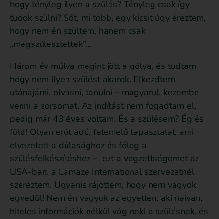
hogy tényleg ilyen a szülés? Tényleg csak így
tudok szülni? Sőt, mi több, egy kicsit úgy éreztem,
hogy nem én szültem, hanem csak
„megszülesztettek”…
Három év múlva megint jött a gólya, és tudtam,
hogy nem ilyen szülést akarok. Elkezdtem
utánajárni, olvasni, tanulni – magyarul, kezembe
venni a sorsomat. Az indítást nem fogadtam el,
pedig már 43 éves voltam. És a szülésem? Ég és
föld! Olyan erőt adó, felemelő tapasztalat, ami
elvezetett a dúlasághoz és főleg a
szülésfelkészítéshez – ezt a végzettségemet az
USA-ban, a Lamaze International szervezetnél
szereztem. Ugyanis rájöttem, hogy nem vagyok
egyedül! Nem én vagyok az egyetlen, aki naivan,
hiteles információk nélkül vág neki a szülésnek, és