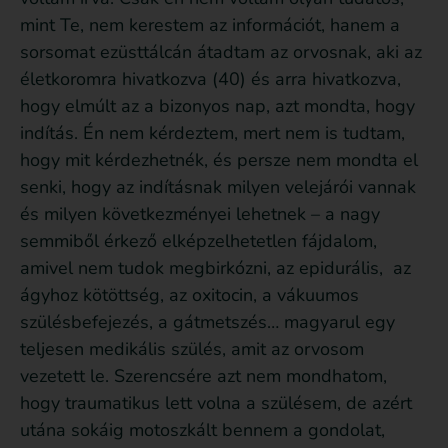
mint Te, nem kerestem az információt, hanem a
sorsomat ezüsttálcán átadtam az orvosnak, aki az
életkoromra hivatkozva (40) és arra hivatkozva,
hogy elmúlt az a bizonyos nap, azt mondta, hogy
indítás. Én nem kérdeztem, mert nem is tudtam,
hogy mit kérdezhetnék, és persze nem mondta el
senki, hogy az indításnak milyen velejárói vannak
és milyen következményei lehetnek – a nagy
semmiből érkező elképzelhetetlen fájdalom,
amivel nem tudok megbirkózni, az epidurális, az
ágyhoz kötöttség, az oxitocin, a vákuumos
szülésbefejezés, a gátmetszés… magyarul egy
teljesen medikális szülés, amit az orvosom
vezetett le. Szerencsére azt nem mondhatom,
hogy traumatikus lett volna a szülésem, de azért
utána sokáig motoszkált bennem a gondolat,