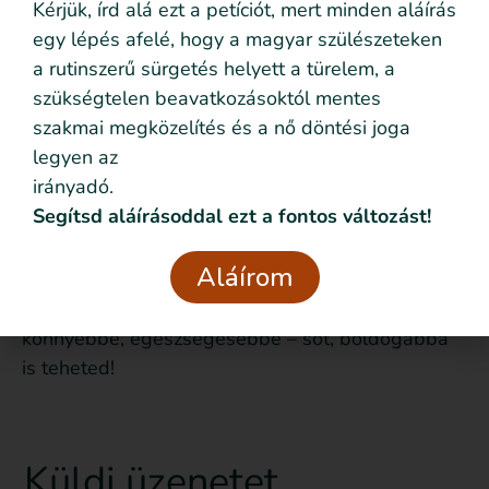
Nem kicsit, nagyon!
Kérjük, írd alá ezt a petíciót, mert minden aláírás
egy lépés afelé, hogy a magyar szülészeteken
Én pedig abban segítek Neked, hogy ne csak a
a rutinszerű sürgetés helyett a türelem, a
szülésindítással, hanem úgy általában a
szükségtelen beavatkozásoktól mentes
szüléssel, szoptatással, az anyasággal
szakmai megközelítés és a nő döntési joga
kapcsolatban is a saját értékeid szerint, hiteles
legyen az
információk alapján tudj dönteni – mert Tiéd a
irányadó.
szülés!
Segítsd aláírásoddal ezt a fontos változást!
Nézd meg a honlapomat és iratkozz fel az
Aláírom
ingyenes mini szülésfelkészítő órámra, ahol négy
tipped adok Neked, amivel a szülésedet
könnyebbé, egészségesebbé – sőt, boldogabbá
is teheted!
Küldj üzenetet