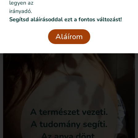
Adatvédelmi
legyen az
Elolvastam és elfogadom az
nyilatkozatban
foglaltakat.
irányadó.
Segítsd aláírásoddal ezt a fontos változást!
Csatlakozom
Aláírom