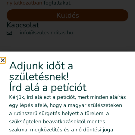
nyilatkozatban
foglaltakat.
Küldés
Kapcsolat
info@szulesinditas.hu
Szeretném nyomon követni
Adjunk időt a
az eseményeket emailben is
születésnek!
Feliratkozom!
Írd alá a petíciót
Kérjük, írd alá ezt a petíciót, mert minden aláírás
egy lépés afelé, hogy a magyar szülészeteken
Szeretném nyomon követni az eseményeket emailben
a rutinszerű sürgetés helyett a türelem, a
is
szükségtelen beavatkozásoktól mentes
Szeretném elmesélni a saját történetemet
szakmai megközelítés és a nő döntési joga