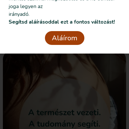
joga legyen az
Adatvédelmi
Elolvastam és elfogadom az
irányadó.
nyilatkozatban
foglaltakat.
Segítsd aláírásoddal ezt a fontos változást!
Csatlakozom
Aláírom