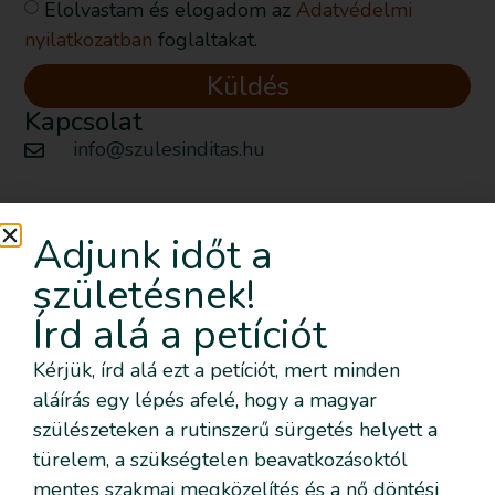
Elolvastam és elogadom az
Adatvédelmi
nyilatkozatban
foglaltakat.
Küldés
Kapcsolat
info@szulesinditas.hu
Adjunk időt a
Szeretném nyomon követni az
eseményeket emailben is
születésnek!
Írd alá a petíciót
Feliratkozom!
Kérjük, írd alá ezt a petíciót, mert minden
aláírás egy lépés afelé, hogy a magyar
szülészeteken a rutinszerű sürgetés helyett a
Szeretném nyomon követni az eseményeket emailben
is
türelem, a szükségtelen beavatkozásoktól
Szeretném elmesélni a saját történetemet
mentes szakmai megközelítés és a nő döntési