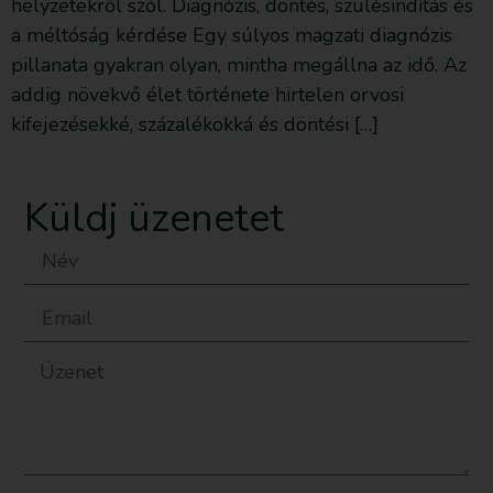
helyzetekről szól. Diagnózis, döntés, szülésindítás és
a méltóság kérdése Egy súlyos magzati diagnózis
pillanata gyakran olyan, mintha megállna az idő. Az
addig növekvő élet története hirtelen orvosi
kifejezésekké, százalékokká és döntési […]
Küldj üzenetet