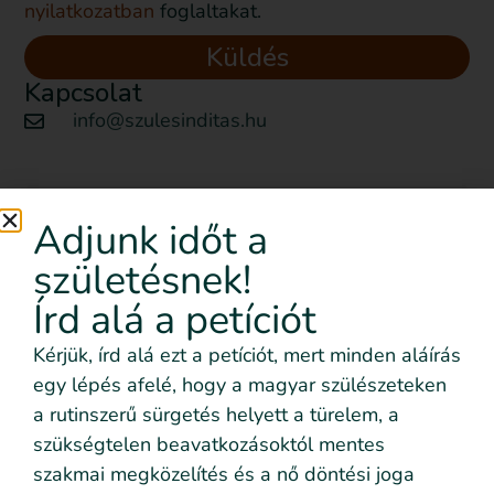
nyilatkozatban
foglaltakat.
Küldés
Kapcsolat
info@szulesinditas.hu
Szeretném nyomon követni
Adjunk időt a
az eseményeket emailben is
születésnek!
Feliratkozom!
Írd alá a petíciót
Kérjük, írd alá ezt a petíciót, mert minden aláírás
egy lépés afelé, hogy a magyar szülészeteken
Szeretném nyomon követni az eseményeket emailben
a rutinszerű sürgetés helyett a türelem, a
is
szükségtelen beavatkozásoktól mentes
Szeretném elmesélni a saját történetemet
szakmai megközelítés és a nő döntési joga