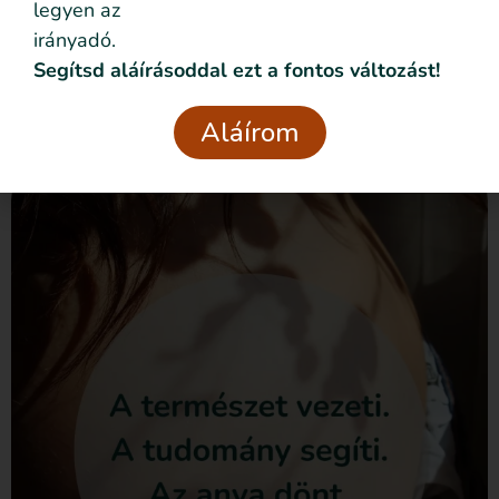
Adatvédelmi
legyen az
Elolvastam és elfogadom az
nyilatkozatban
foglaltakat.
irányadó.
Segítsd aláírásoddal ezt a fontos változást!
Csatlakozom
Aláírom