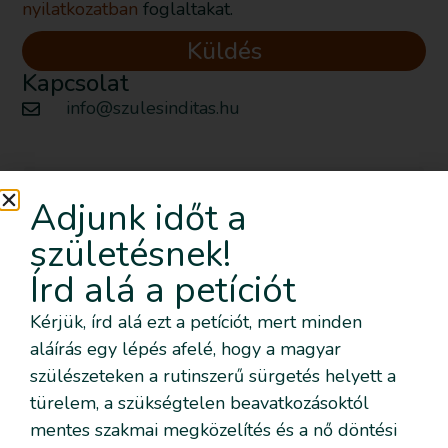
nyilatkozatban
foglaltakat.
Küldés
Kapcsolat
info@szulesinditas.hu
Szeretném nyomon követni az
Adjunk időt a
eseményeket emailben is
születésnek!
Feliratkozom!
Írd alá a petíciót
Kérjük, írd alá ezt a petíciót, mert minden
aláírás egy lépés afelé, hogy a magyar
Szeretném nyomon követni az eseményeket emailben
szülészeteken a rutinszerű sürgetés helyett a
is
türelem, a szükségtelen beavatkozásoktól
Szeretném elmesélni a saját történetemet
mentes szakmai megközelítés és a nő döntési