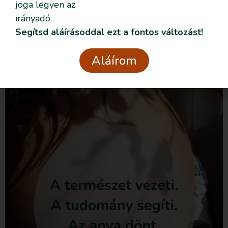
Adatvédelmi
joga legyen az
Elolvastam és elfogadom az
nyilatkozatban
foglaltakat.
irányadó.
Segítsd aláírásoddal ezt a fontos változást!
Csatlakozom
Aláírom