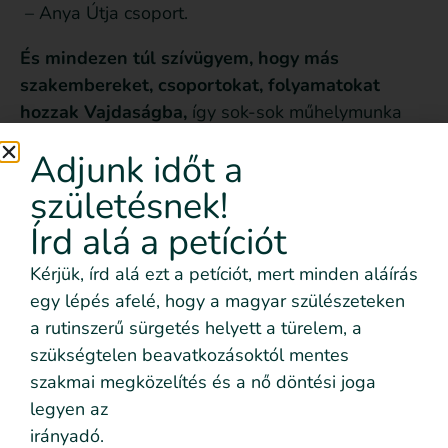
– Anya Útja csoport.
És mindezen túl szívügyem, hogy más
szakembereket, csoportokat, folyamatokat
hozzak Vajdaságba,
így sok-sok műhelymunka
szervezésében veszek részt – ezekről is az
Adjunk időt a
oldalamon tájékozódhatsz.
születésnek!
https://www.facebook.com/vigisara.dula
Írd alá a petíciót
https://www.instagram.com/vigisara_inbloom
Kérjük, írd alá ezt a petíciót, mert minden aláírás
egy lépés afelé, hogy a magyar szülészeteken
Bővebb információk:
a rutinszerű sürgetés helyett a türelem, a
inbloom.vigisara@gmail.com
szükségtelen beavatkozásoktól mentes
szakmai megközelítés és a nő döntési joga
+381642325015 (amennyiben nem veszem fel a
legyen az
telefont, kérlek írj üzenetet, és visszahívlak)
irányadó.