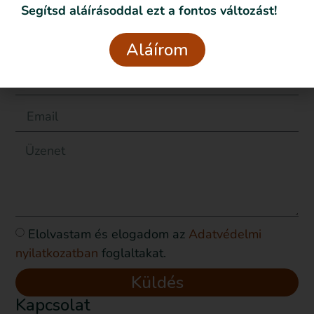
Segítsd aláírásoddal ezt a fontos változást!
Küldj üzenetet
Aláírom
Elolvastam és elogadom az
Adatvédelmi
nyilatkozatban
foglaltakat.
Küldés
Kapcsolat