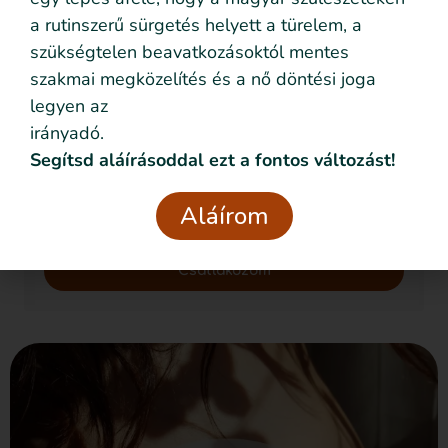
Feliratkozom!
a rutinszerű sürgetés helyett a türelem, a
szükségtelen beavatkozásoktól mentes
szakmai megközelítés és a nő döntési joga
legyen az
Szeretném nyomon követni az eseményeket emailben
is
irányadó.
Segítsd aláírásoddal ezt a fontos változást!
Szeretném elmesélni a saját történetemet
Adatvédelmi
Elolvastam és elfogadom az
Aláírom
nyilatkozatban
foglaltakat.
Csatlakozom