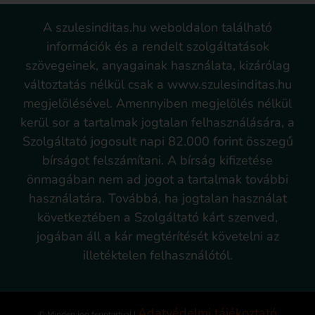
A szulesinditas.hu weboldalon található
információk és a rendelt szolgáltatások
szövegeinek, anyagainak használata, kizárólag
változtatás nélkül csak a www.szulesinditas.hu
megjelölésével. Amennyiben megjelölés nélkül
kerül sor a tartalmak jogtalan felhasználására, a
Szolgáltató jogosult napi 82.000 forint összegű
bírságot felszámítani. A bírság kifizetése
önmagában nem ad jogot a tartalmak további
használatára. Továbbá, ha jogtalan használat
következtében a Szolgáltató kárt szenved,
jogában áll a kár megtérítését követelni az
illetéktelen felhasználótól.
Adatvédelmi tájékoztató
© Minden jog fenntartva! |