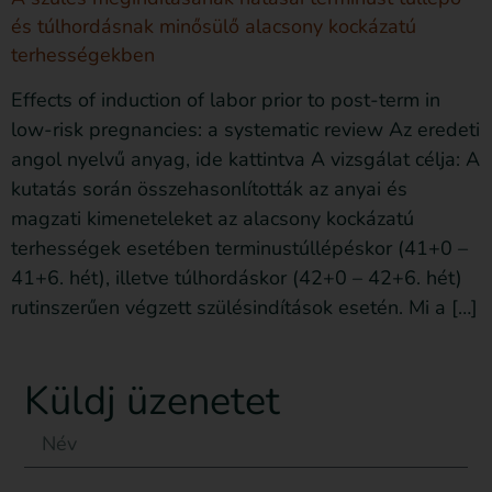
és túlhordásnak minősülő alacsony kockázatú
terhességekben
Effects of induction of labor prior to post-term in
low-risk pregnancies: a systematic review Az eredeti
angol nyelvű anyag, ide kattintva A vizsgálat célja: A
kutatás során összehasonlították az anyai és
magzati kimeneteleket az alacsony kockázatú
terhességek esetében terminustúllépéskor (41+0 –
41+6. hét), illetve túlhordáskor (42+0 – 42+6. hét)
rutinszerűen végzett szülésindítások esetén. Mi a […]
Küldj üzenetet