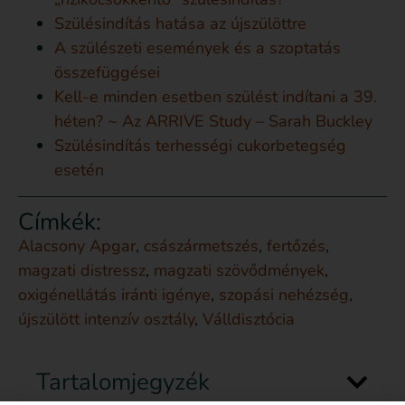
Szülésindítás hatása az újszülöttre
A szülészeti események és a szoptatás
összefüggései
Kell-e minden esetben szülést indítani a 39.
héten? ~ Az ARRIVE Study – Sarah Buckley
Szülésindítás terhességi cukorbetegség
esetén
Címkék:
Alacsony Apgar
,
császármetszés
,
fertőzés
,
magzati distressz
,
magzati szövődmények
,
oxigénellátás iránti igénye
,
szopási nehézség
,
újszülött intenzív osztály
,
Válldisztócia
Tartalomjegyzék