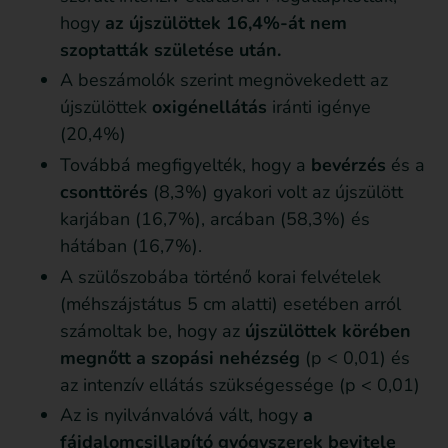
hogy
az újszülöttek 16,4%-át nem
szoptatták születése után.
A beszámolók szerint megnövekedett az
újszülöttek
oxigénellátás
iránti igénye
(20,4%)
Továbbá megfigyelték, hogy a
bevérzés
és a
csonttörés
(8,3%) gyakori volt az újszülött
karjában (16,7%), arcában (58,3%) és
hátában (16,7%).
A szülőszobába történő korai felvételek
(méhszájstátus 5 cm alatti) esetében arról
számoltak be, hogy az
újszülöttek körében
megnőtt a szopási nehézség
(p < 0,01) és
az intenzív ellátás szükségessége (p < 0,01)
Az is nyilvánvalóvá vált, hogy
a
fájdalomcsillapító gyógyszerek bevitele