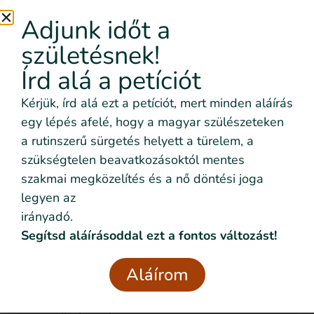
Adjunk időt a
Kategóriák
születésnek!
Írd alá a petíciót
Kérjük, írd alá ezt a petíciót, mert minden aláírás
Szeretném nyomon követni
egy lépés afelé, hogy a magyar szülészeteken
az eseményeket emailben is
a rutinszerű sürgetés helyett a türelem, a
Feliratkozom!
szükségtelen beavatkozásoktól mentes
szakmai megközelítés és a nő döntési joga
legyen az
irányadó.
Segítsd aláírásoddal ezt a fontos változást!
Szeretném nyomon követni az eseményeket emailben
Aláírom
is
Adatvédelmi
Elolvastam és elfogadom az