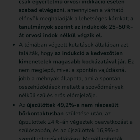
csak egyértelmű orvosi indikáció esetén
szabad elvégezni,
amennyiben a várható
előnyök meghaladják a lehetséges károkat;
a
tanulmányok szerint az indukciók 25–50%-
át orvosi indok nélkül végzik el.
A témában végzett kutatások általában azt
találták, hogy
az indukció a kedvezőtlen
kimenetelek magasabb kockázatával jár.
Ez
nem meglepő, mivel a spontán vajúdásnál
jobb a méhnyak állapota, ami a spontán
összehúzódások mellett a szövődmények
nélküli szülés erős előrejelzője.
Az
újszülöttek 49,2%-a nem részesült
bőrkontaktusban
születése után, az
újszülöttek 24%-án végeztek beavatkozást a
szülőszobán, és az újszülöttek 16,9%-a
szorult intenzív ellátásra. Megállapították,