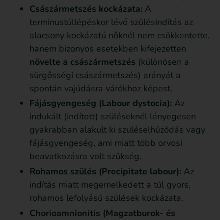
Császármetszés kockázata:
A
terminustúllépéskor lévő szülésindítás az
alacsony kockázatú nőknél nem csökkentette,
hanem bizonyos esetekben kifejezetten
növelte a császármetszés
(különösen a
sürgősségi császármetszés) arányát a
spontán vajúdásra várókhoz képest.
Fájásgyengeség (Labour dystocia):
Az
indukált (indított) szüléseknél lényegesen
gyakrabban alakult ki szüléselhúzódás vagy
fájásgyengeség, ami miatt több orvosi
beavatkozásra volt szükség.
Rohamos szülés (Precipitate labour):
Az
indítás miatt megemelkedett a túl gyors,
rohamos lefolyású szülések kockázata.
Chorioamnionitis (Magzatburok- és