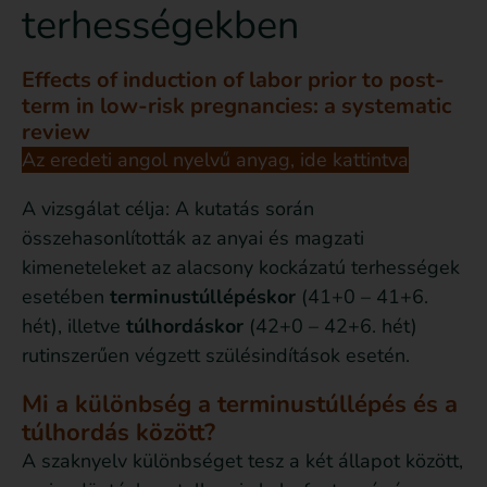
terhességekben
Effects of induction of labor prior to post-
term in low-risk pregnancies: a systematic
review
Az eredeti angol nyelvű anyag, ide kattintva
A vizsgálat célja: A kutatás során
összehasonlították az anyai és magzati
kimeneteleket az alacsony kockázatú terhességek
esetében
terminustúllépéskor
(41+0 – 41+6.
hét), illetve
túlhordáskor
(42+0 – 42+6. hét)
rutinszerűen végzett szülésindítások esetén.
Mi a különbség a terminustúllépés és a
túlhordás között?
A szaknyelv különbséget tesz a két állapot között,