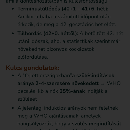
ami a döntéshozatalban is kulcsfontosságú:
Terminustúllépés (40+1 – 41+6. hét):
Amikor a baba a számított időpont után
érkezik, de még a 42. gesztációs hét előtt.
Túlhordás (42+0. héttől):
A betöltött 42. hét
utáni időszak, ahol a statisztikák szerint már
növekedhet bizonyos kockázatok
előfordulása.
Kulcs gondolatok:
A “fejlett országokban”
a szülésindítások
aránya 2-4-szeresére növekedett
→ WHO
becslés: kb a nők
25%-ának
indítják a
szülését
A jelenlegi indukciós arányok nem felelnek
meg a WHO ajánlásainak, amelyek
hangsúlyozzák, hogy
a szülés megindítását