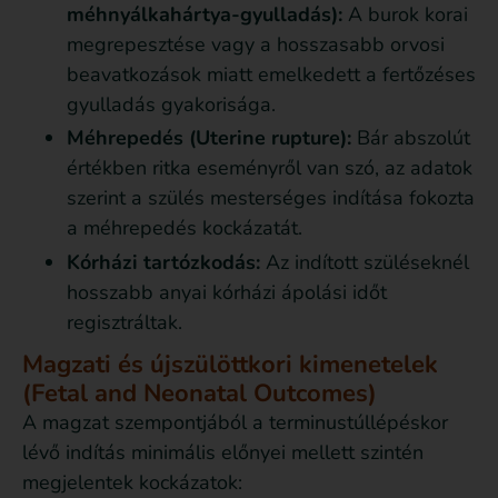
méhnyálkahártya-gyulladás):
A burok korai
megrepesztése vagy a hosszasabb orvosi
beavatkozások miatt emelkedett a fertőzéses
gyulladás gyakorisága.
Méhrepedés (Uterine rupture):
Bár abszolút
értékben ritka eseményről van szó, az adatok
szerint a szülés mesterséges indítása fokozta
a méhrepedés kockázatát.
Kórházi tartózkodás:
Az indított szüléseknél
hosszabb anyai kórházi ápolási időt
regisztráltak.
Magzati és újszülöttkori kimenetelek
(Fetal and Neonatal Outcomes)
A magzat szempontjából a terminustúllépéskor
lévő indítás minimális előnyei mellett szintén
megjelentek kockázatok: