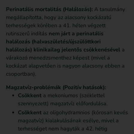
Perinatális mortalitás (Halálozás):
A tanulmány
megállapította, hogy az alacsony kockázatú
terhességek körében a 41. héten végzett
rutinszerű indítás
nem járt a perinatális
halálozás (halvaszületés/újszülöttkori
halálozás) klinikailag jelentős csökkenésével
a
várakozó menedzsmenthez képest (mivel a
kockázat alapvetően is nagyon alacsony ebben a
csoportban).
Magzatvíz-problémák (Pozitív hatások):
Csökkent
a mekoniumos (széklettel
szennyezett) magzatvíz előfordulása.
Csökkent
az oligohydramnios (kórosan kevés
magzatvíz) kialakulásának esélye, mivel a
terhességet nem hagyták a 42. hétig