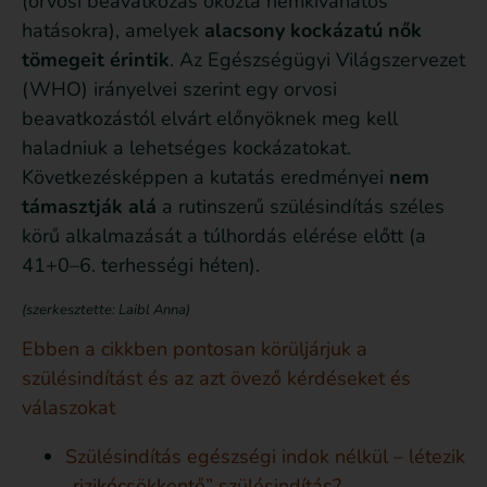
(orvosi beavatkozás okozta nemkívánatos
hatásokra), amelyek
alacsony kockázatú nők
tömegeit érintik
. Az Egészségügyi Világszervezet
(WHO) irányelvei szerint egy orvosi
beavatkozástól elvárt előnyöknek meg kell
haladniuk a lehetséges kockázatokat.
Következésképpen a kutatás eredményei
nem
támasztják alá
a rutinszerű szülésindítás széles
körű alkalmazását a túlhordás elérése előtt (a
41+0–6. terhességi héten).
(szerkesztette: Laibl Anna)
Ebben a cikkben pontosan körüljárjuk a
szülésindítást és az azt övező kérdéseket és
válaszokat
Szülésindítás egészségi indok nélkül – létezik
„rizikócsökkentő” szülésindítás?