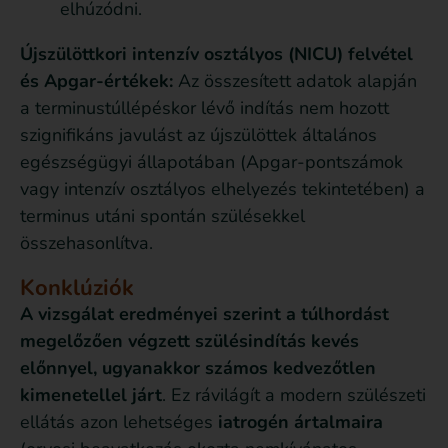
elhúzódni.
Újszülöttkori intenzív osztályos (NICU) felvétel
és Apgar-értékek:
Az összesített adatok alapján
a terminustúllépéskor lévő indítás nem hozott
szignifikáns javulást az újszülöttek általános
egészségügyi állapotában (Apgar-pontszámok
vagy intenzív osztályos elhelyezés tekintetében) a
terminus utáni spontán szülésekkel
összehasonlítva.
Konklúziók
A vizsgálat eredményei szerint a túlhordást
megelőzően végzett szülésindítás kevés
előnnyel, ugyanakkor számos kedvezőtlen
kimenetellel járt
. Ez rávilágít a modern szülészeti
ellátás azon lehetséges
iatrogén ártalmaira