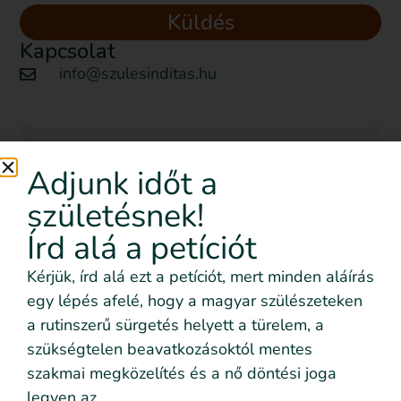
Küldés
Kapcsolat
info@szulesinditas.hu
Szeretném nyomon követni
Adjunk időt a
az eseményeket emailben is
születésnek!
Feliratkozom!
Írd alá a petíciót
Kérjük, írd alá ezt a petíciót, mert minden aláírás
egy lépés afelé, hogy a magyar szülészeteken
Szeretném nyomon követni az eseményeket emailben
is
a rutinszerű sürgetés helyett a türelem, a
Szeretném elmesélni a saját történetemet
szükségtelen beavatkozásoktól mentes
szakmai megközelítés és a nő döntési joga
Adatvédelmi
Elolvastam és elfogadom az
legyen az
nyilatkozatban