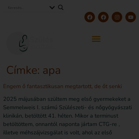
Címke:
apa
Engem ő fantasztikusan megtartott, de őt senki
2025 májusában szültem meg első gyermekeket a
Semmelweis I. számú Szülészeti- és nőgyógyászati
klinikán, betöltött 41. héten. Mikor a terminust
betöltöttem, onnantól naponta jártam CTG-re ,
illetve méhszájvizsgálat is volt, ahol az első