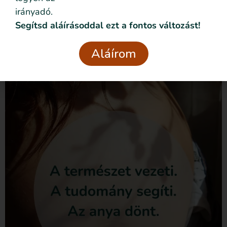
foglaltakat.
irányadó.
Segítsd aláírásoddal ezt a fontos változást!
Csatlakozom
Aláírom