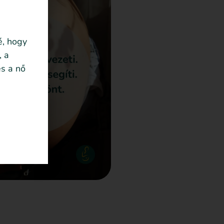
é, hogy
, a
s a nő