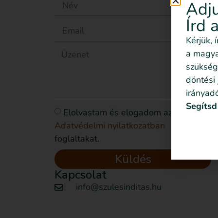
Adju
Írd 
Kérjük, 
a magyar
szükség
döntési
irányadó
Segítsd
Elolvastam és elogadom az
Adatvédelmi nyilatkozatban
foglaltakat.
Küldés
Kapcsolat
info@szulesinditas.hu