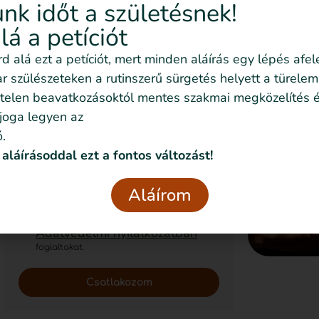
nk időt a születésnek!
követni az
alá a petíciót
eseményeket emailben
is
írd alá ezt a petíciót, mert minden aláírás egy lépés afel
Feliratkozom!
 szülészeteken a rutinszerű sürgetés helyett a türelem
telen beavatkozásoktól mentes szakmai megközelítés é
 joga legyen az
.
Szeretném nyomon követni az
 aláírásoddal ezt a fontos változást!
eseményeket emailben is
Szeretném elmesélni a saját
Aláírom
történetemet
Elolvastam és elfogadom az
Adatvédelmi nyilatkozatban
foglaltakat.
Csatlakozom