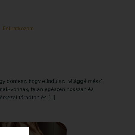
Feliratkozom
Anyagot küldök be
Támogatás
y döntesz, hogy elindulsz, „világgá mész”,
znak-vonnak, talán egészen hosszan és
érkezel fáradtan és […]