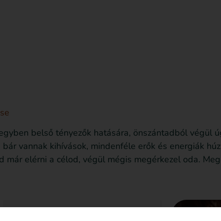
sd le az ingyenes útmutatót most!
Bejegyzések
ése
 egyben belső tényezők hatására, önszántadból végül úg
 bár vannak kihívások, mindenféle erők és energiák hú
d már elérni a célod, végül mégis megérkezel oda. Meg
Szeretném nyomon