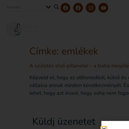
Szerzőink és szakértőink
Tölt
Címke:
emlékek
A születés első pillanatai – a baba megél
Képzeld el, hogy az otthonodból, külső és
vállalva annak minden következményét. És
lehet, hogy azt érzed, hogy soha nem fogo
Küldj üzenetet