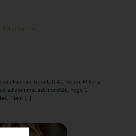
Feliratkozom
Anyagot küldök be
Támogatás
i klinikán, betöltött 41. héten. Mikor a
 első alkalommal azt mondták, hogy 1
zülés. Nem […]