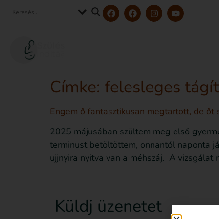
Szerzőink és szakértőink
Tölt
Címke:
felesleges tágí
Engem ő fantasztikusan megtartott, de őt 
2025 májusában szültem meg első gyermeke
terminust betöltöttem, onnantól naponta já
ujjnyira nyitva van a méhszáj. A vizsgálat 
Küldj üzenetet