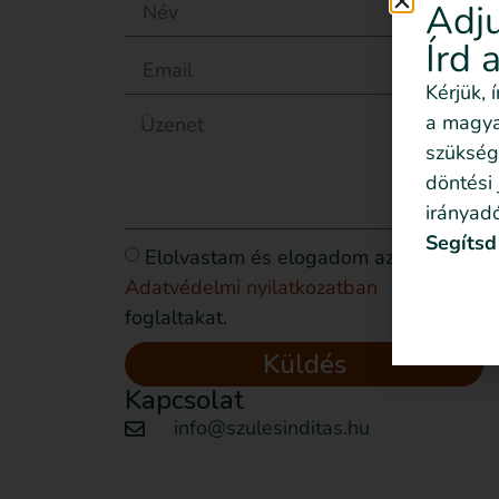
Adju
Írd 
Kérjük, 
a magyar
szükség
döntési
irányadó
Segítsd
Elolvastam és elogadom az
Adatvédelmi nyilatkozatban
foglaltakat.
Küldés
Kapcsolat
info@szulesinditas.hu