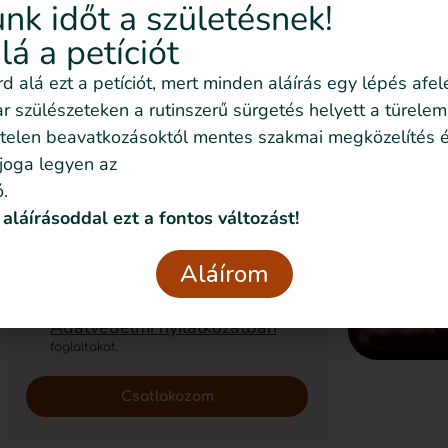
nk időt a születésnek!
követni az
alá a petíciót
eseményeket emailben
is
írd alá ezt a petíciót, mert minden aláírás egy lépés afel
Feliratkozom!
 szülészeteken a rutinszerű sürgetés helyett a türelem
telen beavatkozásoktól mentes szakmai megközelítés é
 joga legyen az
.
Szeretném nyomon követni az
 aláírásoddal ezt a fontos változást!
eseményeket emailben is
Szeretném elmesélni a saját
Aláírom
történetemet
Elolvastam és elfogadom az
Adatvédelmi nyilatkozatban
foglaltakat.
Csatlakozom