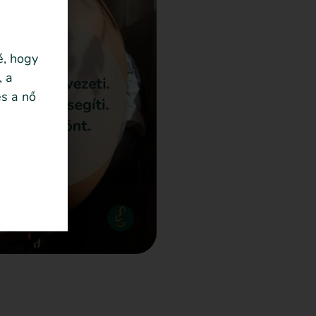
é, hogy
, a
s a nő