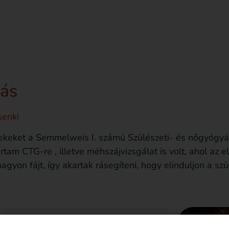
sd le az ingyenes útmutatót most!
Bejegyzések
tás
senki
ket a Semmelweis I. számú Szülészeti- és nőgyógyászat
rtam CTG-re , illetve méhszájvizsgálat is volt, ahol az
nagyon fájt, így akartak rásegíteni, hogy elinduljon a s
Szeretném nyomon