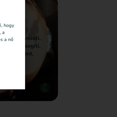
é, hogy
, a
s a nő