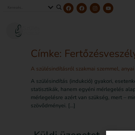
Szerzőink és szakértőink
Tölt
Címke:
Fertőzésveszél
A szülésindításról szakmai szemmel, anyai
A szülésindítás (indukció) gyakori, esete
statisztikák, hanem egyéni mérlegelés ala
mérlegelésre azért van szükség, mert – mi
szövődményei. […]