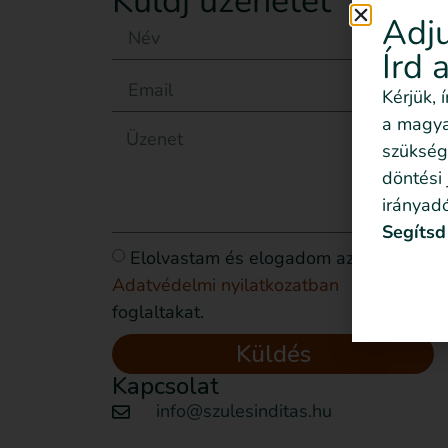
Küldj üzenetet
Adju
Írd 
Kérjük, 
a magyar
szükség
döntési
irányadó
Segítsd
Elolvastam és elogadom az
Adatvédelmi nyilatkozatban
foglaltakat.
Küldés
Kapcsolat
info@szulesinditas.hu