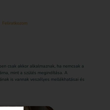
Feliratkozom
Anyagot küldök be
Támogatás
etben csak akkor alkalmaznak, ha nemcsak a
árna, mint a szülés megindítása. A
ának is vannak veszélyes mellékhatásai és