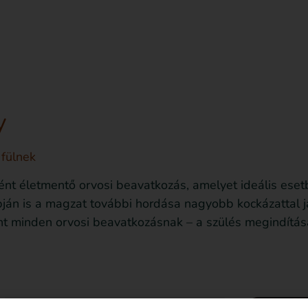
sd le az ingyenes útmutatót most!
Bejegyzések
y
 fülnek
nként életmentő orvosi beavatkozás, amelyet ideális es
pján is a magzat további hordása nagyobb kockázattal j
nt minden orvosi beavatkozásnak – a szülés megindítás