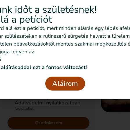
Szeretném nyomon
nk időt a születésnek!
követni az
alá a petíciót
eseményeket emailben
írd alá ezt a petíciót, mert minden aláírás egy lépés afel
is
 szülészeteken a rutinszerű sürgetés helyett a türelem
Feliratkozom!
telen beavatkozásoktól mentes szakmai megközelítés é
 joga legyen az
.
 aláírásoddal ezt a fontos változást!
Szeretném nyomon követni az
eseményeket emailben is
Aláírom
Szeretném elmesélni a saját
történetemet
Elolvastam és elfogadom az
Adatvédelmi nyilatkozatban
foglaltakat.
Csatlakozom