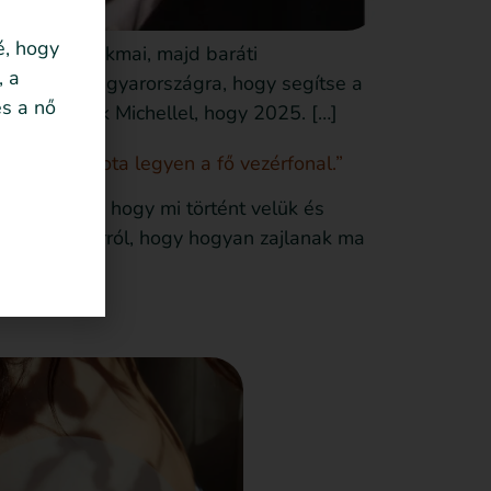
é, hogy
a voltam szakmai, majd baráti
, a
kszor jött Magyarországra, hogy segítse a
s a nő
 Megbeszéltük Michellel, hogy 2025. […]
ségi állapota legyen a fő vezérfonal.”
natkozólag, hogy mi történt velük és
tszik a kép arról, hogy hogyan zajlanak ma
tokról […]