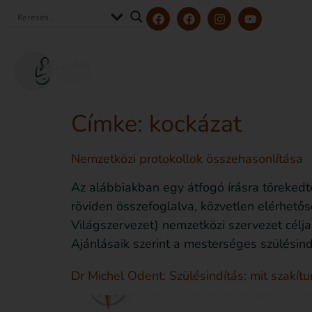
Szerzőink és szakértőink
Tölt
Címke:
kockázat
Nemzetközi protokollok összehasonlítása
Az alábbiakban egy átfogó írásra törekedte
röviden összefoglalva, közvetlen elérhet
Világszervezet) nemzetközi szervezet célj
Ajánlásaik szerint a mesterséges szülésind
Dr Michel Odent: Szülésindítás: mit szakí