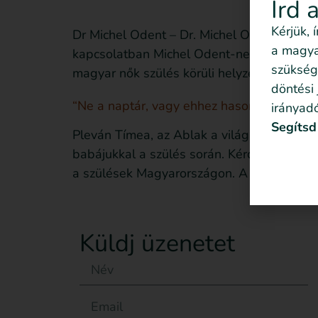
Írd 
Kérjük, 
Dr Michel Odent – Dr. Michel Odent üzenete
a magyar
kapcsolatban Michel Odent-nel. Az Alternat
szükség
magyar nők szülés körüli helyzetét kórházo
döntési
“Ne a naptár, vagy ehhez hasonló relatív 
irányadó
Segítsd
Pleván Tímea, az Ablak a világra adatbázi
babájukkal a szülés során. Kérdőívét eddig 
a szülések Magyarországon. A hazai szülész
Küldj üzenetet