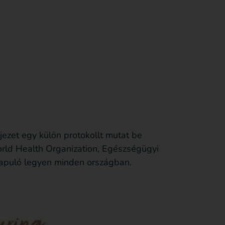
Feliratkozom
Anyagot küldök be
Támogatás
jezet egy külön protokollt mutat be
rld Health Organization, Egészségügyi
alapuló legyen minden országban.