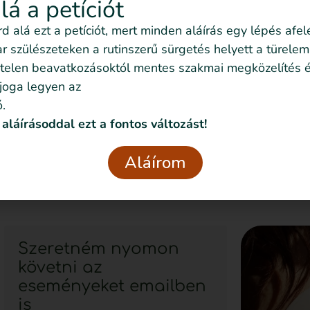
alá a petíciót
írd alá ezt a petíciót, mert minden aláírás egy lépés afel
 a túlvilágról Michel Odent üzeni a túlvilágról 1992 ót
 szülészeteken a rutinszerű sürgetés helyett a türelem
al Alapítvány tiszteletbeli elnöke is volt éveken át. So
telen beavatkozásoktól mentes szakmai megközelítés é
n belül és kívül. Készültünk a szülésindítás-projektre.
 joga legyen az
ok legyen az, ami dönt, hanem az anya, meg a baba egész
.
 aláírásoddal ezt a fontos változást!
s megálmodója2019 óta gyűjt adatokat anyáktól arra vo
több mint 29 ezer nő töltötte ki, amiből kirajzolódni lá
Aláírom
eti tapasztalatokról és azon belül a szülésindítási ada
Szeretném nyomon
követni az
eseményeket emailben
is