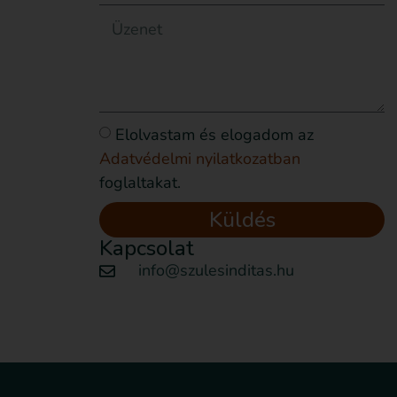
Elolvastam és elogadom az
Adatvédelmi nyilatkozatban
foglaltakat.
Küldés
Kapcsolat
info@szulesinditas.hu