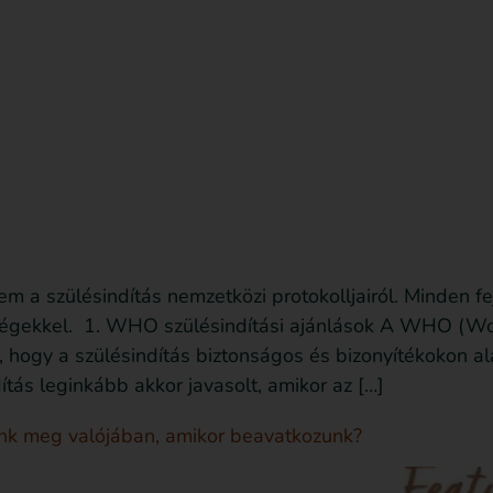
sd le az ingyenes útmutatót most!
Bejegyzések
m a szülésindítás nemzetközi protokolljairól. Minden fe
őségekkel. 1. WHO szülésindítási ajánlások A WHO (Wo
a, hogy a szülésindítás biztonságos és bizonyítékokon 
ítás leginkább akkor javasolt, amikor az […]
tunk meg valójában, amikor beavatkozunk?