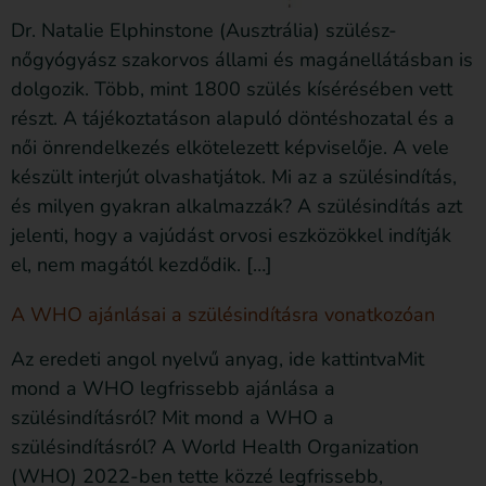
Dr. Natalie Elphinstone (Ausztrália) szülész-
nőgyógyász szakorvos állami és magánellátásban is
dolgozik. Több, mint 1800 szülés kísérésében vett
részt. A tájékoztatáson alapuló döntéshozatal és a
női önrendelkezés elkötelezett képviselője. A vele
készült interjút olvashatjátok. Mi az a szülésindítás,
és milyen gyakran alkalmazzák? A szülésindítás azt
jelenti, hogy a vajúdást orvosi eszközökkel indítják
el, nem magától kezdődik. […]
A WHO ajánlásai a szülésindításra vonatkozóan
Az eredeti angol nyelvű anyag, ide kattintvaMit
mond a WHO legfrissebb ajánlása a
szülésindításról? Mit mond a WHO a
szülésindításról? A World Health Organization
(WHO) 2022-ben tette közzé legfrissebb,