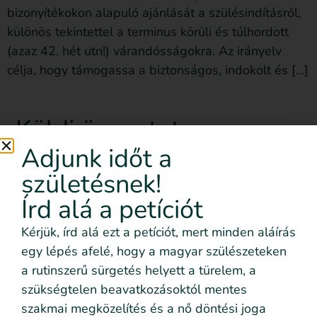
bizonyítékokon alapuló ajánlását a szülésindításról,
különös tekintettel a terminus körüli és túlhordott
(azaz 42. hét utn!) várandósságokra. Az irányelv
célja, hogy támogassa a biztonságos, indokolt és […]
Küldj üzenetet
Adjunk időt a
születésnek!
Írd alá a petíciót
Kérjük, írd alá ezt a petíciót, mert minden aláírás
egy lépés afelé, hogy a magyar szülészeteken
a rutinszerű sürgetés helyett a türelem, a
szükségtelen beavatkozásoktól mentes
szakmai megközelítés és a nő döntési joga
Elolvastam és elogadom az
Adatvédelmi