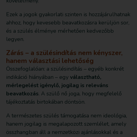
követelmény.
Ezek a jogok gyakorlati szinten is hozzájárulhatnak
ahhoz, hogy kevesebb beavatkozásra kerüljön sor,
és a szülés élménye mérhetően kedvezőbb
legyen.
Zárás – a szülésindítás nem kényszer,
hanem választási lehetőség
Összefoglalóan: a szülésindítás – egyéb konkrét
indikáció hiányában – egy
választható,
mérlegelést igénylő, jogilag is releváns
beavatkozás
. A szülő nő joga, hogy megfelelő
tájékoztatás birtokában döntsön.
A természetes szülés támogatása nem ideológia,
hanem jogilag is megalapozott szemlélet, amely
összhangban áll a nemzetközi ajánlásokkal és a