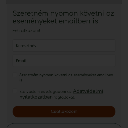
Szeretném nyomon követni az
eseményeket emailben is
Feliratkozom!
Szeretném nyomon követni az eseményeket emailben
is
Adatvédelmi
Elolvastam és elfogadom az
nyilatkozatban
foglaltakat.
Csatlakozom