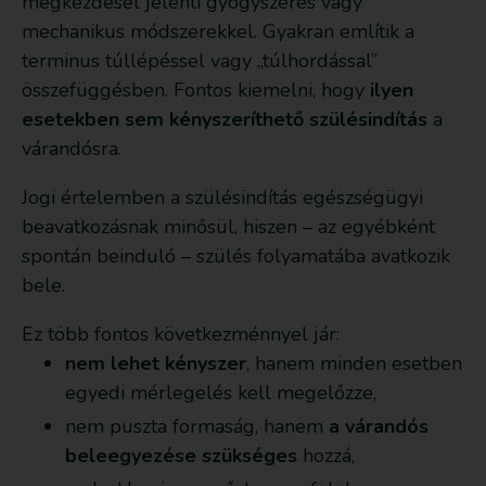
megkezdését jelenti gyógyszeres vagy
mechanikus módszerekkel. Gyakran említik a
terminus túllépéssel vagy „túlhordással”
összefüggésben. Fontos kiemelni, hogy
ilyen
esetekben sem kényszeríthető szülésindítás
a
várandósra.
Jogi értelemben a szülésindítás egészségügyi
beavatkozásnak minősül, hiszen – az egyébként
spontán beinduló – szülés folyamatába avatkozik
bele.
Ez több fontos következménnyel jár:
nem lehet kényszer
, hanem minden esetben
egyedi mérlegelés kell megelőzze,
nem puszta formaság, hanem
a várandós
beleegyezése szükséges
hozzá,