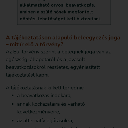
alkalmazható orvosi beavatkozás,
amiben a szülő nőnek megfontolt
döntési lehetőséget kell biztosítani.
A tájékoztatáson alapuló beleegyezés joga
– mit ír elő a törvény?
Az Eü. törvény szerint a betegnek joga van az
egészségi állapotáról és a javasolt
beavatkozásokról részletes, egyéniesített
tájékoztatást kapni.
A tájékoztatásnak ki kell terjednie:
a beavatkozás indokára,
annak kockázataira és várható
következményeire,
az alternatív eljárásokra,