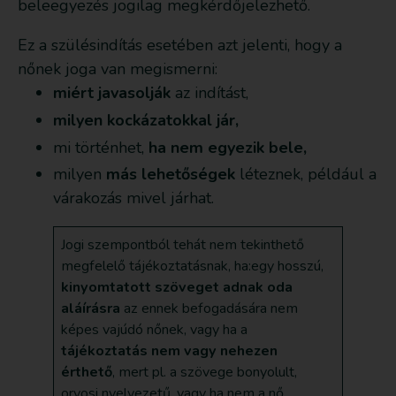
beleegyezés jogilag megkérdőjelezhető.
Ez a szülésindítás esetében azt jelenti, hogy a
nőnek joga van megismerni:
miért javasolják
az indítást,
milyen kockázatokkal jár,
mi történhet,
ha nem egyezik bele,
milyen
más lehetőségek
léteznek, például a
várakozás mivel járhat.
Jogi szempontból tehát nem tekinthető
megfelelő tájékoztatásnak, ha:egy hosszú,
kinyomtatott szöveget adnak oda
aláírásra
az ennek befogadására nem
képes vajúdó nőnek, vagy ha a
tájékoztatás nem vagy nehezen
érthető
, mert pl. a szövege bonyolult,
orvosi nyelvezetű, vagy ha nem a nő