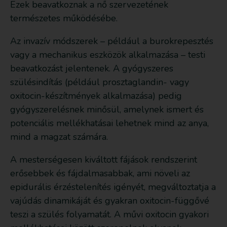
Ezek beavatkoznak a nő szervezetének
természetes működésébe.
Az invazív módszerek – például a burokrepesztés
vagy a mechanikus eszközök alkalmazása – testi
beavatkozást jelentenek. A gyógyszeres
szülésindítás (például prosztaglandin- vagy
oxitocin-készítmények alkalmazása) pedig
gyógyszerelésnek minősül, amelynek ismert és
potenciális mellékhatásai lehetnek mind az anya,
mind a magzat számára.
A mesterségesen kiváltott fájások rendszerint
erősebbek és fájdalmasabbak, ami növeli az
epidurális érzéstelenítés igényét, megváltoztatja a
vajúdás dinamikáját és gyakran oxitocin-függővé
teszi a szülés folyamatát. A művi oxitocin gyakori