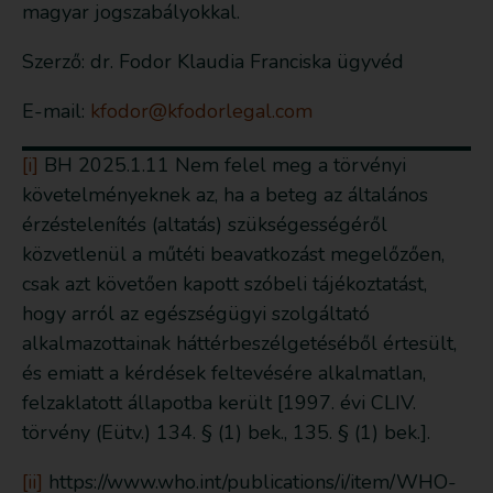
magyar jogszabályokkal.
Szerző: dr. Fodor Klaudia Franciska ügyvéd
E-mail:
kfodor@kfodorlegal.com
[i]
BH 2025.1.11 Nem felel meg a törvényi
követelményeknek az, ha a beteg az általános
érzéstelenítés (altatás) szükségességéről
közvetlenül a műtéti beavatkozást megelőzően,
csak azt követően kapott szóbeli tájékoztatást,
hogy arról az egészségügyi szolgáltató
alkalmazottainak háttérbeszélgetéséből értesült,
és emiatt a kérdések feltevésére alkalmatlan,
felzaklatott állapotba került [1997. évi CLIV.
törvény (Eütv.) 134. § (1) bek., 135. § (1) bek.].
[ii]
https://www.who.int/publications/i/item/WHO-