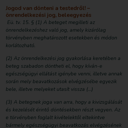
Jogod van dönteni a testedről! –
önrendelkezési jog, beleegyezés
Eü. tv. 15. § (1) A beteget megilleti az
önrendelkezéshez való jog, amely kizárólag
törvényben meghatározott esetekben és módon
korlátozható.
(2) Az önrendelkezési jog gyakorlása keretében a
beteg szabadon döntheti el, hogy kíván-e
egészségügyi ellátást igénybe venni, illetve annak
során mely beavatkozások elvégzésébe egyezik
bele, illetve melyeket utasít vissza (…)
(3) A betegnek joga van arra, hogy a kivizsgálását
és kezelését érintő döntésekben részt vegyen. Az
e törvényben foglalt kivételektől eltekintve
bármely egészségügyi beavatkozás elvégzésének