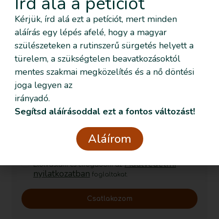
Írd alá a petíciót
Kérjük, írd alá ezt a petíciót, mert minden
aláírás egy lépés afelé, hogy a magyar
Szeretném nyomon követni az
szülészeteken a rutinszerű sürgetés helyett a
eseményeket emailben is
türelem, a szükségtelen beavatkozásoktól
mentes szakmai megközelítés és a nő döntési
Feliratkozom!
joga legyen az
irányadó.
Segítsd aláírásoddal ezt a fontos változást!
Szeretném nyomon követni az eseményeket emailben
is
Aláírom
Szeretném elmesélni a saját történetemet
Adatvédelmi
Elolvastam és elfogadom az
nyilatkozatban
foglaltakat.
Csatlakozom