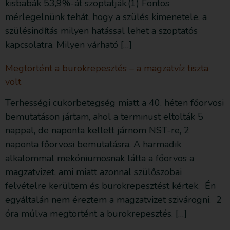
kisbabák 53,9%-át szoptatják.(1) Fontos
mérlegelnünk tehát, hogy a szülés kimenetele, a
szülésindítás milyen hatással lehet a szoptatós
kapcsolatra. Milyen várható […]
Megtörtént a burokrepesztés – a magzatvíz tiszta
volt
Terhességi cukorbetegség miatt a 40. héten főorvosi
bemutatáson jártam, ahol a terminust eltolták 5
nappal, de naponta kellett járnom NST-re, 2
naponta főorvosi bemutatásra. A harmadik
alkalommal mekóniumosnak látta a főorvos a
magzatvizet, ami miatt azonnal szülőszobai
felvételre kerültem és burokrepesztést kértek. Én
egyáltalán nem éreztem a magzatvizet szivárogni. 2
óra múlva megtörtént a burokrepesztés. […]