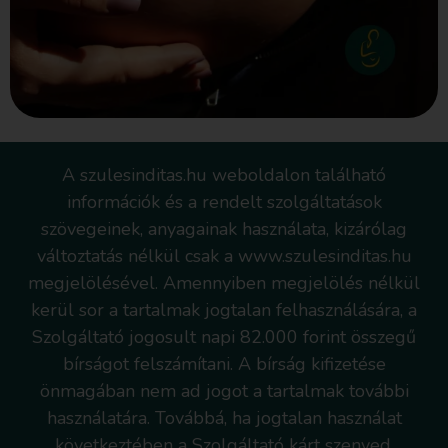
A szulesinditas.hu weboldalon található
információk és a rendelt szolgáltatások
szövegeinek, anyagainak használata, kizárólag
változtatás nélkül csak a www.szulesinditas.hu
megjelölésével. Amennyiben megjelölés nélkül
kerül sor a tartalmak jogtalan felhasználására, a
Szolgáltató jogosult napi 82.000 forint összegű
bírságot felszámítani. A bírság kifizetése
önmagában nem ad jogot a tartalmak további
használatára. Továbbá, ha jogtalan használat
következtében a Szolgáltató kárt szenved,