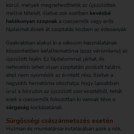
körül, melyek megnehezíthetik az újszülöttek
mellre tételét, illetve sok esetben
kevésbé
hatékonyan szopnak
a csecsemők vagy erős
fájdalmat élnek át szoptatás közben az édesanyák.
Gyakrabban alakul ki a vákuum használatának
köszönhetően kefalhematóma (azaz vérömleny) az
újszülött fején. Ez fájdalommal járhat, és
nehezebb lehet olyan szoptatási pozíciót találni,
ahol nem nyomódik az érintett rész. Illetve a
nagyobb hematóma okozhatja, hogy lassabban
ürül a bilirubin az újszülött szervezetéből, tehát
ezek a csecsemők fokozottan ki vannak téve a
sárgaság
kockázatának.
Sürgősségi császármetszés esetén
Hulman és munkatársai kutatásában azok a nők,