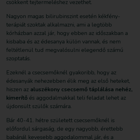
csökkent tejtermeléshez vezethet.
Nagyon magas bilirubinszint esetén kékfény-
terápiát szoktak alkalmazni, ami a legtöbb
kórházban azzal jár, hogy ebben az időszakban a
kisbaba és az édesanya külön vannak, és nem
feltétlenül tud megvalósulni elegendő számú
szoptatás.
Ezeknél a csecsemőknél gyakoribb, hogy az
édesanyák nehezebben élik meg az első heteket,
hiszen az
aluszékony csecsemő táplálása nehéz,
kimerítő
és aggodalmakkal teli feladat lehet az
újdonsült szülők számára.
Bár 40-41. hétre született csecsemőknél is
előfordul sárgaság, de egy nagyobb, érettebb
babánál kevesebb aggodalommal jár, és a