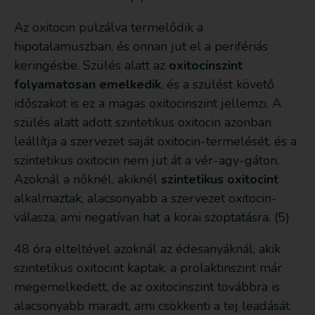
Az oxitocin pulzálva termelődik a
hipotalamuszban, és onnan jut el a perifériás
keringésbe. Szülés alatt az
oxitocinszint
folyamatosan emelkedik
, és a szülést követő
időszakot is ez a magas oxitocinszint jellemzi. A
szülés alatt adott szintetikus oxitocin azonban
leállítja a szervezet saját oxitocin-termelését, és a
szintetikus oxitocin nem jut át a vér-agy-gáton.
Azoknál a nőknél, akiknél
szintetikus oxitocint
alkalmaztak, alacsonyabb a szervezet oxitocin-
válasza, ami negatívan hat a korai szoptatásra. (5)
48 óra elteltével azoknál az édesanyáknál, akik
szintetikus oxitocint kaptak, a prolaktinszint már
megemelkedett, de az oxitocinszint továbbra is
alacsonyabb maradt, ami csökkenti a tej leadását.