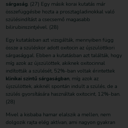
sárgaság
. (27) Egy másik korai kutatás már
összefüggésbe hozta a prosztagladinokkal való
szülésindítást a csecsemő magasabb
bilirubinszintjével. (28)
Egy kutatásban azt vizsgálták, mennyiben függ
össze a szüléskor adott oxitocin az újszülöttkori
sárgasággal. Ebben a kutatásban azt találták, hogy
míg azok az újszülöttek, akiknek oxitocinnal
indították a szülését, 52%-ban voltak érintettek
klinikai szintű sárgaságban
, míg azok az
újszülöttek, akiknél spontán indult a szülés, de a
szülés gyorsítására használtak oxitocint, 12%-ban.
(28)
Mivel a kisbaba hamar elalszik a mellen, nem
dolgozik rajta elég aktívan, ami nagyon gyakran