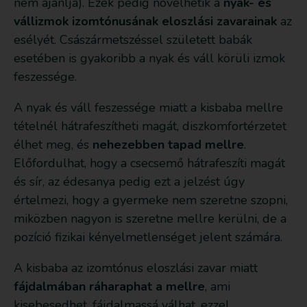
nem ajánlja). Ezek pedig növelhetik a
nyak- és
vállizmok izomtónusának eloszlási zavarainak
az
esélyét. Császármetszéssel született babák
esetében is gyakoribb a nyak és váll körüli izmok
feszessége.
A nyak és váll feszessége miatt a kisbaba mellre
tételnél hátrafeszítheti magát, diszkomfortérzetet
élhet meg, és
nehezebben tapad mellre
.
Előfordulhat, hogy a csecsemő hátrafeszíti magát
és sír, az édesanya pedig ezt a jelzést úgy
értelmezi, hogy a gyermeke nem szeretne szopni,
miközben nagyon is szeretne mellre kerülni, de a
pozíció fizikai kényelmetlenséget jelent számára.
A kisbaba az izomtónus eloszlási zavar miatt
fájdalmában ráharaphat a mellre
, ami
kisebesedhet, fájdalmassá válhat, ezzel