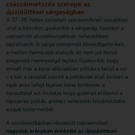
császármetszés szerepe az
újszülöttkori sárgaságban
A 37-38. héten született csecsemőknél lassabban
ürül a bilirubin, gyakoribb a sárgaság. Ilyenkor a
csecsemők aluszékonyabbak, nehezebben
táplálhatók. A sárga csecsemőt ébresztgetni kell,
a mellen hamarabb elalszik, és nem jut hozzá
elegendő mennyiségű tejhez. Gyakoribb, hogy
emiatt már a korai időszakban pótlásra kerül a sor
– s bár a javaslat szerint a pótlásnak első körben a
saját anya lefejt tejével kéne történnie, a
tapasztalat azt mutatja, hogy gyakran előkerül a
tápszeres pótlás, amihez nehezebb felzárkóztatni
a saját tejtermelést.
A szülésindításban részesült csecsemőket
nagyobb arányban érintette az újszülöttkori