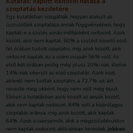
Kutatás: kapott oxitocin hatása a
szoptatás kezdetére
Egy kutatásban vizsgálták, hogyan alakult az
újszülöttek szoptatása annak függvényében, hogy
kaptak-e a szülés során indításként oxitocint. Azok
között, akik nem kaptak, 80% a szülést követő első
fél órában tudott szoptatni, míg azok között, akik
oxitocint kaptak, ez a szám csupán 56% volt. Az
első két órában pedig még plusz 20%-nak, illetve
14%-nak sikerült az első szoptatás. Azok közt,
akiknél nem tudtak szoptatni, a 72,7%-uk azt
nevezte meg okként, hogy nem volt még tejük.
Ebben a kutatásban azok között az anyák között,
akik nem kaptak oxitocint, 84% volt a kizárólagos
szoptatás aránya, míg azok között, akik kaptak,
64%. Azok a csecsemők, akik a megszületésükkor
nem kaptak oxitocint, aktívabban kerestek,
jobban