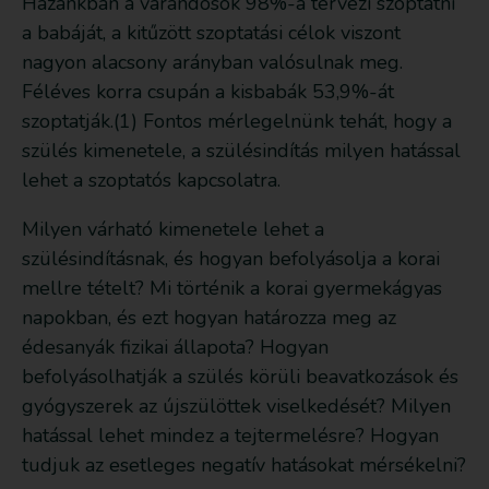
Hazánkban a várandósok 98%-a tervezi szoptatni
a babáját, a kitűzött szoptatási célok viszont
nagyon alacsony arányban valósulnak meg.
Féléves korra csupán a kisbabák 53,9%-át
szoptatják.(1) Fontos mérlegelnünk tehát, hogy a
szülés kimenetele, a szülésindítás milyen hatással
lehet a szoptatós kapcsolatra.
Milyen várható kimenetele lehet a
szülésindításnak, és hogyan befolyásolja a korai
mellre tételt? Mi történik a korai gyermekágyas
napokban, és ezt hogyan határozza meg az
édesanyák fizikai állapota? Hogyan
befolyásolhatják a szülés körüli beavatkozások és
gyógyszerek az újszülöttek viselkedését? Milyen
hatással lehet mindez a tejtermelésre? Hogyan
tudjuk az esetleges negatív hatásokat mérsékelni?