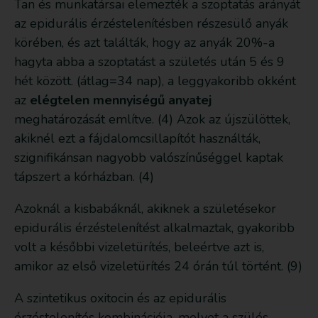
Tan és munkatársai elemezték a szoptatás arányát
az epidurális érzéstelenítésben részesülő anyák
körében, és azt találták, hogy az anyák 20%-a
hagyta abba a szoptatást a születés után 5 és 9
hét között. (átlag=34 nap), a leggyakoribb okként
az
elégtelen mennyiségű anyatej
meghatározását említve. (4) Azok az újszülöttek,
akiknél ezt a fájdalomcsillapítót használták,
szignifikánsan nagyobb valószínűséggel kaptak
tápszert a kórházban. (4)
Azoknál a kisbabáknál, akiknek a születésekor
epidurális érzéstelenítést alkalmaztak, gyakoribb
volt a későbbi vizeletürítés, beleértve azt is,
amikor az első vizeletürítés 24 órán túl történt. (9)
A szintetikus oxitocin és az epidurális
érzéstelenítés kombinációja, melyet a szülés