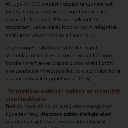
(6) Egy 44 000 szülést vizsgáló tanulmány azt
találta, hogy a szüléskor adagolt oxitocin két
napos életkorban 6–8%-kal csökkentette a
szoptatást, illetve minél több oxitocint adagoltak,
annál jelentősebb volt ez a hatás. (5; 7)
Összefüggést találtak a szüléskor kapott
szintetikus oxitocin és a csecsemő két hónapos
korában mért anyai plazma oxitocinszint között,
ami szoptatási nehézségekkel és a szoptatás korai
abbahagyásával függhet össze. (5; 8)
Szintetikus oxitocin hatása az újszülött
viselkedésére
Bell és munkatársai az újszülöttek éhségjeleit
figyelték meg.
Alacsony szintű éhségjeleket
mutatott a szintetikus oxitocin adagolásával