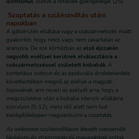
izomtónus
, illetve a reflexek gyengesége. (25)
Szoptatás a szülésindítás utáni
napokban
A gátsérülés ellátása vagy a császármetszés miatt
gyakoribb, hogy nincs vagy nem zavartalan az
aranyóra. De sok kórházban az
első éjszakán
nagyobb eséllyel kerülnek elválasztásra a
császármetszéssel született kisbabák
. A
szintetikus oxitocin és az epidurális érzéstelenítés
következtében megnő az esélye a magzati
hipoxiának, ami növeli az esélyét arra, hogy a
megszületése után a kisbaba intenzív ellátásra
szoruljon (5; 12), mely idő alatt nem tud
kielégítőképpen megvalósulni a szoptatás.
Az oxitocinos szülésindításon átesett csecsemők
fájdalom-és stresszreakciói magasabbak voltak