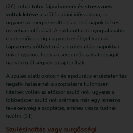
(26), tehát
több fájdalomnak és stressznek
voltak kitéve
a szülés utáni időszakban, ez
ugyancsak megnehezítheti az első napok békés
összehangolódását. A zaklatottabb, nyugtalanabb
csecsemők pedig nagyobb eséllyel kapnak
tápszeres pótlást
már a szülés utáni napokban,
mivel gyakori, hogy a csecsemők zaklatottságát
nagyfokú éhségnek tulajdonítják.
A szülés alatti oxitocin és epidurális érzéstelenítés
negatív hatásainak a szoptatásra különösen
kitettek voltak az először szülő nők, ugyanis a
többedszer szülő nők számára már egy ismerős
tevékenység a szoptatás, amihez vissza tudnak
nyúlni. (11)
Szülésindítás vagy sürgősségi