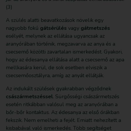
(3)
A szülés alatti beavatkozások növelik egy
nagyobb fokú
gátsérülés
vagy
gátmetszés
esélyét, melynek az ellátása ugyancsak az
aranyórában történik, megzavarva az anya és a
csecsemő közötti zavartalan ismerkedést. Gyakori,
hogy az édesanya ellátása alatt a csecsemő az apa
mellkasára kerül, de sok esetben elviszik a
csecsemőosztályra, amíg az anyát ellátják.
Az indukált szülések gyakrabban végződnek
császármetszéssel
. Sürgősségi császármetszés
esetén ritkábban valósul meg az aranyórában a
bőr-bőr kontaktus. Az édesanya az első órákban
fekszik. Nem emelheti a fejét. Emiatt nehezített a
kisbabával való ismerkedés. Több segítséget