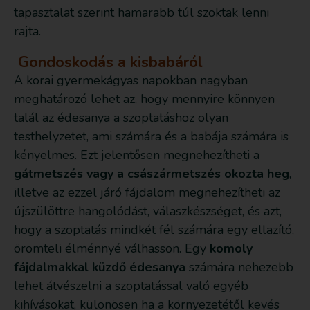
tapasztalat szerint hamarabb túl szoktak lenni
rajta.
Gondoskodás a kisbabáról
A korai gyermekágyas napokban nagyban
meghatározó lehet az, hogy mennyire könnyen
talál az édesanya a szoptatáshoz olyan
testhelyzetet, ami számára és a babája számára is
kényelmes. Ezt jelentősen megnehezítheti a
gátmetszés vagy a császármetszés okozta heg
,
illetve az ezzel járó fájdalom megnehezítheti az
újszülöttre hangolódást, válaszkészséget, és azt,
hogy a szoptatás mindkét fél számára egy ellazító,
örömteli élménnyé válhasson. Egy
komoly
fájdalmakkal küzdő édesanya
számára nehezebb
lehet átvészelni a szoptatással való egyéb
kihívásokat, különösen ha a környezetétől kevés