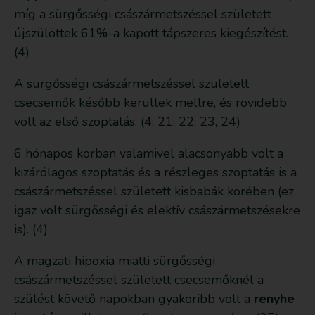
míg a sürgősségi császármetszéssel született
újszülöttek 61%-a kapott tápszeres kiegészítést.
(4)
A sürgősségi császármetszéssel született
csecsemők később kerültek mellre, és rövidebb
volt az első szoptatás. (4; 21; 22; 23, 24)
6 hónapos korban valamivel alacsonyabb volt a
kizárólagos szoptatás és a részleges szoptatás is a
császármetszéssel született kisbabák körében (ez
igaz volt sürgősségi és elektív császármetszésekre
is). (4)
A magzati hipoxia miatti sürgősségi
császármetszéssel született csecsemőknél a
szülést követő napokban gyakoribb volt a
renyhe