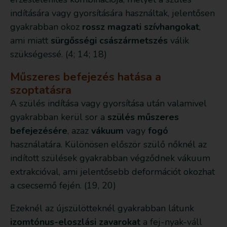
indítására vagy gyorsítására használtak, jelentősen
gyakrabban okoz
rossz magzati szívhangokat
,
ami miatt
sürgősségi császármetszés
válik
szükségessé. (4; 14; 18)
Műszeres befejezés hatása a
szoptatásra
A szülés indítása vagy gyorsítása után valamivel
gyakrabban kerül sor a
szülés műszeres
befejezésére
, azaz
vákuum
vagy
fogó
használatára. Különösen először szülő nőknél az
indított szülések gyakrabban végződnek vákuum
extrakcióval, ami jelentősebb deformációt okozhat
a csecsemő fején. (19, 20)
Ezeknél az újszülötteknél gyakrabban látunk
izomtónus-eloszlási zavarokat
a fej-nyak-váll