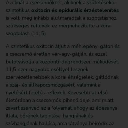
Azoknál a csecsemőknél, akiknek a születésekor
szintetikus
oxitocin és epidurális érzéstelenítés
is volt, még inkább alulmaradtak a szoptatáshoz
szükséges reflexek: ez megnehezítette a korai
szoptatást. (11; 5)
A szintetikus oxitocin átjut a méhlepényi gáton és
a csecsemő éretlen vér-agy-gátján, és ezzel
befolyásolja a központi idegrendszer működését.
11,5-szer nagyobb eséllyel lesznek
szervezetlenebbek a korai éhségjelek, gátlódnak
a száj- és állkapocsmozgásért, valamint a
nyelésért felelős reflexek. Kevesebb az első
életórában a csecsemők pihenőideje, ami miatt
zavart szenved az a folyamat, ahogy az édesanya
illata, bőrének tapintása, hangjának és
szívhangjának hallása, arca látványa beíródik az