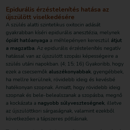
Epidurális érzéstelenítés hatása az
újszülött viselkedésére
A szülés alatti szintetikus oxitocin adását
gyakrabban kíséri epidurális anesztézia, melynek
ópiát hatóanyaga
a méhlepényen keresztül
átjut
a magzatba
. Az epidurális érzéstelenítés negatív
hatással van az újszülött szopási képességeire a
szülés utáni napokban. (4; 15; 16) Gyakoribb, hogy
ezek a csecsemők
aluszékonyabbak
, gyengébbek,
ha mellre kerülnek, rövidebb ideig és kevésbé
hatékonyan szopnak. Amiatt, hogy rövidebb ideig
szopnak és bele-belealszanak a szopásba, megnő
a kockázata a
nagyobb súlyveszteségnek
, illetve
az újszülöttkori sárgaságnak, valamint ezekből
következően a tápszeres pótlásnak.