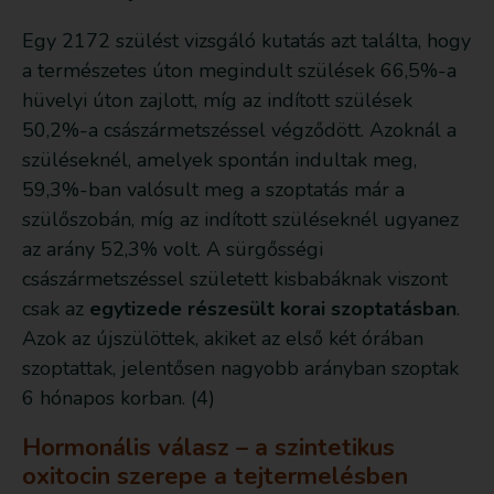
Egy 2172 szülést vizsgáló kutatás azt találta, hogy
a természetes úton megindult szülések 66,5%-a
hüvelyi úton zajlott, míg az indított szülések
50,2%-a császármetszéssel végződött. Azoknál a
szüléseknél, amelyek spontán indultak meg,
59,3%-ban valósult meg a szoptatás már a
szülőszobán, míg az indított szüléseknél ugyanez
az arány 52,3% volt. A sürgősségi
császármetszéssel született kisbabáknak viszont
csak az
egytizede részesült korai szoptatásban
.
Azok az újszülöttek, akiket az első két órában
szoptattak, jelentősen nagyobb arányban szoptak
6 hónapos korban. (4)
Hormonális válasz – a szintetikus
oxitocin szerepe a tejtermelésben