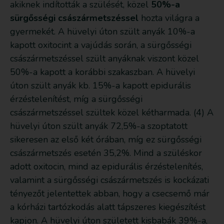
akiknek indították a szülését, közel
50%-a
sürgősségi császármetszéssel
hozta világra a
gyermekét. A hüvelyi úton szült anyák 10%-a
kapott oxitocint a vajúdás során, a sürgősségi
császármetszéssel szült anyáknak viszont közel
50%-a kapott a korábbi szakaszban. A hüvelyi
úton szült anyák kb. 15%-a kapott epidurális
érzéstelenítést, míg a sürgősségi
császármetszéssel szültek közel kétharmada. (4) A
hüvelyi úton szült anyák 72,5%-a szoptatott
sikeresen az első két órában, míg ez sürgősségi
császármetszés esetén 35,2%. Mind a szüléskor
adott oxitocin, mind az epidurális érzéstelenítés,
valamint a sürgősségi császármetszés is kockázati
tényezőt jelentettek abban, hogy a csecsemő már
a kórházi tartózkodás alatt tápszeres kiegészítést
kapjon. A hüvelyi úton született kisbabák 39%-a,