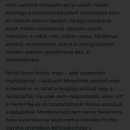
nem szeretné elfogadni azt az oldalt, holott
épphogy a csecsemőnek jelent nehézséget azon
az oldalon mellre tapadni. Ha egy kisbaba az
egyik mellen szívesen és ügyesen szopik,
miközben a másik mell erősen sebes, fájdalmas,
esetleg rendszeresen alakul ki mellgyulladás,
minden esetben gondolnunk kell az
aszimmetriára.
Rövid távon fontos, hogy – akár szakember
segítségével – találjunk kényelmes pozíciót ezen
a mellen is: ez lehet a nyugágy pozíció vagy a
hónaljtartás. Ha ezek nem megoldhatók, akkor ezt
a mellet fejjük, és szoptatásbarát módon pótoljuk
a kisbabánál. Mindemellett nem nehéz belátnunk,
hogy különösen az aszimmetria kezelése fontos,
ugyanis jelentősen befolyásolhatja a