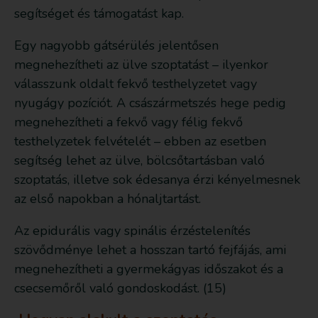
segítséget és támogatást kap.
Egy nagyobb gátsérülés jelentősen
megnehezítheti az ülve szoptatást – ilyenkor
válasszunk oldalt fekvő testhelyzetet vagy
nyugágy pozíciót. A császármetszés hege pedig
megnehezítheti a fekvő vagy félig fekvő
testhelyzetek felvételét – ebben az esetben
segítség lehet az ülve, bölcsőtartásban való
szoptatás, illetve sok édesanya érzi kényelmesnek
az első napokban a hónaljtartást.
Az epidurális vagy spinális érzéstelenítés
szövődménye lehet a hosszan tartó fejfájás, ami
megnehezítheti a gyermekágyas időszakot és a
csecsemőről való gondoskodást. (15)