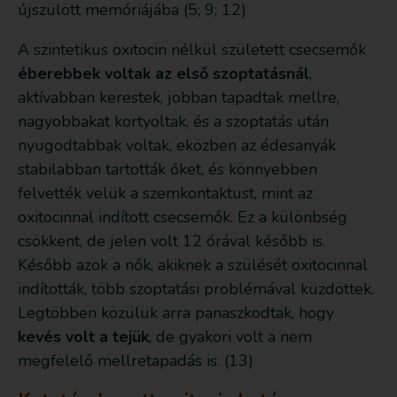
újszülött memóriájába (5; 9; 12)
A szintetikus oxitocin nélkül született csecsemők
éberebbek voltak az első szoptatásnál
,
aktívabban kerestek, jobban tapadtak mellre,
nagyobbakat kortyoltak, és a szoptatás után
nyugodtabbak voltak, eközben az édesanyák
stabilabban tartották őket, és könnyebben
felvették velük a szemkontaktust, mint az
oxitocinnal indított csecsemők. Ez a különbség
csökkent, de jelen volt 12 órával később is.
Később azok a nők, akiknek a szülését oxitocinnal
indították, több szoptatási problémával küzdöttek.
Legtöbben közülük arra panaszkodtak, hogy
kevés volt a tejük
, de gyakori volt a nem
megfelelő mellretapadás is. (13)