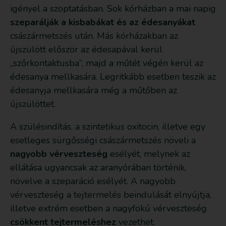
igényel a szoptatásban. Sok kórházban a mai napig
szeparálják a kisbabákat és az édesanyákat
császármetszés után. Más kórházakban az
újszülött először az édesapával kerül
„szőrkontaktusba”, majd a műtét végén kerül az
édesanya mellkasára. Legritkább esetben teszik az
édesanyja mellkasára még a műtőben az
újszülöttet.
A szülésindítás, a szintetikus oxitocin, illetve egy
esetleges sürgősségi császármetszés növeli a
nagyobb vérveszteség
esélyét, melynek az
ellátása ugyancsak az aranyórában történik,
növelve a szeparáció esélyét. A nagyobb
vérveszteség a tejtermelés beindulását elnyújtja,
illetve extrém esetben a nagyfokú vérveszteség
csökkent tejtermeléshez
vezethet.