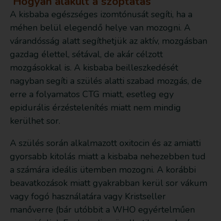
Hogyan alakult a szoptatás
A kisbaba egészséges izomtónusát segíti, ha a
méhen belül elegendő helye van mozogni. A
várandósság alatt segíthetjük az aktív, mozgásban
gazdag élettel, sétával, de akár célzott
mozgásokkal is. A kisbaba beilleszkedését
nagyban segíti a szülés alatti szabad mozgás, de
erre a folyamatos CTG miatt, esetleg egy
epidurális érzéstelenítés miatt nem mindig
kerülhet sor.
A szülés során alkalmazott oxitocin és az amiatti
gyorsabb kitolás miatt a kisbaba nehezebben tud
a számára ideális ütemben mozogni. A korábbi
beavatkozások miatt gyakrabban kerül sor vákum
vagy fogó használatára vagy Kristseller
manőverre (bár utóbbit a WHO egyértelműen