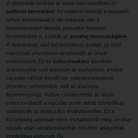
A szoptatás kiváltja az anyai szervezetben az
oxitocin termelést
. Az oxitocin felelős a tejleadó
reflex beindításáért, de hatással van a
tejtermelésért felelős prolaktin hormon
termelésére is, ezáltal az
anyatej mennyiségére
.
A kisbabával való bőrkontaktus esetén az első
napokban jelentősen emelkedik az anyai
oxitocinszint. Ez az
oxitocinválasz
azonban
alacsonyabb volt azokban az esetekben, amikor
vajúdás nélkül került sor császármetszésre
(ilyenkor jellemzőbb volt az alacsony
tejmennyiség), illetve csökkentette az anyai
oxitocinválaszt a vajúdás során adott szintetikus
oxitocin és az epidurális érzéstelenítés. Ez a
különbség azonban nem mutatkozott meg, amikor
szülés után vérzéscsillapítás céljából adagoltak
szintetikus oxitocint. (5)