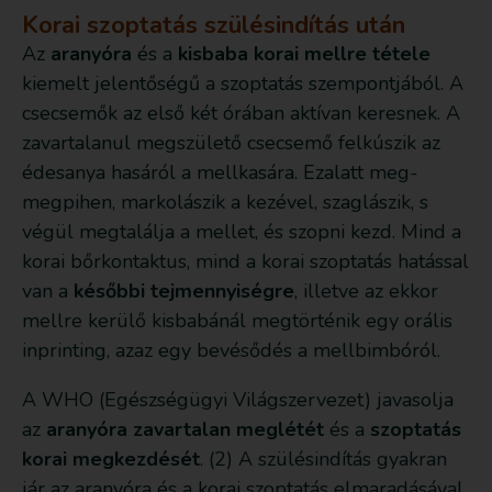
Korai szoptatás szülésindítás után
Az
aranyóra
és a
kisbaba korai mellre tétele
kiemelt jelentőségű a szoptatás szempontjából. A
csecsemők az első két órában aktívan keresnek. A
zavartalanul megszülető csecsemő felkúszik az
édesanya hasáról a mellkasára. Ezalatt meg-
megpihen, markolászik a kezével, szaglászik, s
végül megtalálja a mellet, és szopni kezd. Mind a
korai bőrkontaktus, mind a korai szoptatás hatással
van a
későbbi tejmennyiségre
, illetve az ekkor
mellre kerülő kisbabánál megtörténik egy orális
inprinting, azaz egy bevésődés a mellbimbóról.
A WHO (Egészségügyi Világszervezet) javasolja
az
aranyóra zavartalan meglétét
és a
szoptatás
korai megkezdését
. (2) A szülésindítás gyakran
jár az aranyóra és a korai szoptatás elmaradásával.