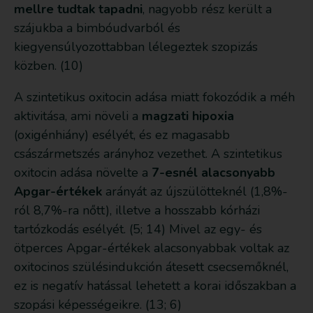
mellre tudtak tapadni
, nagyobb rész került a
szájukba a bimbóudvarból és
kiegyensúlyozottabban lélegeztek szopizás
közben. (10)
A szintetikus oxitocin adása miatt fokozódik a méh
aktivitása, ami növeli a
magzati hipoxia
(oxigénhiány) esélyét, és ez magasabb
császármetszés arányhoz vezethet. A szintetikus
oxitocin adása növelte a
7-esnél alacsonyabb
Apgar-értékek
arányát az újszülötteknél (1,8%-
ról 8,7%-ra nőtt), illetve a hosszabb kórházi
tartózkodás esélyét. (5; 14) Mivel az egy- és
ötperces Apgar-értékek alacsonyabbak voltak az
oxitocinos szülésindukción átesett csecsemőknél,
ez is negatív hatással lehetett a korai időszakban a
szopási képességeikre. (13; 6)