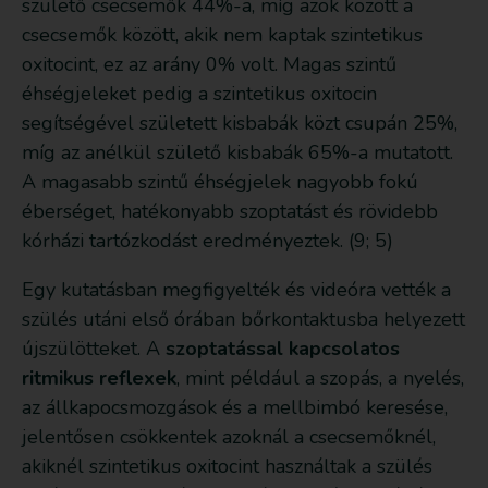
születő csecsemők 44%-a, míg azok között a
csecsemők között, akik nem kaptak szintetikus
oxitocint, ez az arány 0% volt. Magas szintű
éhségjeleket pedig a szintetikus oxitocin
segítségével született kisbabák közt csupán 25%,
míg az anélkül születő kisbabák 65%-a mutatott.
A magasabb szintű éhségjelek nagyobb fokú
éberséget, hatékonyabb szoptatást és rövidebb
kórházi tartózkodást eredményeztek. (9; 5)
Egy kutatásban megfigyelték és videóra vették a
szülés utáni első órában bőrkontaktusba helyezett
újszülötteket. A
szoptatással kapcsolatos
ritmikus reflexek
, mint például a szopás, a nyelés,
az állkapocsmozgások és a mellbimbó keresése,
jelentősen csökkentek azoknál a csecsemőknél,
akiknél szintetikus oxitocint használtak a szülés