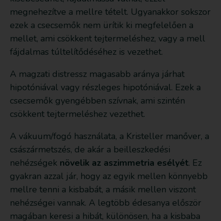
megnehezítve a mellre tételt. Ugyanakkor sokszor
ezek a csecsemők nem ürítik ki megfelelően a
mellet, ami csökkent tejtermeléshez, vagy a mell
fájdalmas túltelítődéséhez is vezethet.
A magzati distressz magasabb aránya járhat
hipotóniával vagy részleges hipotóniával. Ezek a
csecsemők gyengébben szívnak, ami szintén
csökkent tejtermeléshez vezethet.
A vákuum/fogó használata, a Kristeller manőver, a
császármetszés, de akár a beilleszkedési
nehézségek
növelik az aszimmetria esélyét
. Ez
gyakran azzal jár, hogy az egyik mellen könnyebb
mellre tenni a kisbabát, a másik mellen viszont
nehézségei vannak. A legtöbb édesanya először
magában keresi a hibát, különösen, ha a kisbaba