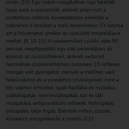
során. (10) Egy másik vizsgálatban úgy találták,
hogy azok a csecsemők, akiknél jelen volt a
szintetikus oxitocin, kevesebbszer emelték a
szájukhoz a kezüket a mell keresésekor. Ez lassítja
azt a folyamatot, amikor az újszülött megtalálja a
mellet. (9, 10 11) A csecsemőket szülés után 90
perccel megfigyelték egy szál pelenkában, és
azoknál az újszülötteknél, akiknél oxitocint
használtak szülésindításhoz, összesen 15 reflexes
mozgás volt gyengébb, melyek a mellhez való
felkúszáshoz és a szopáshoz szükségesek, mint a
kéz szájhoz emelése, ujjak hajlítása és nyújtása,
szájtátogatás, nyelvnyújtogatás, kar és láb
mozgatása, antigravitációs reflexek, fejforgatás,
bólogatás, talpi fogás, Babinski reflex, szopás,
állkapocs mozgatása és a nyelés. (11)