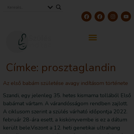
Címke:
prosztaglandin
Az első babám születése avagy indításom története
Szandi, egy jelenleg 35. hetes kismama tollából Első
babámat vártam. A várandósságom rendben zajlott.
A ciklusom szerint a szülés várható időpontja 2022.
február 28-ára esett, a kiskönyvembe is ez a dátum
került bele.Viszont a 12. heti genetikai ultrahang