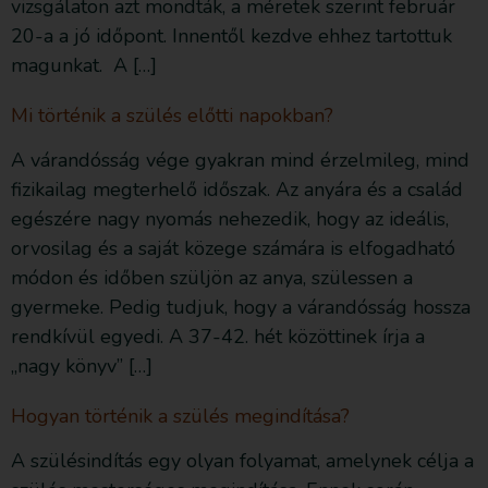
vizsgálaton azt mondták, a méretek szerint február
20-a a jó időpont. Innentől kezdve ehhez tartottuk
magunkat. A […]
Mi történik a szülés előtti napokban?
A várandósság vége gyakran mind érzelmileg, mind
fizikailag megterhelő időszak. Az anyára és a család
egészére nagy nyomás nehezedik, hogy az ideális,
orvosilag és a saját közege számára is elfogadható
módon és időben szüljön az anya, szülessen a
gyermeke. Pedig tudjuk, hogy a várandósság hossza
rendkívül egyedi. A 37-42. hét közöttinek írja a
„nagy könyv” […]
Hogyan történik a szülés megindítása?
A szülésindítás egy olyan folyamat, amelynek célja a