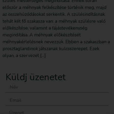
szülés mesterséges megindítása. Ennek során
először a méhnyak felkészítése történik meg, majd
az összehúzódásokat serkentik. A szülésindításnak
tehát két fő szakasza van: a méhnyak szülésre való
előkészítése, valamint a fájástevékenység
megindítása. A méhnyak előkészítését
méhnyakérlelésnek nevezzük. Ebben a szakaszban a
prosztaglandinok játszanak kulcsszerepet. Ezek
olyan, a szervezet […]
Küldj üzenetet