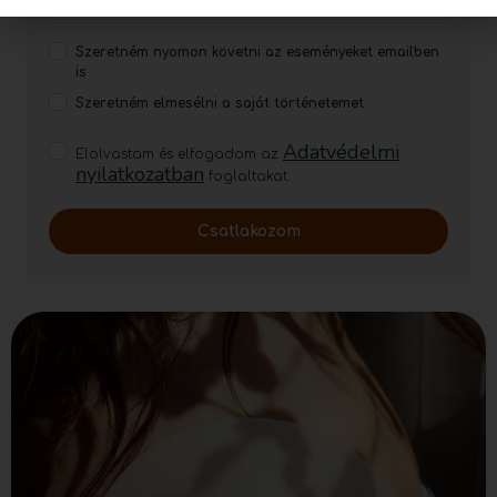
Szeretném nyomon követni az eseményeket emailben
is
Szeretném elmesélni a saját történetemet
Adatvédelmi
Elolvastam és elfogadom az
nyilatkozatban
foglaltakat.
Csatlakozom