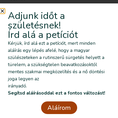
Adjunk időt a
születésnek!
Elolvastam és elogadom az
Adatvédelmi
Írd alá a petíciót
nyilatkozatban
foglaltakat.
Kérjük, írd alá ezt a petíciót, mert minden
Küldés
aláírás egy lépés afelé, hogy a magyar
Kapcsolat
szülészeteken a rutinszerű sürgetés helyett a
info@szulesinditas.hu
türelem, a szükségtelen beavatkozásoktól
mentes szakmai megközelítés és a nő döntési
joga legyen az
irányadó.
Szeretném nyomon követni az
Segítsd aláírásoddal ezt a fontos változást!
eseményeket emailben is
Feliratkozom!
Aláírom