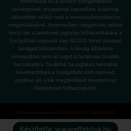
információk és a rendelt szolgáltatások
szövegeinek, anyagainak használata, kizárólag
változtatás nélkül csak a www.szulesinditas.hu
megjelölésével. Amennyiben megjelölés nélkül
kerül sor a tartalmak jogtalan felhasználására, a
Szolgáltató jogosult napi 82.000 forint összegű
bírságot felszámítani. A bírság kifizetése
önmagában nem ad jogot a tartalmak további
használatára. Továbbá, ha jogtalan használat
következtében a Szolgáltató kárt szenved,
jogában áll a kár megtérítését követelni az
illetéktelen felhasználótól.
Adatvédelmi tájékoztató
© Minden jog fenntartva! |
Készítette: www.effektiva.hu