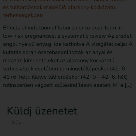
és túlhordásnak minősülő alacsony kockázatú
terhességekben
Effects of induction of labor prior to post-term in
low-risk pregnancies: a systematic review Az eredeti
angol nyelvű anyag, ide kattintva A vizsgálat célja: A
kutatás során összehasonlították az anyai és
magzati kimeneteleket az alacsony kockázatú
terhességek esetében terminustúllépéskor (41+0 –
41+6. hét), illetve túlhordáskor (42+0 – 42+6. hét)
rutinszerűen végzett szülésindítások esetén. Mi a […]
Küldj üzenetet