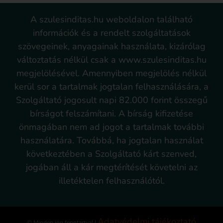
A szulesinditas.hu weboldalon található
információk és a rendelt szolgáltatások
szövegeinek, anyagainak használata, kizárólag
változtatás nélkül csak a www.szulesinditas.hu
megjelölésével. Amennyiben megjelölés nélkül
kerül sor a tartalmak jogtalan felhasználására, a
Szolgáltató jogosult napi 82.000 forint összegű
bírságot felszámítani. A bírság kifizetése
önmagában nem ad jogot a tartalmak további
használatára. Továbbá, ha jogtalan használat
következtében a Szolgáltató kárt szenved,
jogában áll a kár megtérítését követelni az
illetéktelen felhasználótól.
Adatvédelmi tájékoztató
© Minden jog fenntartva! |