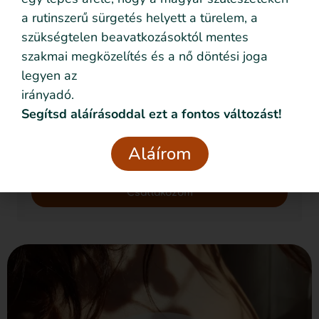
Feliratkozom!
a rutinszerű sürgetés helyett a türelem, a
szükségtelen beavatkozásoktól mentes
szakmai megközelítés és a nő döntési joga
legyen az
Szeretném nyomon követni az eseményeket emailben
is
irányadó.
Segítsd aláírásoddal ezt a fontos változást!
Szeretném elmesélni a saját történetemet
Adatvédelmi
Elolvastam és elfogadom az
Aláírom
nyilatkozatban
foglaltakat.
Csatlakozom