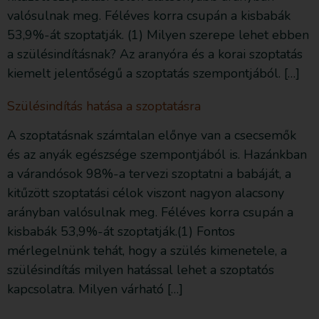
valósulnak meg. Féléves korra csupán a kisbabák
53,9%-át szoptatják. (1) Milyen szerepe lehet ebben
a szülésindításnak? Az aranyóra és a korai szoptatás
kiemelt jelentőségű a szoptatás szempontjából. […]
Szülésindítás hatása a szoptatásra
A szoptatásnak számtalan előnye van a csecsemők
és az anyák egészsége szempontjából is. Hazánkban
a várandósok 98%-a tervezi szoptatni a babáját, a
kitűzött szoptatási célok viszont nagyon alacsony
arányban valósulnak meg. Féléves korra csupán a
kisbabák 53,9%-át szoptatják.(1) Fontos
mérlegelnünk tehát, hogy a szülés kimenetele, a
szülésindítás milyen hatással lehet a szoptatós
kapcsolatra. Milyen várható […]