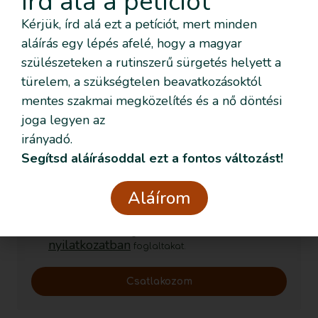
Írd alá a petíciót
Kérjük, írd alá ezt a petíciót, mert minden
aláírás egy lépés afelé, hogy a magyar
Szeretném nyomon követni az
szülészeteken a rutinszerű sürgetés helyett a
eseményeket emailben is
türelem, a szükségtelen beavatkozásoktól
Feliratkozom!
mentes szakmai megközelítés és a nő döntési
joga legyen az
irányadó.
Segítsd aláírásoddal ezt a fontos változást!
Szeretném nyomon követni az eseményeket emailben
is
Aláírom
Szeretném elmesélni a saját történetemet
Adatvédelmi
Elolvastam és elfogadom az
nyilatkozatban
foglaltakat.
Csatlakozom