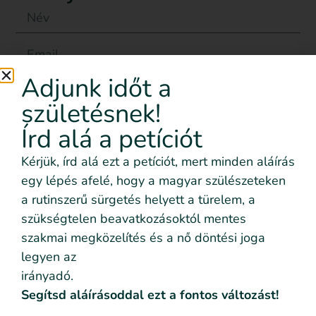
Adjunk időt a
születésnek!
Írd alá a petíciót
Kérjük, írd alá ezt a petíciót, mert minden aláírás
Elolvastam és elogadom az
Adatvédelmi
egy lépés afelé, hogy a magyar szülészeteken
nyilatkozatban
foglaltakat.
a rutinszerű sürgetés helyett a türelem, a
szükségtelen beavatkozásoktól mentes
Küldés
szakmai megközelítés és a nő döntési joga
Kapcsolat
legyen az
info@szulesinditas.hu
irányadó.
Segítsd aláírásoddal ezt a fontos változást!