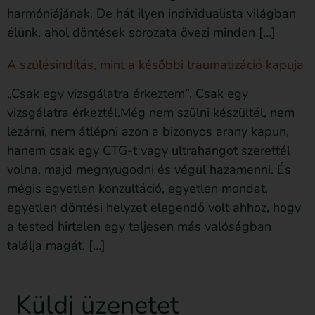
harmóniájának. De hát ilyen individualista világban
élünk, ahol döntések sorozata övezi minden […]
A szülésindítás, mint a későbbi traumatizáció kapuja
„Csak egy vizsgálatra érkeztem”. Csak egy
vizsgálatra érkeztél.Még nem szülni készültél, nem
lezárni, nem átlépni azon a bizonyos arany kapun,
hanem csak egy CTG-t vagy ultrahangot szerettél
volna, majd megnyugodni és végül hazamenni. És
mégis egyetlen konzultáció, egyetlen mondat,
egyetlen döntési helyzet elegendő volt ahhoz, hogy
a tested hirtelen egy teljesen más valóságban
találja magát. […]
Küldj üzenetet