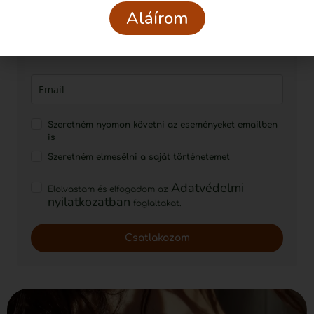
Szeretném nyomon követni
Aláírom
az eseményeket emailben is
Feliratkozom!
Szeretném nyomon követni az eseményeket emailben
is
Szeretném elmesélni a saját történetemet
Adatvédelmi
Elolvastam és elfogadom az
nyilatkozatban
foglaltakat.
Csatlakozom