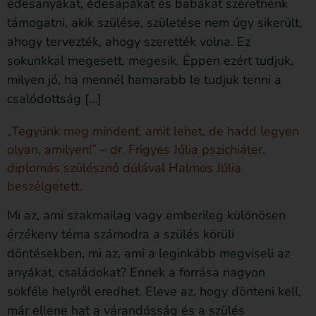
édesanyákat, édesapákat és babákat szeretnénk
támogatni, akik szülése, születése nem úgy sikerült,
ahogy tervezték, ahogy szerették volna. Ez
sokunkkal megesett, megesik. Éppen ezért tudjuk,
milyen jó, ha mennél hamarabb le tudjuk tenni a
csalódottság […]
„Tegyünk meg mindent, amit lehet, de hadd legyen
olyan, amilyen!” – dr. Frigyes Júlia pszichiáter,
diplomás szülésznő dúlával Halmos Júlia
beszélgetett.
Mi az, ami szakmailag vagy emberileg különösen
érzékeny téma számodra a szülés körüli
döntésekben, mi az, ami a leginkább megviseli az
anyákat, családokat? Ennek a forrása nagyon
sokféle helyről eredhet. Eleve az, hogy dönteni kell,
már ellene hat a várandósság és a szülés