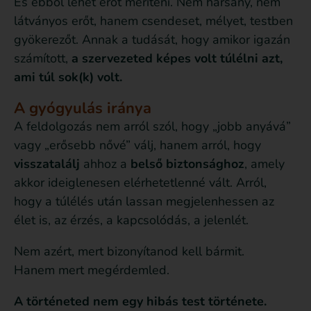
És ebből lehet erőt meríteni. Nem harsány, nem
látványos erőt, hanem csendeset, mélyet, testben
gyökerezőt. Annak a tudását, hogy amikor igazán
számított,
a szervezeted képes volt túlélni azt,
ami túl sok(k) volt.
A gyógyulás iránya
A feldolgozás nem arról szól, hogy „jobb anyává”
vagy „erősebb nővé” válj, hanem arról, hogy
visszatalálj
ahhoz a
belső biztonsághoz
, amely
akkor ideiglenesen elérhetetlenné vált. Arról,
hogy a túlélés után lassan megjelenhessen az
élet is, az érzés, a kapcsolódás, a jelenlét.
Nem azért, mert bizonyítanod kell bármit.
Hanem mert megérdemled.
A történeted nem egy hibás test története.