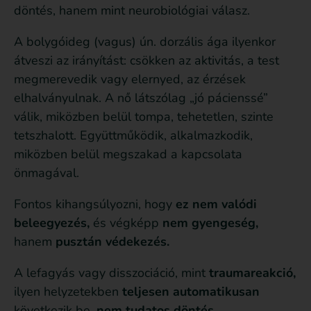
döntés, hanem mint neurobiológiai válasz.
A bolygóideg (vagus) ún. dorzális ága ilyenkor
átveszi az irányítást: csökken az aktivitás, a test
megmerevedik vagy elernyed, az érzések
elhalványulnak. A nő látszólag „jó pácienssé”
válik, miközben belül tompa, tehetetlen, szinte
tetszhalott. Együttműködik, alkalmazkodik,
miközben belül megszakad a kapcsolata
önmagával.
Fontos kihangsúlyozni, hogy
ez nem valódi
beleegyezés,
és végképp
nem gyengeség,
hanem
pusztán védekezés.
A lefagyás vagy disszociáció, mint
traumareakció,
ilyen helyzetekben
teljesen automatikusan
következik be,
nem tudatos döntés