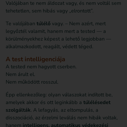
Valójában te nem áldozat vagy, és nem voltál sem
tehetetlen, sem hibás vagy „elrontott”.
Te valójában
túlélő
vagy. – Nem azért, mert
legyőztél valamit, hanem mert a tested — a
körülményekhez képest a lehető legjobban —
alkalmazkodott, reagált, védett téged.
A test intelligenciája
A tested nem hagyott cserben.
Nem árult el.
Nem működött rosszul.
Épp ellenkezőleg: olyan válaszokat indított be,
amelyek akkor és ott leginkább a
túlélésedet
szolgálták
. A lefagyás, az eltompulás, a
disszociáció, az érzelmi leválás nem hibák voltak,
hanem
intelligens, automatikus védekezési