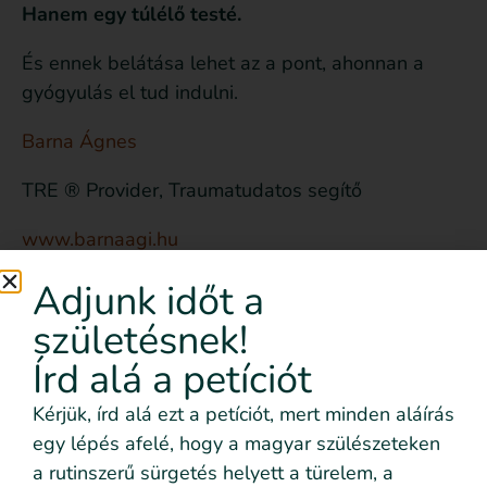
Hanem egy túlélő testé.
És ennek belátása lehet az a pont, ahonnan a
gyógyulás el tud indulni.
Barna Ágnes
TRE ® Provider, Traumatudatos segítő
www.barnaagi.hu
Adjunk időt a
Kapcsolódó cikkek:
születésnek!
Szülési trauma hatása a szoptatásra és a kisbaba
Írd alá a petíciót
ellátására
Kérjük, írd alá ezt a petíciót, mert minden aláírás
A szülésindítás teljes folyamatát ebben az átfogó
egy lépés afelé, hogy a magyar szülészeteken
útmutatóban magyarázzuk el.
Szülésindítás
a rutinszerű sürgetés helyett a türelem, a
átfogó útmutató.