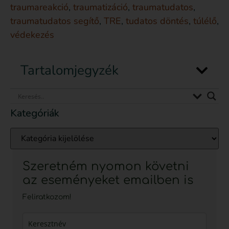
traumareakció
,
traumatizáció
,
traumatudatos
,
traumatudatos segítő
,
TRE
,
tudatos döntés
,
túlélő
,
védekezés
Tartalomjegyzék
Kategóriák
Szeretném nyomon követni
az eseményeket emailben is
Feliratkozom!