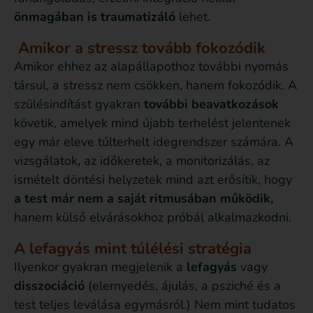
önmagában is traumatizáló
lehet.
Amikor a stressz tovább fokozódik
Amikor ehhez az alapállapothoz további nyomás
társul, a stressz nem csökken, hanem fokozódik. A
szülésindítást gyakran
további beavatkozások
követik, amelyek mind újabb terhelést jelentenek
egy már eleve túlterhelt idegrendszer számára. A
vizsgálatok, az időkeretek, a monitorizálás, az
ismételt döntési helyzetek mind azt erősítik, hogy
a test már nem a saját ritmusában működik,
hanem külső elvárásokhoz próbál alkalmazkodni.
A lefagyás mint túlélési stratégia
Ilyenkor gyakran megjelenik a
lefagyás
vagy
disszociáció
(elernyedés, ájulás, a psziché és a
test teljes leválása egymásról.) Nem mint tudatos