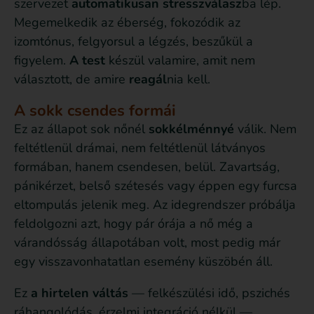
szervezet
automatikusan
stresszválasz
ba lép.
Megemelkedik az éberség, fokozódik az
izomtónus, felgyorsul a légzés, beszűkül a
figyelem.
A test
készül valamire, amit nem
választott, de amire
reagál
nia kell.
A sokk csendes formái
Ez az állapot sok nőnél
sokkélménnyé
válik. Nem
feltétlenül drámai, nem feltétlenül látványos
formában, hanem csendesen, belül. Zavartság,
pánikérzet, belső szétesés vagy éppen egy furcsa
eltompulás jelenik meg. Az idegrendszer próbálja
feldolgozni azt, hogy pár órája a nő még a
várandósság állapotában volt, most pedig már
egy visszavonhatatlan esemény küszöbén áll.
Ez
a hirtelen váltás
— felkészülési idő, pszichés
ráhangolódás, érzelmi integráció nélkül —