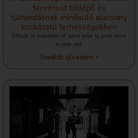
terminust túllépő és
túlhordásnak minősülő alacsony
kockázatú terhességekben
Effects of induction of labor prior to post-term
in low-risk
Tovább olvasom »