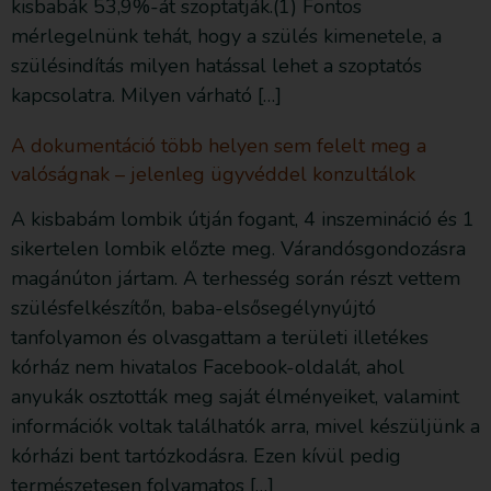
kisbabák 53,9%-át szoptatják.(1) Fontos
mérlegelnünk tehát, hogy a szülés kimenetele, a
szülésindítás milyen hatással lehet a szoptatós
kapcsolatra. Milyen várható […]
A dokumentáció több helyen sem felelt meg a
valóságnak – jelenleg ügyvéddel konzultálok
A kisbabám lombik útján fogant, 4 inszemináció és 1
sikertelen lombik előzte meg. Várandósgondozásra
magánúton jártam. A terhesség során részt vettem
szülésfelkészítőn, baba-elsősegélynyújtó
tanfolyamon és olvasgattam a területi illetékes
kórház nem hivatalos Facebook-oldalát, ahol
anyukák osztották meg saját élményeiket, valamint
információk voltak találhatók arra, mivel készüljünk a
kórházi bent tartózkodásra. Ezen kívül pedig
természetesen folyamatos […]