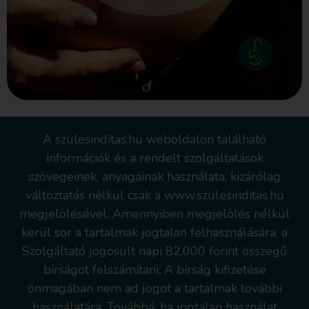
A szulesinditas.hu weboldalon található
információk és a rendelt szolgáltatások
szövegeinek, anyagainak használata, kizárólag
változtatás nélkül csak a www.szulesinditas.hu
megjelölésével. Amennyiben megjelölés nélkül
kerül sor a tartalmak jogtalan felhasználására, a
Szolgáltató jogosult napi 82.000 forint összegű
bírságot felszámítani. A bírság kifizetése
önmagában nem ad jogot a tartalmak további
használatára. Továbbá, ha jogtalan használat