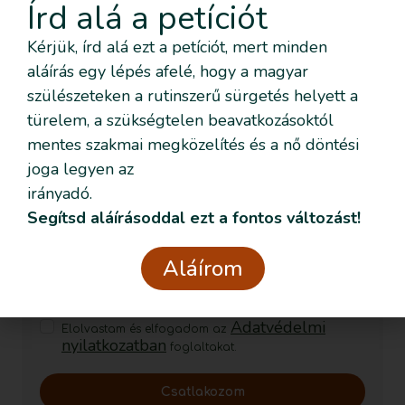
Írd alá a petíciót
info@szulesinditas.hu
Kérjük, írd alá ezt a petíciót, mert minden
aláírás egy lépés afelé, hogy a magyar
szülészeteken a rutinszerű sürgetés helyett a
Szeretném nyomon követni az
türelem, a szükségtelen beavatkozásoktól
eseményeket emailben is
mentes szakmai megközelítés és a nő döntési
Feliratkozom!
joga legyen az
irányadó.
Segítsd aláírásoddal ezt a fontos változást!
Szeretném nyomon követni az eseményeket emailben
Aláírom
is
Szeretném elmesélni a saját történetemet
Adatvédelmi
Elolvastam és elfogadom az
nyilatkozatban
foglaltakat.
Csatlakozom