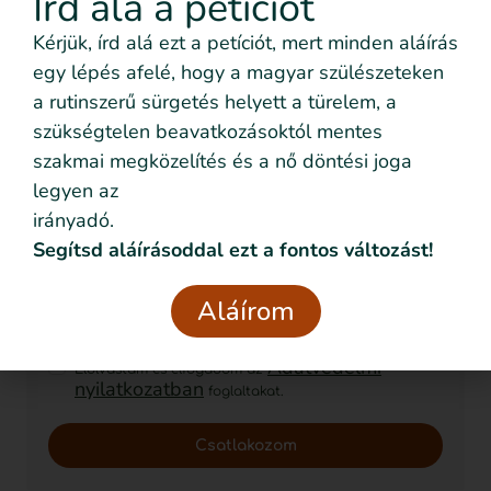
Írd alá a petíciót
Kérjük, írd alá ezt a petíciót, mert minden aláírás
egy lépés afelé, hogy a magyar szülészeteken
Szeretném nyomon követni
a rutinszerű sürgetés helyett a türelem, a
az eseményeket emailben is
szükségtelen beavatkozásoktól mentes
szakmai megközelítés és a nő döntési joga
Feliratkozom!
legyen az
irányadó.
Segítsd aláírásoddal ezt a fontos változást!
Szeretném nyomon követni az eseményeket emailben
is
Aláírom
Szeretném elmesélni a saját történetemet
Adatvédelmi
Elolvastam és elfogadom az
nyilatkozatban
foglaltakat.
Csatlakozom