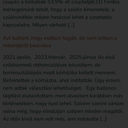
csupán a kisbabák 53,9%-át szoptatják.(1) Fontos
mérlegelnünk tehát, hogy a szülés kimenetele, a
szülésindítás milyen hatással lehet a szoptatós
kapcsolatra. Milyen várható […]
Azt tudtam, hogy indítani fogják, de nem lettem a
mikéntjéről beavatva
2021.április, 2023.február, 2025.június Az első
szülésemnél otthonszülésre készültem, de
terminustúllépés miatt kórházba kellett mennem.
Befektettek a kórházba, ahol indították. Úgy érzem,
nem adtak választási lehetőséget. Egy ballonos
tágítást elutasítottam, mert olvastam korábban más
történetében, hogy ilyet lehet. Szívem szerint vártam
volna még, hogy elinduljon szépen minden magától.
Az időn kívül nem volt más, ami indokolta […]