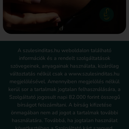
A szulesinditas.hu weboldalon található
információk és a rendelt szolgáltatások
szövegeinek, anyagainak használata, kizárólag
változtatás nélkül csak a www.szulesinditas.hu
megjelölésével. Amennyiben megjelölés nélkül
kerül sor a tartalmak jogtalan felhasználására, a
Szolgáltató jogosult napi 82.000 forint összegű
bírságot felszámítani. A bírság kifizetése
önmagában nem ad jogot a tartalmak további
használatára. Továbbá, ha jogtalan használat
következtében a Szolgáltató kárt szenved,