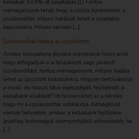
kisbabák 53,9%-át szoptatják.(1) Fontos
mérlegelnünk tehát, hogy a szülés kimenetele, a
szülésindítás milyen hatással lehet a szoptatós
kapcsolatra. Milyen várható […]
Szülésindítás hatása az újszülöttre
Amikor kompetens döntést szeretnénk hozni arról,
hogy elfogadjuk-e a felajánlott vagy javasolt
szülésindítást, fontos mérlegelnünk, milyen hatása
lehet az újszülött kisbabánkra. Hogyan befolyásolja
a rövid- és hosszú távú egészségét, fejlődését, a
kisbabánk ellátását? Itt felmerülhet az a kérdés,
hogy mi a szülésindítás indikációja. Kétségkívül
vannak helyzetek, amikor a kisbabánk fejlődése
(esetleg biztonsága) szempontjából előnyösebb, ha
[…]