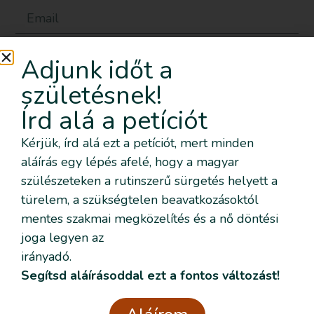
Adjunk időt a
születésnek!
Írd alá a petíciót
Elolvastam és elogadom az
Adatvédelmi
Kérjük, írd alá ezt a petíciót, mert minden
nyilatkozatban
foglaltakat.
aláírás egy lépés afelé, hogy a magyar
szülészeteken a rutinszerű sürgetés helyett a
Küldés
türelem, a szükségtelen beavatkozásoktól
Kapcsolat
mentes szakmai megközelítés és a nő döntési
info@szulesinditas.hu
joga legyen az
irányadó.
Segítsd aláírásoddal ezt a fontos változást!
Szeretném nyomon követni az
eseményeket emailben is