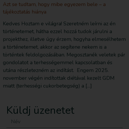
Azt se tudtam, hogy mibe egyezem bele – a
tájékoztatás hiánya
Kedves Hoztam e világra! Szeretném leírni az én
történetemet, hátha ezzel hozzá tudok járulni a
projekthez, illetve úgy érzem, hogyha elmesélhetem
a történetemet, akkor az segítene nekem is a
történtek feldolgozásában. Megosztanék veletek pár
gondolatot a terhességemmel kapcsolatban és
utána részletezném az indítást. Engem 2025.
november végén indítottak diétával kezelt GDM
miatt (terhességi cukorbetegség) a […]
Küldj üzenetet