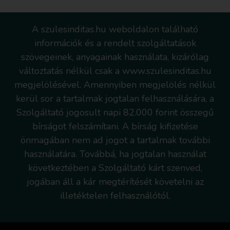
A szulesinditas.hu weboldalon található
információk és a rendelt szolgáltatások
szövegeinek, anyagainak használata, kizárólag
változtatás nélkül csak a www.szulesinditas.hu
megjelölésével. Amennyiben megjelölés nélkül
kerül sor a tartalmak jogtalan felhasználására, a
Szolgáltató jogosult napi 82.000 forint összegű
bírságot felszámítani. A bírság kifizetése
önmagában nem ad jogot a tartalmak további
használatára. Továbbá, ha jogtalan használat
következtében a Szolgáltató kárt szenved,
jogában áll a kár megtérítését követelni az
illetéktelen felhasználótól.