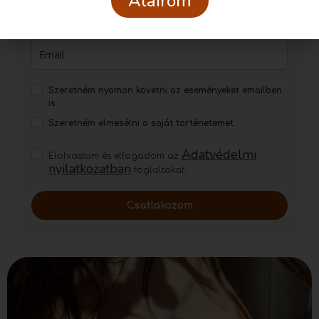
Aláírom
Feliratkozom!
Szeretném nyomon követni az eseményeket emailben
is
Szeretném elmesélni a saját történetemet
Adatvédelmi
Elolvastam és elfogadom az
nyilatkozatban
foglaltakat.
Csatlakozom