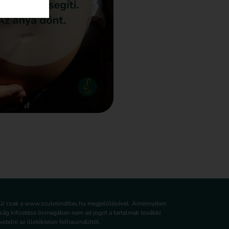
lkül csak a www.szulesinditas.hu megjelölésével. Amennyiben
írság kifizetése önmagában nem ad jogot a tartalmak további
etelni az illetéktelen felhasználótól.