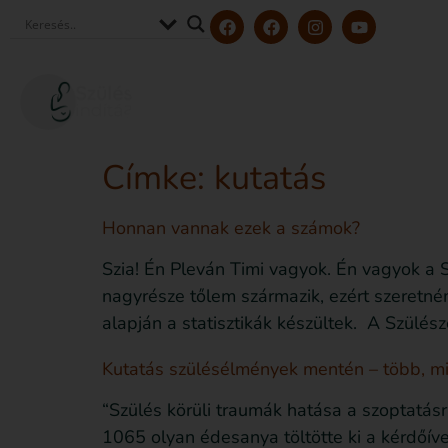
Szerzőink és szakértőink
Tölt
Címke:
kutatás
Honnan vannak ezek a számok?
Szia! Én Pleván Timi vagyok. Én vagyok a 
nagyrésze tőlem származik, ezért szeretném
alapján a statisztikák készültek. A Szülés
Kutatás szülésélmények mentén – több, m
“Szülés körüli traumák hatása a szoptatás
1065 olyan édesanya töltötte ki a kérdőív