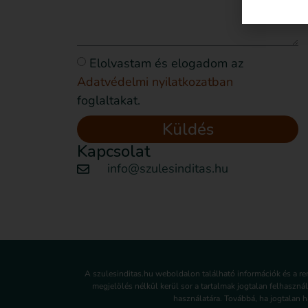
Elolvastam és elogadom az
Adatvédelmi nyilatkozatban
foglaltakat.
Küldés
Kapcsolat
info@szulesinditas.hu
A szulesinditas.hu weboldalon található információk és a r
megjelölés nélkül kerül sor a tartalmak jogtalan felhaszná
használatára. Továbbá, ha jogtalan ha