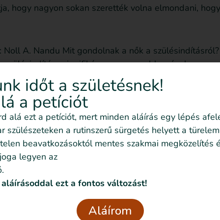
tja, hogy nagyon sokan szerették volna elmondani, hog
: Noll A. Nandu Mit gondolnak a nők a szülésindításró
. A szülésindítás szignifikánsan magasabb arányban vez
 korlátozott mértékben vonták be őket a döntéshozásba
nk időt a születésnek!
alá a petíciót
írd alá ezt a petíciót, mert minden aláírás egy lépés afel
 szülészeteken a rutinszerű sürgetés helyett a türelem
telen beavatkozásoktól mentes szakmai megközelítés é
Szeretném nyomon
 joga legyen az
követni az
.
eseményeket emailben
 aláírásoddal ezt a fontos változást!
is
Feliratkozom!
Aláírom