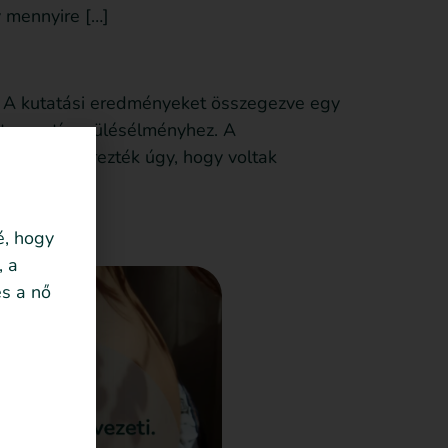
y mennyire […]
l? A kutatási eredményeket összegezve egy
et negatív szülésélményhez. A
, és nem érezték úgy, hogy voltak
é, hogy
, a
s a nő