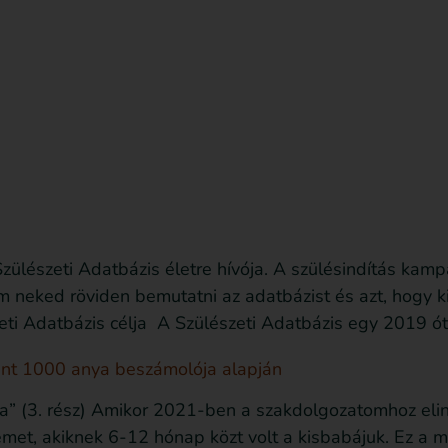
sd le az ingyenes útmutatót most!
Bejegyzések
Szülészeti Adatbázis életre hívója. A szülésindítás ka
 neked röviden bemutatni az adatbázist és azt, hogy ki
zeti Adatbázis célja A Szülészeti Adatbázis egy 2019 ót
int 1000 anya beszámolója alapján
ra” (3. rész) Amikor 2021-ben a szakdolgozatomhoz elin
emet, akiknek 6-12 hónap közt volt a kisbabájuk. Ez a