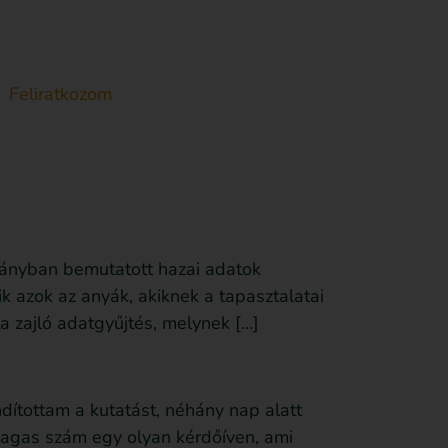
Feliratkozom
Anyagot küldök be
Támogatás
mpányban bemutatott hazai adatok
k azok az anyák, akiknek a tapasztalatai
a zajló adatgyűjtés, melynek […]
dítottam a kutatást, néhány nap alatt
 magas szám egy olyan kérdőíven, ami