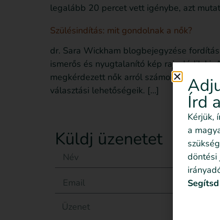
legalább 20 percet vett igénybe, azt muta
Szülésindítás: mit gondolnak a nők?
dr. Sara Wickham blogbejegyzése fordítás
ismerős és nyugtalanító kép rajzolódik ki
megkérdezett nők arról számoltak be, hogy
Adju
választási lehetőségeik. […]
Írd 
Kérjük, 
a magyar
Küldj üzenetet
szükség
döntési
irányadó
Segítsd