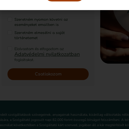
Szeretném nyomon követni az
eseményeket emailben is
Szeretném elmesélni a saját
történetemet
Elolvastam és elfogadom az
Adatvédelmi nyilatkozatban
foglaltakat.
Csatlakozom
endelt szolgáltatások szövegeinek, anyagainak használata, kizárólag változtatás né
lására, a Szolgáltató jogosult napi 82.000 forint összegű bírságot felszámítani. A b
sználat következtében a Szolgáltató kárt szenved, jogában áll a kár megtérítését köv