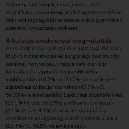
A trauma átélésének, mégha nem is volt
szignifikáns a különbség, az első gyermek szülése
után volt legnagyobb az esélye, s ez a gyermekek
számával fokozatosan csökkent.
A kutatás eredményei megmutatták
Az érintett édesanyák szülései alatt szignifikánsan
több volt beavatkozás és sürgősségi beavatkozás,
sokaknál nem valósult meg a korai bőr-bőr
kontaktus és szoptatás. Gyakoribb volt a
szülésindítás
(18,2%-ról 24,2%-ra emelkedett),
szintetikus oxitocin
használata (43,7%-ról
50,39%-ra emelkedett). Epidurális érzéstelenítést
(18,1% helyett 25,19%), a műszeres befejezés
(3,1% helyett 4,7%) és majdnem duplájára
emelkedett a sürgősségi császármetszés aránya
(25,4%-ról 48,5%-ra emelkedett).