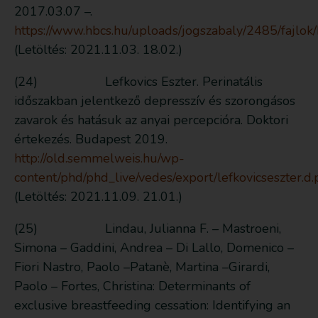
2017.03.07 –.
https://www.hbcs.hu/uploads/jogszabaly/2485/fajlok
(Letöltés: 2021.11.03. 18.02.)
(24) Lefkovics Eszter. Perinatális
időszakban jelentkező depresszív és szorongásos
zavarok és hatásuk az anyai percepcióra. Doktori
értekezés. Budapest 2019.
http://old.semmelweis.hu/wp-
content/phd/phd_live/vedes/export/lefkovicseszter.d.
(Letöltés: 2021.11.09. 21.01.)
(25) Lindau, Julianna F. – Mastroeni,
Simona – Gaddini, Andrea – Di Lallo, Domenico –
Fiori Nastro, Paolo –Patanè, Martina –Girardi,
Paolo – Fortes, Christina: Determinants of
exclusive breastfeeding cessation: Identifying an