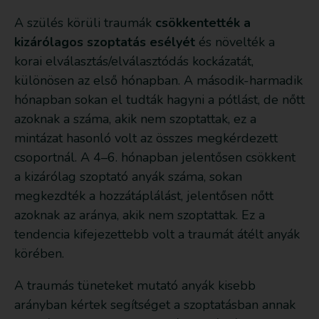
A szülés körüli traumák
csökkentették a
kizárólagos szoptatás esélyét
és növelték a
korai elválasztás/elválasztódás kockázatát,
különösen az első hónapban. A második-harmadik
hónapban sokan el tudták hagyni a pótlást, de nőtt
azoknak a száma, akik nem szoptattak, ez a
mintázat hasonló volt az összes megkérdezett
csoportnál. A 4–6. hónapban jelentősen csökkent
a kizárólag szoptató anyák száma, sokan
megkezdték a hozzátáplálást, jelentősen nőtt
azoknak az aránya, akik nem szoptattak. Ez a
tendencia kifejezettebb volt a traumát átélt anyák
körében.
A traumás tüneteket mutató anyák kisebb
arányban kértek segítséget a szoptatásban annak