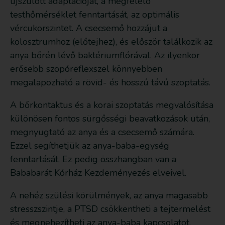
újszülött adaptációját, a megfelelő
testhőmérséklet fenntartását, az optimális
vércukorszintet. A csecsemő hozzájut a
kolosztrumhoz (előtejhez), és először találkozik az
anya bőrén lévő baktériumflórával. Az ilyenkor
erősebb szopóreflexszel könnyebben
megalapozható a rövid- és hosszú távú szoptatás.
A bőrkontaktus és a korai szoptatás megvalósítása
különösen fontos sürgősségi beavatkozások után,
megnyugtató az anya és a csecsemő számára.
Ezzel segíthetjük az anya-baba-egység
fenntartását. Ez pedig összhangban van a
Bababarát Kórház Kezdeményezés elveivel.
A nehéz szülési körülmények, az anya magasabb
stresszszintje, a PTSD csökkentheti a tejtermelést
és megnehezítheti az anya-baba kapcsolatot.