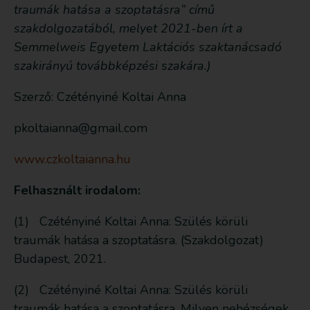
traumák hatása a szoptatásra” című
szakdolgozatából, melyet 2021-ben írt a
Semmelweis Egyetem Laktációs szaktanácsadó
szakirányú továbbképzési szakára.)
Szerző: Czétényiné Koltai Anna
pkoltaianna@gmail.com
www.czkoltaianna.hu
Felhasznált irodalom:
(1) Czétényiné Koltai Anna: Szülés körüli
traumák hatása a szoptatásra. (Szakdolgozat)
Budapest, 2021.
(2) Czétényiné Koltai Anna: Szülés körüli
traumák hatása a szoptatásra. Milyen nehézségek