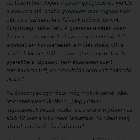
szülésem beinduljon. Kaptam gyógyszeres indítót
a nyelvem alá, amit a gyerekem már nagyon nem
bírt, és a szívhangja a fájások helyett lement.
Sürgősségi műtét lett. A gyereket elvitték tőlem
24 órára egy másik kórházba, mert nem sírt fel
azonnal, amikor kiemelték a műtét során. Ott a
nővérek kitágították a gyomrát és öntötték bele a
gyerekbe a tápszert. Természetesen ezért
cumizavaros lett, és egyáltalán nem volt hajlandó
cicizni.”
Az édesanyák egy része még motiváltabbá válik
az események tükrében:
„Még jobban
ragaszkodok hozzá. Azóta is be akarom pótolni az
első 12 órát amikor nem láthattam. Mindent meg
akarok adni neki, óvni akarom.”