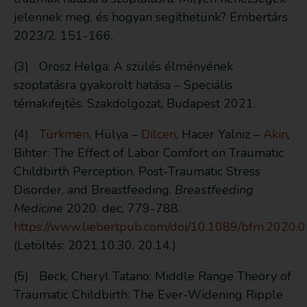
jelennek meg, és hogyan segíthetünk? Embertárs
2023/2. 151-166.
(3) Orosz Helga: A szülés élményének
szoptatásra gyakorolt hatása – Speciális
témakifejtés. Szakdolgozat, Budapest 2021.
(4)
Türkmen
, Hülya –
Dilcen
, Hacer Yalniz –
Akin
,
Bihter: The Effect of Labor Comfort on Traumatic
Childbirth Perception, Post-Traumatic Stress
Disorder, and Breastfeeding.
Breastfeeding
Medicine
2020. dec, 779-788.
https://www.liebertpub.com/doi/10.1089/bfm.2020.
(Letöltés: 2021.10.30. 20.14.)
(5) Beck, Cheryl Tatano: Middle Range Theory of
Traumatic Childbirth: The Ever-Widening Ripple