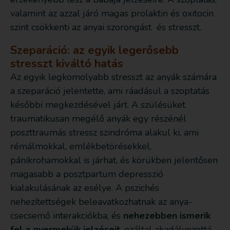
valamint az azzal járó magas prolaktin és oxitocin
szint csökkenti az anyai szorongást és stresszt.
Szeparáció: az egyik legerősebb
stresszt kiváltó hatás
Az egyik legkomolyabb stresszt az anyák számára
a szeparáció jelentette, ami ráadásul a szoptatás
későbbi megkezdésével járt. A szülésüket
traumatikusan megélő anyák egy részénél
poszttraumás stressz szindróma alakul ki, ami
rémálmokkal, emlékbetörésekkel,
pánikrohamokkal is járhat, és körükben jelentősen
magasabb a posztpartum depresszió
kialakulásának az esélye. A pszichés
nehezítettségek beleavatkozhatnak az anya-
csecsemő interakciókba, és
nehezebben ismerik
fel a gyermekük jelzéseit
, ezáltal akadályozottá