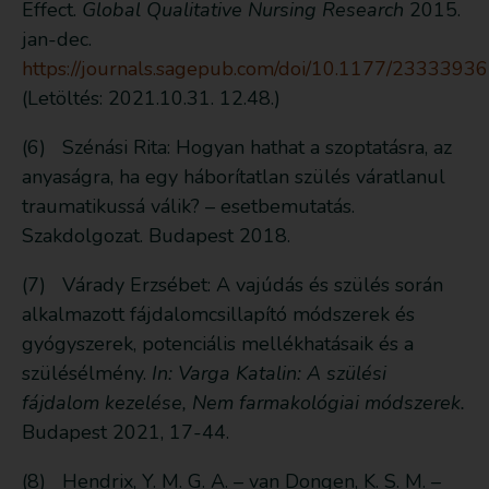
Effect.
Global Qualitative Nursing Research
2015.
jan-dec.
https://journals.sagepub.com/doi/10.1177/233339
(Letöltés: 2021.10.31. 12.48.)
(6) Szénási Rita: Hogyan hathat a szoptatásra, az
anyaságra, ha egy háborítatlan szülés váratlanul
traumatikussá válik? – esetbemutatás.
Szakdolgozat. Budapest 2018.
(7) Várady Erzsébet: A vajúdás és szülés során
alkalmazott fájdalomcsillapító módszerek és
gyógyszerek, potenciális mellékhatásaik és a
szülésélmény.
In: Varga Katalin: A szülési
fájdalom kezelése, Nem farmakológiai módszerek.
Budapest 2021, 17-44.
(8) Hendrix, Y. M. G. A. – van Dongen, K. S. M. –