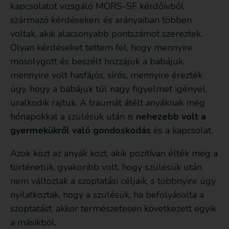
kapcsolatot vizsgáló MORS-SF kérdőívből
származó kérdéseken, és arányaiban többen
voltak, akik alacsonyabb pontszámot szereztek.
Olyan kérdéseket tettem fel, hogy mennyire
mosolygott és beszélt hozzájuk a babájuk,
mennyire volt hasfájós, sírós, mennyire érezték
úgy, hogy a babájuk túl nagy figyelmet igényel,
uralkodik rajtuk. A traumát átélt anyáknak még
hónapokkal a szülésük után is
nehezebb volt a
gyermekükről való gondoskodás
és a kapcsolat.
Azok közt az anyák közt, akik pozitívan élték meg a
történetük, gyakoribb volt, hogy szülésük után
nem változtak a szoptatási céljaik, s többnyire úgy
nyilatkoztak, hogy a szülésük, ha befolyásolta a
szoptatást, akkor természetesen következett egyik
a másikból.