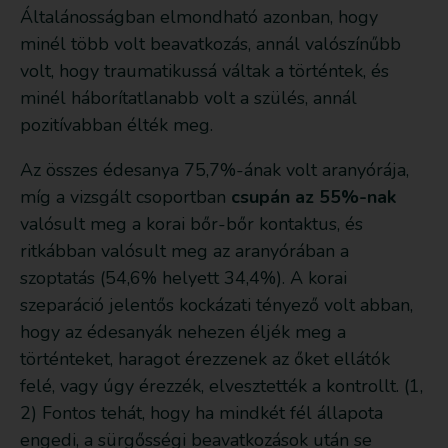
Általánosságban elmondható azonban, hogy
minél több volt beavatkozás, annál valószínűbb
volt, hogy traumatikussá váltak a történtek, és
minél háborítatlanabb volt a szülés, annál
pozitívabban élték meg.
Az összes édesanya 75,7%-ának volt aranyórája,
míg a vizsgált csoportban
csupán az 55%-nak
valósult meg a korai bőr-bőr kontaktus, és
ritkábban valósult meg az aranyórában a
szoptatás (54,6% helyett 34,4%). A korai
szeparáció jelentős kockázati tényező volt abban,
hogy az édesanyák nehezen éljék meg a
történteket, haragot érezzenek az őket ellátók
felé, vagy úgy érezzék, elvesztették a kontrollt. (1,
2) Fontos tehát, hogy ha mindkét fél állapota
engedi, a sürgősségi beavatkozások után se