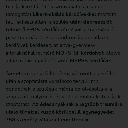
babájukhoz fűződő viszonyukat és a kapott
támogatást
Likert-skálás kérdőívekkel
mértem
fel. Felhasználtam a
szülés utáni depressziót
felmérő EPDS kérdőív
kérdéseit, a traumára és
poszttraumás stressz szindrómára vonatkozó
kérdőívek kérdéseit, az anya-gyermek-
interakciókat felmérő
MORS-SF kérdőívet
, illetve
a társas támogatásról szóló
MSPSS kérdőívet
.
Szerettem volna felderíteni, változott-e a szülés
után a szoptatásra vonatkozó tervük, mit
gondolnak, a szülésük módja befolyásolta-e a
szoptatást, milyen érzés volt számukra kisbabájuk
szoptatása.
Az édesanyáknak a legtöbb traumára
utaló tünettel küzdő körülbelül egynegyedét,
258 személy válaszait emeltem ki.