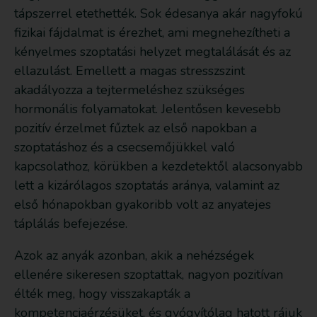
tápszerrel etethették. Sok édesanya akár nagyfokú
fizikai fájdalmat is érezhet, ami megnehezítheti a
kényelmes szoptatási helyzet megtalálását és az
ellazulást. Emellett a magas stresszszint
akadályozza a tejtermeléshez szükséges
hormonális folyamatokat. Jelentősen kevesebb
pozitív érzelmet fűztek az első napokban a
szoptatáshoz és a csecsemőjükkel való
kapcsolathoz, körükben a kezdetektől alacsonyabb
lett a kizárólagos szoptatás aránya, valamint az
első hónapokban gyakoribb volt az anyatejes
táplálás befejezése.
Azok az anyák azonban, akik a nehézségek
ellenére sikeresen szoptattak, nagyon pozitívan
élték meg, hogy visszakapták a
kompetenciaérzésüket, és gyógyítólag hatott rájuk