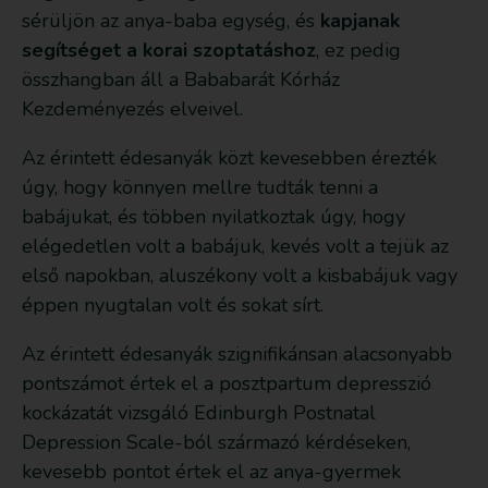
sérüljön az anya-baba egység, és
kapjanak
segítséget a korai szoptatáshoz
, ez pedig
összhangban áll a Bababarát Kórház
Kezdeményezés elveivel.
Az érintett édesanyák közt kevesebben érezték
úgy, hogy könnyen mellre tudták tenni a
babájukat, és többen nyilatkoztak úgy, hogy
elégedetlen volt a babájuk, kevés volt a tejük az
első napokban, aluszékony volt a kisbabájuk vagy
éppen nyugtalan volt és sokat sírt.
Az érintett édesanyák szignifikánsan alacsonyabb
pontszámot értek el a posztpartum depresszió
kockázatát vizsgáló Edinburgh Postnatal
Depression Scale-ból származó kérdéseken,
kevesebb pontot értek el az anya-gyermek