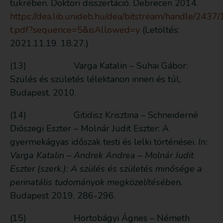
tükrében. Doktori disszertáció. Debrecen 2014.
https://dea.lib.unideb.hu/dea/bitstream/handle/24
t.pdf?sequence=5&isAllowed=y
(Letöltés:
2021.11.19. 18.27.)
(13) Varga Katalin – Suhai Gábor:
Szülés és születés lélektanon innen és túl,
Budapest, 2010.
(14) Gitidisz Krisztina – Schneiderné
Diószegi Eszter – Molnár Judit Eszter: A
gyermekágyas időszak testi és lelki történései.
In:
Varga Katalin – Andrek Andrea – Molnár Judit
Eszter (szerk.): A szülés és születés minősége a
perinatális tudományok megközelítésében.
Budapest 2019, 286-296.
(15) Hortobágyi Ágnes – Németh