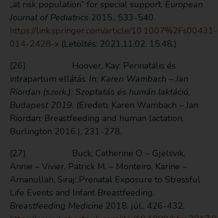
„at risk population” for special support.
European
Journal of Pediatrics
2015., 533-540.
https://link.springer.com/article/10.1007%2Fs00431-
014-2428-x
(Letöltés: 2021.11.02. 15.48.)
(26) Hoover, Kay: Perinatális és
intrapartum ellátás.
In: Karen Wambach – Jan
Riordan (szerk.): Szoptatás és humán laktáció,
Budapest 2019.
(Eredeti: Karen Wambach – Jan
Riordan: Breastfeeding and human lactation,
Burlington 2016.), 231-278.
(27) Buck, Catherine O. – Gjelsvik,
Annie – Vivier, Patrick M. – Monteiro, Karine –
Amanullah, Siraj: Prenatal Exposure to Stressful
Life Events and Infant Breastfeeding.
Breastfeeding Medicine
2018. júl., 426-432.