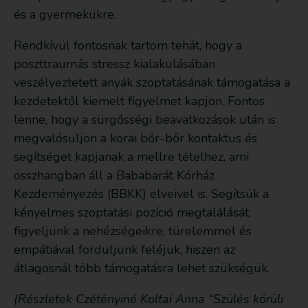
és a gyermekükre.
Rendkívül fontosnak tartom tehát, hogy a
poszttraumás stressz kialakulásában
veszélyeztetett anyák szoptatásának támogatása a
kezdetektől kiemelt figyelmet kapjon. Fontos
lenne, hogy a sürgősségi beavatkozások után is
megvalósuljon a korai bőr-bőr kontaktus és
segítséget kapjanak a mellre tételhez, ami
összhangban áll a Bababarát Kórház
Kezdeményezés (BBKK) elveivel is. Segítsük a
kényelmes szoptatási pozíció megtalálását,
figyeljünk a nehézségeikre, türelemmel és
empátiával forduljunk feléjük, hiszen az
átlagosnál több támogatásra lehet szükségük.
(Részletek Czétényiné Koltai Anna “Szülés körüli