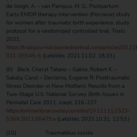
de Jongh, A. – van Pampus, M. G.: Postpartum
Early EMDR therapy Intervention (Percieve) study
for women after traumatic birth experience. study
protocol for a randomized controlled trial.
Trials
2021.
https://trialsjournal.biomedcentral.com/articles/10.
021-05545-6
(Letöltés: 2021.11.02. 18.33.)
(9) Beck, Cheryl Tatano – Gable, Robert K. –
Sakala, Carol – Declercq, Eugene R: Posttraumatic
Stress Disorder in New Mothers: Results from a
Two-Stage U.S. National Survey.
Birth-Issues in
Perinatal Care
2011. szept, 216-227.
https://onlinelibrary.wiley.com/doi/10.1111/j.1523-
536X.2011.00475.x
(Letöltés: 2021.10.31. 12.53.)
(10) Traumatikus szülés