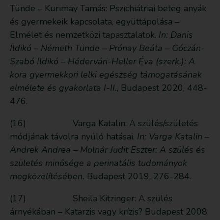
Tünde – Kurimay Tamás: Pszichiátriai beteg anyák
és gyermekeik kapcsolata, együttápolása –
Elmélet és nemzetközi tapasztalatok.
In: Danis
Ildikó – Németh Tünde – Prónay Beáta – Góczán-
Szabó Ildikó – Hédervári-Heller Éva (szerk.): A
kora gyermekkori lelki egészség támogatásának
elmélete és gyakorlata I-II.
, Budapest 2020, 448-
476.
(16) Varga Katalin: A szülés/születés
módjának távolra nyúló hatásai.
In: Varga Katalin –
Andrek Andrea – Molnár Judit Eszter: A szülés és
születés minősége a perinatális tudományok
megközelítésében.
Budapest 2019, 276-284.
(17) Sheila Kitzinger: A szülés
árnyékában – Katarzis vagy krízis? Budapest 2008.