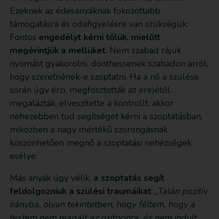
Ezeknek az édesanyáknak fokozottabb
támogatásra és odafigyelésre van szükségük.
Fontos
engedélyt kérni tőlük, mielőtt
megérintjük a mellüket
. Nem szabad rájuk
nyomást gyakorolni, dönthessenek szabadon arról,
hogy szeretnének-e szoptatni. Ha a nő a szülése
során úgy érzi, megfosztották az erejétől,
megalázták, elveszítette a kontrollt, akkor
nehezebben tud segítséget kérni a szoptatásban,
miközben a nagy mértékű szorongásnak
köszönhetően megnő a szoptatási nehézségek
esélye.
Más anyák úgy vélik,
a szoptatás segít
feldolgozniuk a szülési traumáikat
:
„Talán pozitív
irányba, olyan tekintetben, hogy féltem, hogy a
testem nem reagált az oxitocinra, és nem indult