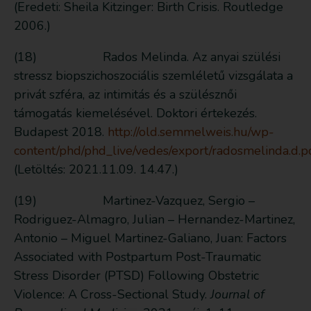
(Eredeti: Sheila Kitzinger: Birth Crisis. Routledge
2006.)
(18) Rados Melinda. Az anyai szülési
stressz biopszichoszociális szemléletű vizsgálata a
privát szféra, az intimitás és a szülésznői
támogatás kiemelésével. Doktori értekezés.
Budapest 2018.
http://old.semmelweis.hu/wp-
content/phd/phd_live/vedes/export/radosmelinda.d.p
(Letöltés: 2021.11.09. 14.47.)
(19) Martinez-Vazquez, Sergio –
Rodriguez-Almagro, Julian – Hernandez-Martinez,
Antonio – Miguel Martinez-Galiano, Juan: Factors
Associated with Postpartum Post-Traumatic
Stress Disorder (PTSD) Following Obstetric
Violence: A Cross-Sectional Study.
Journal of