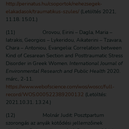
http://perinatus.hu/csoportok/nehezsegek-
elakadasok/traumatikus-szules/
(Letöltés 2021,
11.18. 15.01.)
(11) Orovou, Eirini – Dagla, Maria –
Iatrakis, Georgios – Lykeridou, Aikaterini – Tzavara,
Chara – Antoniou, Evangelia: Correlation between
Kind of Cesarean Section and Posttraumatic Stress
Disorder in Greek Women.
International Journal of
Environmental Research and Public Health
2020.
márc., 2-11.
https://www.webofscience.com/wos/woscc/full-
record/WOS:000522389200132
(Letöltés:
2021.10.31. 13.24.)
(12) Molnár Judit: Posztpartum
szorongás az anyák kötődési jellemzőinek