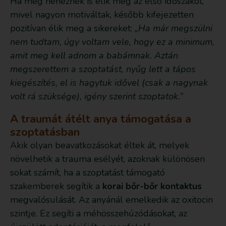
Ha még nehéznek is élik meg az első időszakot,
mivel nagyon motiváltak, később kifejezetten
pozitívan élik meg a sikereket:
„Ha már megszülni
nem tudtam, úgy voltam vele, hogy ez a minimum,
amit meg kell adnom a babámnak. Aztán
megszerettem a szoptatást, nyűg lett a tápos
kiegészítés, el is hagytuk idővel (csak a nagynak
volt rá szüksége), igény szerint szoptatok.”
A traumát átélt anya támogatása a
szoptatásban
Akik olyan beavatkozásokat éltek át, melyek
növelhetik a trauma esélyét, azoknak különösen
sokat számít, ha a szoptatást támogató
szakemberek segítik a
korai bőr-bőr kontaktus
megvalósulását. Az anyánál emelkedik az oxitocin
szintje. Ez segíti a méhösszehúzódásokat, az