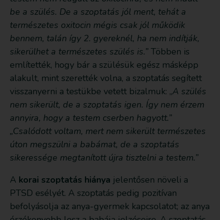
be a szülés. De a szoptatás jól ment, tehát a
természetes oxitocin mégis csak jól működik
bennem, talán így 2. gyereknél, ha nem indítják,
sikerülhet a természetes szülés is.”
Többen is
említették, hogy bár a szülésük egész másképp
alakult, mint szerették volna, a szoptatás segített
visszanyerni a testükbe vetett bizalmuk: „
A szülés
nem sikerült, de a szoptatás igen. Így nem érzem
annyira, hogy a testem cserben hagyott.”
„Csalódott voltam, mert nem sikerült természetes
úton megszülni a babámat, de a szoptatás
sikeressége megtanított újra tisztelni a testem.”
A
korai szoptatás hiánya
jelentősen növeli a
PTSD esélyét. A szoptatás pedig pozitívan
befolyásolja az anya-gyermek kapcsolatot; az anya
érzékenyebb lesz a babája jelzéseire. A szoptatás,