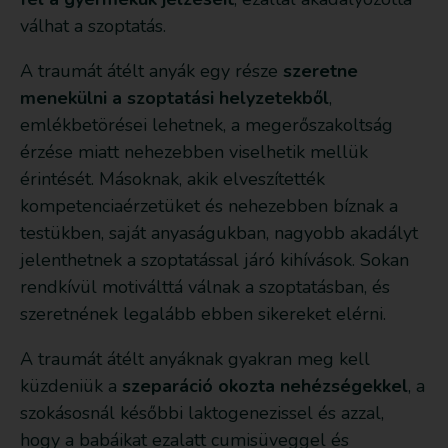
válhat a szoptatás.
A traumát átélt anyák egy része
szeretne
menekülni a szoptatási helyzetekből
,
emlékbetörései lehetnek, a megerőszakoltság
érzése miatt nehezebben viselhetik mellük
érintését. Másoknak, akik elveszítették
kompetenciaérzetüket és nehezebben bíznak a
testükben, saját anyaságukban, nagyobb akadályt
jelenthetnek a szoptatással járó kihívások. Sokan
rendkívül motiválttá válnak a szoptatásban, és
szeretnének legalább ebben sikereket elérni.
A traumát átélt anyáknak gyakran meg kell
küzdeniük a
szeparáció okozta nehézségekkel
, a
szokásosnál későbbi laktogenezissel és azzal,
hogy a babáikat ezalatt cumisüveggel és