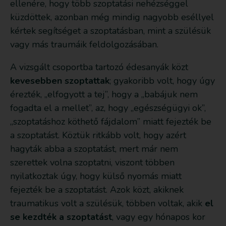
ellenére, hogy több szoptatási nehézséggel
küzdöttek, azonban még mindig nagyobb eséllyel
kértek segítséget a szoptatásban, mint a szülésük
vagy más traumáik feldolgozásában.
A vizsgált csoportba tartozó édesanyák közt
kevesebben szoptattak
; gyakoribb volt, hogy úgy
érezték, „elfogyott a tej”, hogy a „babájuk nem
fogadta el a mellet”, az, hogy „egészségügyi ok”,
„szoptatáshoz köthető fájdalom” miatt fejezték be
a szoptatást. Köztük ritkább volt, hogy azért
hagyták abba a szoptatást, mert már nem
szerettek volna szoptatni, viszont többen
nyilatkoztak úgy, hogy külső nyomás miatt
fejezték be a szoptatást. Azok közt, akiknek
traumatikus volt a szülésük, többen voltak, akik
el
se kezdték a szoptatást
, vagy egy hónapos kor