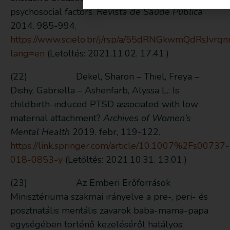
psychosocial factors.
Revista de Saúde Pública
2014. 985-994.
https://www.scielo.br/j/rsp/a/55dRNGkwmQdRsJvrqn
lang=en
(Letöltés: 2021.11.02. 17.41.)
(22) Dekel, Sharon – Thiel, Freya –
Dishy, Gabriella – Ashenfarb, Alyssa L.: Is
childbirth-induced PTSD associated with low
maternal attachment?
Archives of Women’s
Mental Health
2019. febr, 119-122.
https://link.springer.com/article/10.1007%2Fs00737-
018-0853-y
(Letöltés: 2021.10.31. 13.01.)
(23) Az Emberi Erőforrások
Minisztériuma szakmai irányelve a pre-, peri- és
posztnatális mentális zavarok baba-mama-papa
egységében történő kezeléséről hatályos: