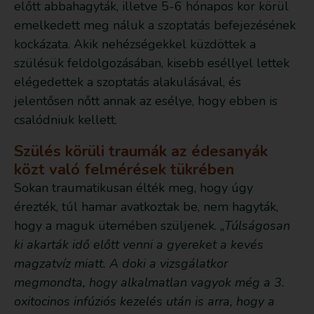
előtt abbahagyták, illetve 5-6 hónapos kor körül
emelkedett meg náluk a szoptatás befejezésének
kockázata. Akik nehézségekkel küzdöttek a
szülésük feldolgozásában, kisebb eséllyel lettek
elégedettek a szoptatás alakulásával, és
jelentősen nőtt annak az esélye, hogy ebben is
csalódniuk kellett.
Szülés körüli traumák az édesanyák
közt való felmérések tükrében
Sokan traumatikusan élték meg, hogy úgy
érezték, túl hamar avatkoztak be, nem hagyták,
hogy a maguk ütemében szüljenek.
„Túlságosan
ki akarták idő előtt venni a gyereket a kevés
magzatvíz miatt. A doki a vizsgálatkor
megmondta, hogy alkalmatlan vagyok még a 3.
oxitocinos infúziós kezelés után is arra, hogy a