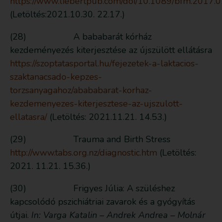
https://www.liebertpub.com/doi/10.1089/bfm.2017.
(Letöltés:2021.10.30. 22.17.)
(28) A bababarát kórház
kezdeményezés kiterjesztése az újszülött ellátásra
https://szoptatasportal.hu/fejezetek-a-laktacios-
szaktanacsado-kepzes-
torzsanyagahoz/abababarat-korhaz-
kezdemenyezes-kiterjesztese-az-ujszulott-
ellatasra/
(Letöltés: 2021.11.21. 14.53.)
(29) Trauma and Birth Stress
http://www.tabs.org.nz/diagnostic.htm
(Letöltés:
2021. 11.21. 15.36.)
(30) Frigyes Júlia: A szüléshez
kapcsolódó pszichiátriai zavarok és a gyógyítás
útjai.
In: Varga Katalin – Andrek Andrea – Molnár