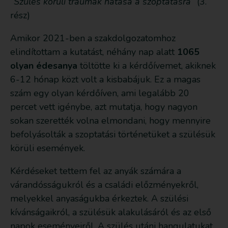
“Szülés körüli traumák hatása a szoptatásra”
(3.
rész)
Amikor 2021-ben a szakdolgozatomhoz
elindítottam a kutatást, néhány nap alatt
1065
olyan édesanya
töltötte ki a kérdőívemet, akiknek
6-12 hónap közt volt a kisbabájuk. Ez a magas
szám egy olyan kérdőíven, ami legalább 20
percet vett igénybe, azt mutatja, hogy nagyon
sokan szerették volna elmondani, hogy mennyire
befolyásolták a szoptatási történetüket a szülésük
körüli események.
Kérdéseket tettem fel az anyák számára a
várandósságukról és a családi előzményekről,
melyekkel anyaságukba érkeztek. A szülési
kívánságaikról, a szülésük alakulásáról és az első
napok eseményeiről. A szülés utáni hangulatukat,