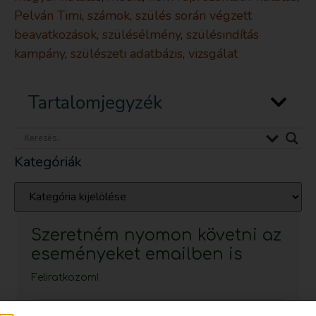
Pelván Timi
,
számok
,
szülés során végzett
beavatkozások
,
szülésélmény
,
szülésindítás
kampány
,
szülészeti adatbázis
,
vizsgálat
Tartalomjegyzék
Kategóriák
Szeretném nyomon követni az
eseményeket emailben is
Feliratkozom!