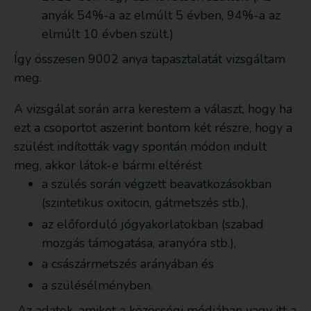
anyák 54%-a az elmúlt 5 évben, 94%-a az
elmúlt 10 évben szült.)
Így összesen 9002 anya tapasztalatát vizsgáltam
meg.
A vizsgálat során arra kerestem a választ, hogy ha
ezt a csoportot aszerint bontom két részre, hogy a
szülést indították vagy spontán módon indult
meg, akkor látok-e bármi eltérést
a szülés során végzett beavatkozásokban
(szintetikus oxitocin, gátmetszés stb.),
az előforduló jógyakorlatokban (szabad
mozgás támogatása, aranyóra stb.),
a császármetszés arányában és
a szülésélményben.
Az adatok, amiket a közösségi médiában vagy itt a