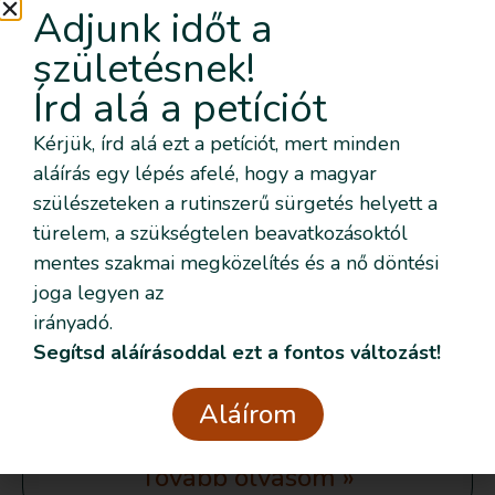
Adjunk időt a
születésnek!
Írd alá a petíciót
Szeretném nyomon követni az eseményeket emailben
is
Kérjük, írd alá ezt a petíciót, mert minden
Adatvédelmi
aláírás egy lépés afelé, hogy a magyar
Elolvastam és elfogadom az
nyilatkozatban
foglaltakat.
szülészeteken a rutinszerű sürgetés helyett a
türelem, a szükségtelen beavatkozásoktól
Csatlakozom
mentes szakmai megközelítés és a nő döntési
joga legyen az
irányadó.
Szülésindítás és a baba
Segítsd aláírásoddal ezt a fontos változást!
stresszválaszai – avagy mit
mutatnak a kutatások a vajúdás
Aláírom
és a szülés közbeni hatásokról
Tovább olvasom »