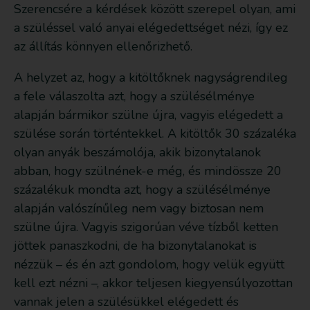
Szerencsére a kérdések között szerepel olyan, ami
a szüléssel való anyai elégedettséget nézi, így ez
az állítás könnyen ellenőrizhető.
A helyzet az, hogy a kitöltőknek nagyságrendileg
a fele válaszolta azt, hogy a szülésélménye
alapján bármikor szülne újra, vagyis elégedett a
szülése során történtekkel. A kitöltők 30 százaléka
olyan anyák beszámolója, akik bizonytalanok
abban, hogy szülnének-e még, és mindössze 20
százalékuk mondta azt, hogy a szülésélménye
alapján valószínűleg nem vagy biztosan nem
szülne újra. Vagyis szigorúan véve tízből ketten
jöttek panaszkodni, de ha bizonytalanokat is
nézzük – és én azt gondolom, hogy velük együtt
kell ezt nézni –, akkor teljesen kiegyensúlyozottan
vannak jelen a szülésükkel elégedett és