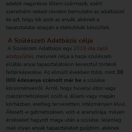
adatok nagyrésze tőlem származik, ezért
szeretném neked röviden bemutatni az adatbázist
és azt, hogy kik azok az anyák, akiknek a
tapasztalatai alapján a statisztikák készültek.
A Szülészeti Adatbázis célja
A Szülészeti Adatbázis egy
2019 óta zajló
adatgyűjtés
, melynek célja a hazai szülészeti
ellátás anyai tapasztalatokon keresztül történő
feltérképezése. Az elmúlt években több, mint
30
000 édesanya számolt már be
a szülése
körülményeiről. Arról, hogy hüvelyi úton vagy
császármetszéssel szült-e, állami vagy magán
kórházban, esetleg tervezetten, intézményen kívül.
Átesett-e gátmetszésen, volt-e aranyórája, milyen
érzéseket hagyott maga után a szülése. Jelenleg
csak olyan anyák tapasztalatait gyűjtöm, akiknek