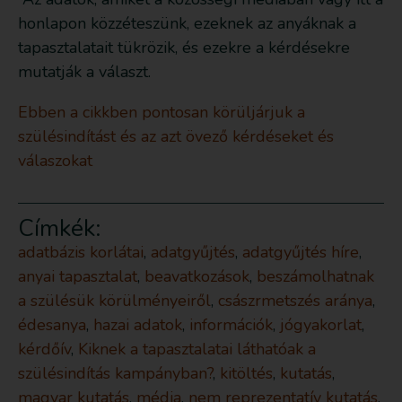
honlapon közzéteszünk, ezeknek az anyáknak a
tapasztalatait tükrözik, és ezekre a kérdésekre
mutatják a választ.
Ebben a cikkben pontosan körüljárjuk a
szülésindítást és az azt övező kérdéseket és
válaszokat
Címkék:
adatbázis korlátai
,
adatgyűjtés
,
adatgyűjtés híre
,
anyai tapasztalat
,
beavatkozások
,
beszámolhatnak
a szülésük körülményeiről
,
császrmetszés aránya
,
édesanya
,
hazai adatok
,
információk
,
jógyakorlat
,
kérdőív
,
Kiknek a tapasztalatai láthatóak a
szülésindítás kampányban?
,
kitöltés
,
kutatás
,
magyar kutatás
,
média
,
nem reprezentatív kutatás
,