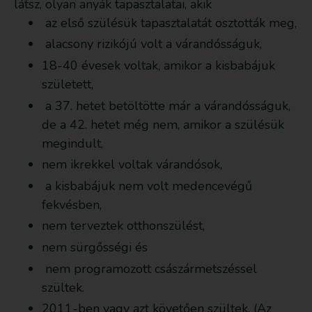
látsz, olyan anyák tapasztalatai, akik
az első szülésük tapasztalatát osztották meg,
alacsony rizikójú volt a várandósságuk,
18-40 évesek voltak, amikor a kisbabájuk
született,
a 37. hetet betöltötte már a várandósságuk,
de a 42. hetet még nem, amikor a szülésük
megindult,
nem ikrekkel voltak várandósok,
a kisbabájuk nem volt medencevégű
fekvésben,
nem terveztek otthonszülést,
nem sürgősségi és
nem programozott császármetszéssel
szültek.
2011-ben vagy azt követően szültek. (Az