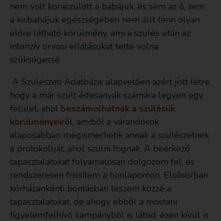
nem volt koraszülött a babájuk, és sem az ő, sem
a kisbabájuk egészségében nem állt fenn olyan
előre látható körülmény, ami a szülés után az
intenzív orvosi ellátásukat tette volna
szükségessé.
A Szülészeti Adatbázis alapvetően azért jött létre,
hogy a már szült édesanyák számára legyen egy
felület, ahol
beszámolhatnak a szülésük
körülményeiről
,
amiből a várandósok
alaposabban megismerhetik annak a szülészetnek
a protokollját, ahol szülni fognak. A beérkező
tapasztalatokat folyamatosan dolgozom fel, és
rendszeresen frissítem a honlapomon. Elsősorban
kórházankénti bontásban teszem közzé a
tapasztalatokat, de ahogy ebből a mostani
figyelemfelhívó kampányból is látod, ezen kívül is