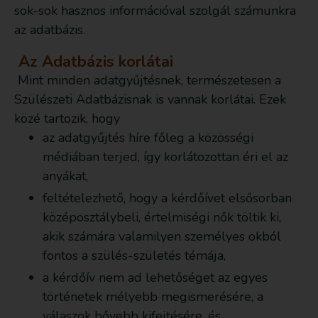
sok-sok hasznos információval szolgál számunkra
az adatbázis.
Az Adatbázis korlátai
Mint minden adatgyűjtésnek, természetesen a
Szülészeti Adatbázisnak is vannak korlátai. Ezek
közé tartozik, hogy
az adatgyűjtés híre főleg a közösségi
médiában terjed, így korlátozottan éri el az
anyákat,
feltételezhető, hogy a kérdőívet elsősorban
középosztálybeli, értelmiségi nők töltik ki,
akik számára valamilyen személyes okból
fontos a szülés-születés témája,
a kérdőív nem ad lehetőséget az egyes
történetek mélyebb megismerésére, a
válaszok bővebb kifejtésére, és