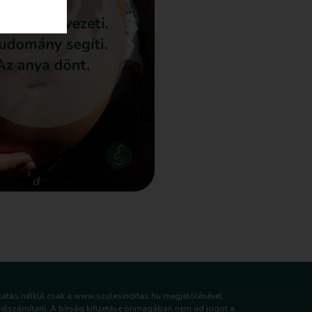
tatás nélkül csak a www.szulesinditas.hu megjelölésével.
 felszámítani. A bírság kifizetése önmagában nem ad jogot a