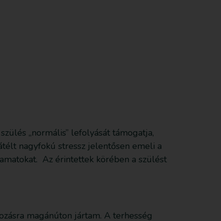
Feliratkozom
Anyagot küldök be
Támogatás
szülés „normális” lefolyását támogatja,
télt nagyfokú stressz jelentősen emeli a
yamatokat. Az érintettek körében a szülést
dozásra magánúton jártam. A terhesség