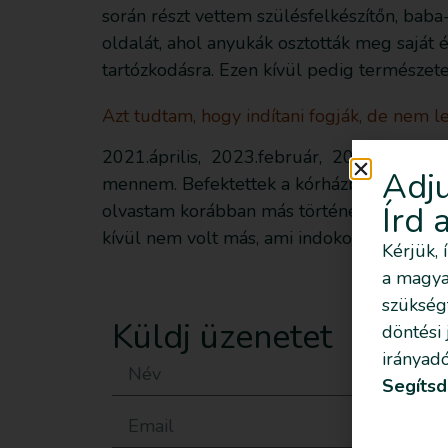
során részt vettem szülésfelkészítőn, bab
oldalát, ahol anyukák osztották meg saját é
tartózkodásra. Ezen kívül pedig természet
Azt tudtam, hogy indítani fogják, de nem l
2021.április, 2023.február, 2025.június A
Adju
mennem. Befektettek a kórházba, ahol indít
Írd 
olvastam korábban más történetében, hogy 
kívül nem volt más, ami indokolta […]
Kérjük, 
a magyar
szükség
Küldj üzenetet
döntési
irányadó
Segítsd