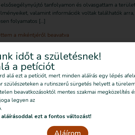
a-elsősegélynyújtó tanfolyamon és olvasgattam a terület
lményeiket, valamint információk voltak találhatók arra
esen folyamatos […]
ettem a mikéntjéről beavatva
z első szülésemnél otthonszülésre készültem, de termin
nk időt a születésnek!
ották. Úgy érzem, nem adtak választási lehetőséget. Eg
alá a petíciót
ilyet lehet. Szívem szerint vártam volna még, hogy el
írd alá ezt a petíciót, mert minden aláírás egy lépés afel
 szülészeteken a rutinszerű sürgetés helyett a türelem
telen beavatkozásoktól mentes szakmai megközelítés é
 joga legyen az
Szeretném nyomon
.
követni az eseményeket
 aláírásoddal ezt a fontos változást!
emailben is
Aláírom
Feliratkozom!