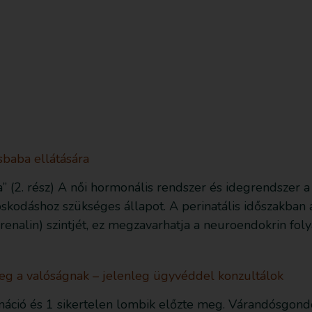
sd le az ingyenes útmutatót most!
Bejegyzések
sbaba ellátására
” (2. rész) A női hormonális rendszer és idegrendszer a 
skodáshoz szükséges állapot. A perinatális időszakban á
drenalin) szintjét, ez megzavarhatja a neuroendokrin fol
eg a valóságnak – jelenleg ügyvéddel konzultálok
ináció és 1 sikertelen lombik előzte meg. Várandósgon