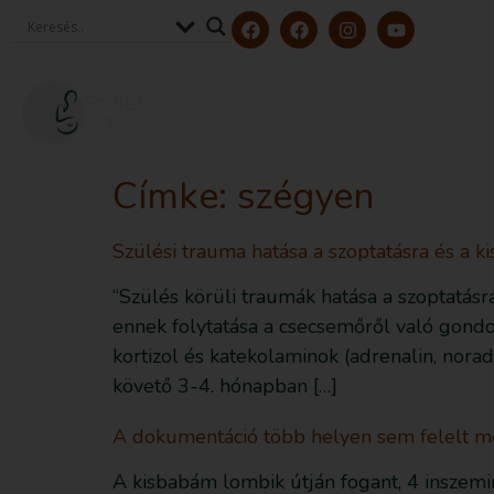
Szerzőink és szakértőink
Tölt
Címke:
szégyen
Szülési trauma hatása a szoptatásra és a ki
“Szülés körüli traumák hatása a szoptatásra
ennek folytatása a csecsemőről való gondo
kortizol és katekolaminok (adrenalin, nora
követő 3-4. hónapban […]
A dokumentáció több helyen sem felelt m
A kisbabám lombik útján fogant, 4 inszem