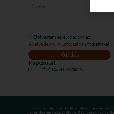
Elolvastam és elogadom az
Adatvédelmi nyilatkozatban
foglaltakat.
Küldés
Kapcsolat
info@szulesinditas.hu
A szulesinditas.hu weboldalon található információk és 
Amennyiben megjelölés nélkül kerül sor a tartalmak jogtala