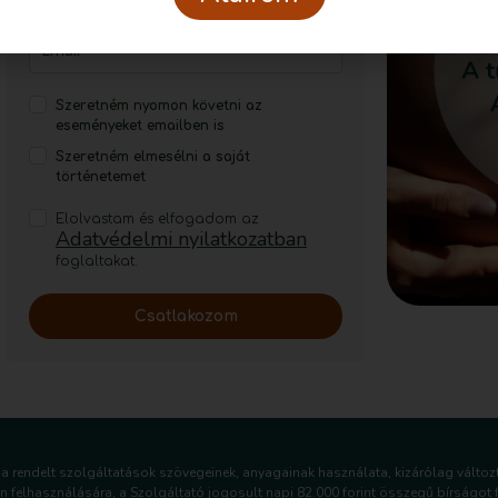
Szeretném nyomon követni az
eseményeket emailben is
Szeretném elmesélni a saját
történetemet
Elolvastam és elfogadom az
Adatvédelmi nyilatkozatban
foglaltakat.
Csatlakozom
a rendelt szolgáltatások szövegeinek, anyagainak használata, kizárólag változ
n felhasználására, a Szolgáltató jogosult napi 82.000 forint összegű bírságot