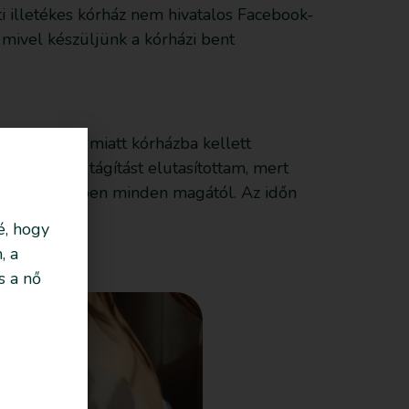
i illetékes kórház nem hivatalos Facebook-
, mivel készüljünk a kórházi bent
ustúllépés miatt kórházba kellett
y ballonos tágítást elutasítottam, mert
induljon szépen minden magától. Az időn
é, hogy
, a
s a nő