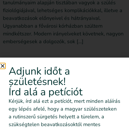
tanulmányaim alapján tisztában vagyok a szülés
fiziológiájával, lehetséges komplikációkkal, illetve a
beavatkozások előnyeivel és hátrányaival.
Ugyanabban a fővárosi kórházban szültem
mindkétszer. Modern irányelveket követnek, nagyon
emberségesek a dolgozók, sok […]
Küldj üzenetet
Adjunk időt a
születésnek!
Írd alá a petíciót
Kérjük, írd alá ezt a petíciót, mert minden aláírás
egy lépés afelé, hogy a magyar szülészeteken
a rutinszerű sürgetés helyett a türelem, a
szükségtelen beavatkozásoktól mentes