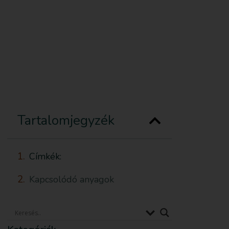
Feliratkozom
Anyagot küldök be
Támogatás
Tartalomjegyzék
Címkék:
Kapcsolódó anyagok