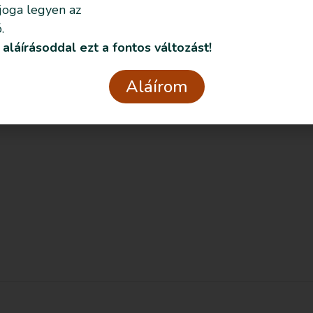
 joga legyen az
.
 aláírásoddal ezt a fontos változást!
Aláírom