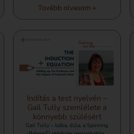
Tovább olvasom »
Indítás a test nyelvén –
Gail Tully szemlélete a
könnyebb szülésért
Gail Tully – bába, dúla, a Spinning
BabiesⒸ módszer megalkotója.