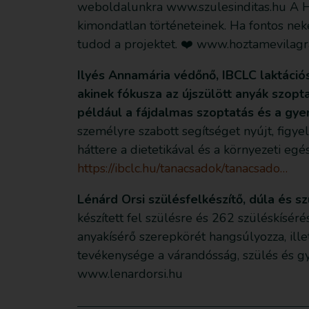
weboldalunkra www.szulesinditas.hu A Hoz
kimondatlan történeteinek. Ha fontos nek
tudod a projektet. ❤️ www.hozt
Ilyés Annamária védőnő, IBCLC laktációs
akinek fókusza az újszülött anyák szo
például a fájdalmas szoptatás és a gye
személyre szabott segítséget nyújt, figye
háttere a dietetikával és a környezeti eg
https://ibclc.hu/tanacsadok/tanacsado…
Lénárd Orsi szülésfelkészítő, dúla és 
készített fel szülésre és 262 szüléskíséré
anyakísérő szerepkörét hangsúlyozza, ille
tevékenysége a várandósság, szülés és g
www.lenardorsi.hu