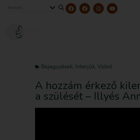
Szerzőink és szakértőink
Tölt
Bejegyzések
,
Interjúk
,
Videó
A hozzám érkező kile
a szülését – Illyés A