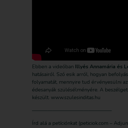
Ebben a videóban
Illyés Annamária és 
hatásairól. Szó esik arról, hogyan befoly
folyamatát, mennyire tud érvényesülni az
édesanyák szülésélményére. A beszélgeté
készült. www.szulesinditas.hu
———————————————–
Írd alá a petíciónkat (peticiok.com – Adjun