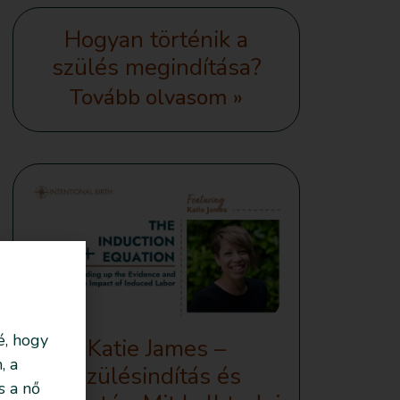
Hogyan történik a
szülés megindítása?
Tovább olvasom »
é, hogy
Katie James –
, a
Szülésindítás és
s a nő