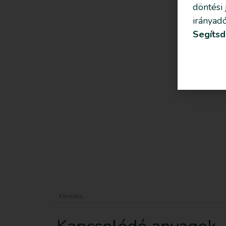
döntési
irányadó
Segítsd