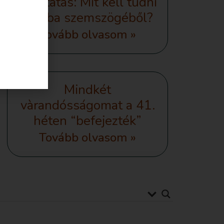
szoptatás: Mit kell tudni
a baba szemszögéből?
Tovább olvasom »
Mindkét
vàrandósságomat a 41.
héten “befejezték”
Tovább olvasom »