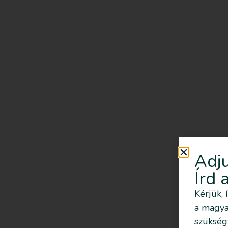
Adju
Írd 
Kérjük, 
a magyar
szükség