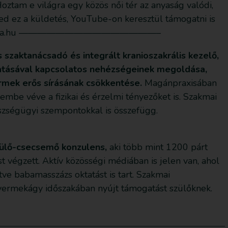
tam e világra egy közös női tér az anyaság valódi,
ed ez a küldetés, YouTube-on keresztül támogatni is
amevilagra.hu ———————————————–
 szaktanácsadó és integrált kranioszakrális kezelő,
ptatásával kapcsolatos nehézségeinek megoldása,
rmek erős sírásának csökkentése.
Magánpraxisában
lembe véve a fizikai és érzelmi tényezőket is. Szakmai
észségügyi szempontokkal is összefügg.
szülő-csecsemő konzulens,
aki több mint 1200 párt
st végzett. Aktív közösségi médiában is jelen van, ahol
tve babamasszázs oktatást is tart. Szakmai
yermekágy időszakában nyújt támogatást szülőknek.