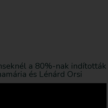
sd le az ingyenes útmutatót most!
Bejegyzések
nseknél a 80%-nak indították
nnamária és Lénárd Orsi