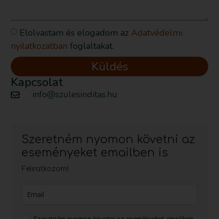
Elolvastam és elogadom az
Adatvédelmi
nyilatkozatban
foglaltakat.
Küldés
Kapcsolat
info@szulesinditas.hu
Szeretném nyomon követni az
eseményeket emailben is
Feliratkozom!
Szeretném nyomon követni az eseményeket emailben