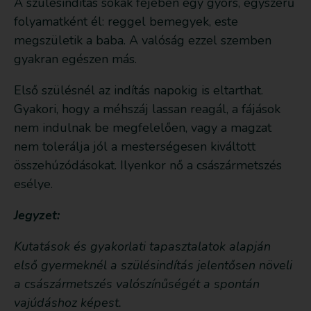
A szülésindítás sokak fejében egy gyors, egyszerű
folyamatként él: reggel bemegyek, este
megszületik a baba. A valóság ezzel szemben
gyakran egészen más.
Első szülésnél az indítás napokig is eltarthat.
Gyakori, hogy a méhszáj lassan reagál, a fájások
nem indulnak be megfelelően, vagy a magzat
nem tolerálja jól a mesterségesen kiváltott
összehúzódásokat. Ilyenkor nő a császármetszés
esélye.
Jegyzet:
Kutatások és gyakorlati tapasztalatok alapján
első gyermeknél a szülésindítás jelentősen növeli
a császármetszés valószínűségét a spontán
vajúdáshoz képest.