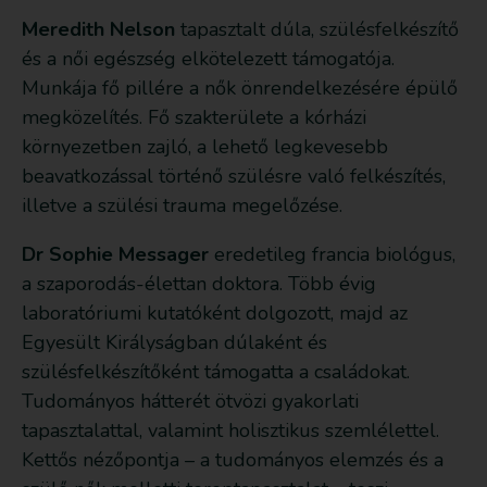
Meredith Nelson
tapasztalt dúla, szülésfelkészítő
és a női egészség elkötelezett támogatója.
Munkája fő pillére a nők önrendelkezésére épülő
megközelítés. Fő szakterülete a kórházi
környezetben zajló, a lehető legkevesebb
beavatkozással történő szülésre való felkészítés,
illetve a szülési trauma megelőzése.
Dr Sophie Messager
eredetileg francia biológus,
a szaporodás-élettan doktora. Több évig
laboratóriumi kutatóként dolgozott, majd az
Egyesült Királyságban dúlaként és
szülésfelkészítőként támogatta a családokat.
Tudományos hátterét ötvözi gyakorlati
tapasztalattal, valamint holisztikus szemlélettel.
Kettős nézőpontja – a tudományos elemzés és a