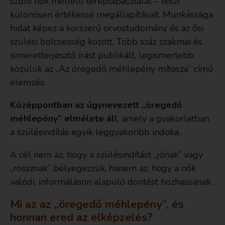
szülő nők melletti tereptapasztalat – teszi
különösen értékessé megállapításait. Munkássága
hidat képez a korszerű orvostudomány és az ősi
szülési bölcsesség között. Több száz szakmai és
ismeretterjesztő írást publikált, legismertebb
közülük az „Az öregedő méhlepény mítosza” című
elemzés.
Középpontban az úgynevezett „öregedő
méhlepény” elmélete áll
, amely a gyakorlatban
a szülésindítás egyik leggyakoribb indoka.
A cél nem az, hogy a szülésindítást „jónak” vagy
„rossznak” bélyegezzük, hanem az, hogy a nők
valódi, informáláson alapuló döntést hozhassanak.
Mi az az „öregedő méhlepény”, és
honnan ered az elképzelés?