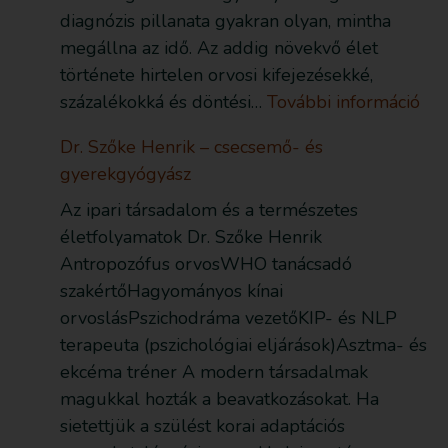
diagnózis pillanata gyakran olyan, mintha
megállna az idő. Az addig növekvő élet
története hirtelen orvosi kifejezésekké,
százalékokká és döntési…
További információ
Dr. Szőke Henrik – csecsemő- és
gyerekgyógyász
Az ipari társadalom és a természetes
életfolyamatok Dr. Szőke Henrik
Antropozófus orvosWHO tanácsadó
szakértőHagyományos kínai
orvoslásPszichodráma vezetőKIP- és NLP
terapeuta (pszichológiai eljárások)Asztma- és
ekcéma tréner A modern társadalmak
magukkal hozták a beavatkozásokat. Ha
sietettjük a szülést korai adaptációs