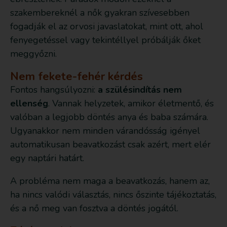
szakembereknél a nők gyakran szívesebben
fogadják el az orvosi javaslatokat, mint ott, ahol
fenyegetéssel vagy tekintéllyel próbálják őket
meggyőzni.
Nem fekete-fehér kérdés
Fontos hangsúlyozni:
a szülésindítás nem
ellenség
. Vannak helyzetek, amikor életmentő, és
valóban a legjobb döntés anya és baba számára.
Ugyanakkor nem minden várandósság igényel
automatikusan beavatkozást csak azért, mert elér
egy naptári határt.
A probléma nem maga a beavatkozás, hanem az,
ha nincs valódi választás, nincs őszinte tájékoztatás,
és a nő meg van fosztva a döntés jogától.