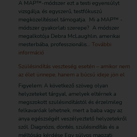
A MAP™-módszer ezt a testi egyensúlyt
vizsgálja, és egyszerű, testfókuszú
megközelítéssel támogatja. Mi a MAP™ -
módszer gyakorlati szerepe? A módszer
megalkotója Debra McLaughlin, amerikai
mesterbába, professzionális…
További
információ
Szülésindítás veszteség esetén – amikor nem
az élet ünnepe, hanem a búcsú ideje jön el
Figyelem: A következő szöveg olyan
helyzeteket tárgyal, amelyek eltérnek a
megszokott szülésindítástól és érzelmileg
felkavaróak lehetnek, mert a baba vagy az
anya egészségét veszélyeztető helyzetekről
szól. Diagnózis, döntés, szülésindítás és a
méltóság kérdése Egy súlyos magzati