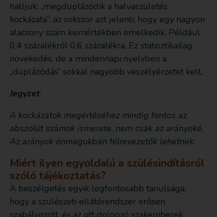
halljuk: „megduplázódik a halvaszületés
kockázata”, az sokszor azt jelenti, hogy egy nagyon
alacsony szám kismértékben emelkedik. Például
0,4 százalékról 0,6 százalékra. Ez statisztikailag
növekedés, de a mindennapi nyelvben a
„duplázódás” sokkal nagyobb veszélyérzetet kelt.
Jegyzet
:
A kockázatok megértéséhez mindig fontos az
abszolút számok ismerete, nem csak az arányoké.
Az arányok önmagukban félrevezetők lehetnek.
Miért ilyen egyoldalú a szülésindításról
szóló tájékoztatás?
A beszélgetés egyik legfontosabb tanulsága,
hogy a szülészeti ellátórendszer erősen
szabályozott, és az ott dolgozó szakemberek