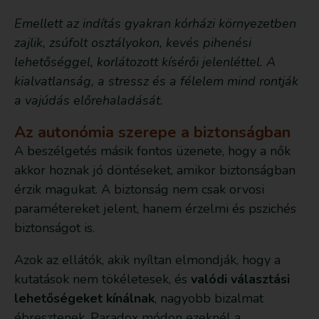
Emellett az indítás gyakran kórházi környezetben
zajlik, zsúfolt osztályokon, kevés pihenési
lehetőséggel, korlátozott kísérői jelenléttel. A
kialvatlanság, a stressz és a félelem mind rontják
a vajúdás előrehaladását.
Az autonómia szerepe a biztonságban
A beszélgetés másik fontos üzenete, hogy a nők
akkor hoznak jó döntéseket, amikor biztonságban
érzik magukat. A biztonság nem csak orvosi
paramétereket jelent, hanem érzelmi és pszichés
biztonságot is.
Azok az ellátók, akik nyíltan elmondják, hogy a
kutatások nem tökéletesek, és
valódi választási
lehetőségeket kínálnak
, nagyobb bizalmat
ébresztenek. Paradox módon ezeknél a