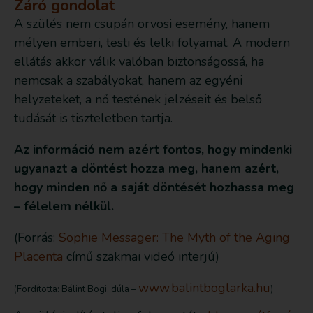
Záró gondolat
A szülés nem csupán orvosi esemény, hanem
mélyen emberi, testi és lelki folyamat. A modern
ellátás akkor válik valóban biztonságossá, ha
nemcsak a szabályokat, hanem az egyéni
helyzeteket, a nő testének jelzéseit és belső
tudását is tiszteletben tartja.
Az információ nem azért fontos, hogy mindenki
ugyanazt a döntést hozza meg, hanem azért,
hogy minden nő a saját döntését hozhassa meg
– félelem nélkül.
(Forrás:
Sophie Messager: The Myth of the Aging
Placenta
című szakmai videó interjú)
www.balintboglarka.hu
(Fordította: Bálint Bogi, dúla –
)