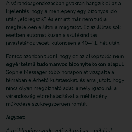
A várandósgondozásban gyakran hangzik el az a
kijelentés, hogy a méhlepény egy bizonyos idő
után „elöregszik”, és emiatt már nem tudja
megfelelően ellátni a magzatot. Ez az állítás sok
esetben automatikusan a szülésindítás
javaslatához vezet, különösen a 40–41. hét után.
Fontos azonban tudni, hogy ez az elképzelés
nem
egyértelmű tudományos bizonyítékokon alapul
.
Sophie Messager több hónapon át vizsgálta a
témában elérhető kutatásokat, és arra jutott, hogy
nincs olyan megbízható adat, amely igazolná: a
várandósság előrehaladtával a méhlepény
működése szükségszerűen romlik.
Jegyzet
:
A méhlepény szerkezeti változásai – például