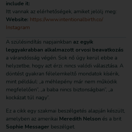
include it:
Itt vannak az elérhetőségek, amiket jelölj meg:
Website:
https://www.intentionalbirth.co/
Instagram
A szülésindítás napjainkban
az egyik
leggyakrabban alkalmazott orvosi beavatkozás
a várandósság végén. Sok nő úgy kerül ebbe a
helyzetbe, hogy azt érzi: nincs valódi választása. A
döntést gyakran félelemkeltő mondatok kísérik,
mint például: „a méhlepény már nem működik
megfelelően”, „a baba nincs biztonságban”, „a
kockázat túl nagy”.
Ez a cikk egy szakmai beszélgetés alapján készült,
amelyben az amerikai
Meredith Nelson
és a brit
Sophie Messager
beszélget.