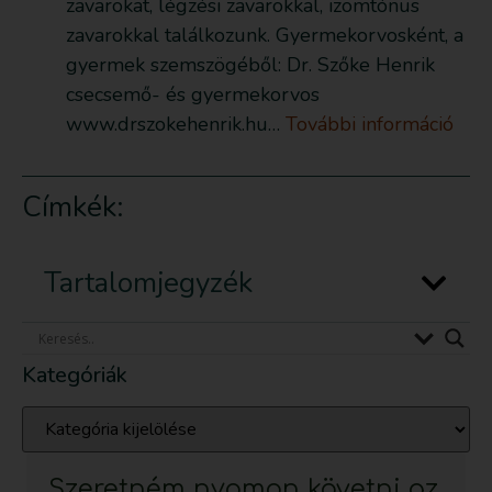
zavarokat, légzési zavarokkal, izomtónus
zavarokkal találkozunk. Gyermekorvosként, a
gyermek szemszögéből: Dr. Szőke Henrik
csecsemő- és gyermekorvos
www.drszokehenrik.hu…
További információ
Címkék:
Tartalomjegyzék
Kategóriák
Szeretném nyomon követni az