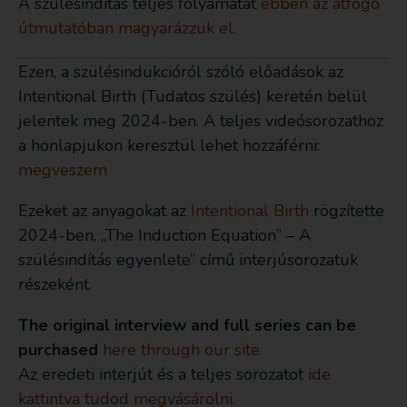
A szülésindítás teljes folyamatát
ebben az átfogó
útmutatóban magyarázzuk el.
Ezen, a szülésindukcióról szóló előadások az
Intentional Birth (Tudatos szülés) keretén belül
jelentek meg 2024-ben. A teljes videósorozathoz
a honlapjukon keresztül lehet hozzáférni:
megveszem
Ezeket az anyagokat az
Intentional Birth
rögzítette
2024-ben, „The Induction Equation” – A
szülésindítás egyenlete” című interjúsorozatuk
részeként.
The original interview and full series can be
purchased
here through our site.
Az eredeti interjút és a teljes sorozatot
ide
kattintva tudod megvásárolni.