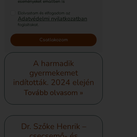
eseményeket emailben is
Elolvastam és elfogadom az
Adatvédelmi nyilatkozatban
foglaltakat.
Csatlakozom
A harmadik
gyermekemet
indították. 2024 elején
Tovább olvasom »
Dr. Szőke Henrik –
csecsemő- és