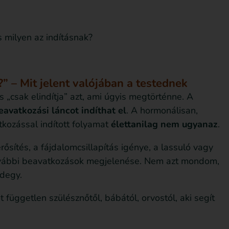
 milyen az indításnak?
?” – Mit jelent valójában a testednek
 „csak elindítja” azt, ami úgyis megtörténne. A
avatkozási láncot indíthat el
. A hormonálisan,
atkozással indított folyamat
élettanilag nem ugyanaz
.
rősítés, a fájdalomcsillapítás igénye, a lassuló vagy
ovábbi beavatkozások megjelenése. Nem azt mondom,
ndegy.
 független szülésznőtől, bábától, orvostól, aki segít