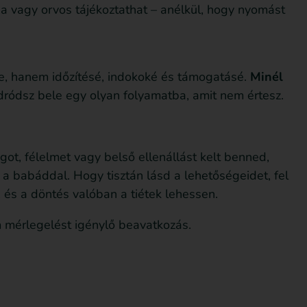
a vagy orvos tájékoztathat – anélkül, hogy nyomást
se, hanem időzítésé, indokoké és támogatásé.
Minél
dródsz bele egy olyan folyamatba, amit nem értesz.
ot, félelmet vagy belső ellenállást kelt benned,
 a babáddal. Hogy tisztán lásd a lehetőségeidet, fel
 és a döntés valóban a tiétek lehessen.
mérlegelést igénylő beavatkozás.