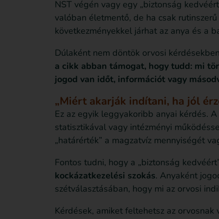
NST végén vagy egy „biztonság kedvéért”
valóban életmentő, de ha csak rutinszer
következményekkel járhat az anya és a b
Dúlaként nem döntök orvosi kérdésekben – 
a cikk abban támogat, hogy tudd: mi tö
jogod van időt, információt vagy másod
„Miért akarják indítani, ha jól é
Ez az egyik leggyakoribb anyai kérdés. A
statisztikával vagy intézményi működéssel
„határérték” a magzatvíz mennyiségét vag
Fontos tudni, hogy a „biztonság kedvéért”
kockázatkezelési szokás
. Anyaként jogo
szétválasztásában, hogy mi az orvosi indi
Kérdések, amiket feltehetsz az orvosnak 