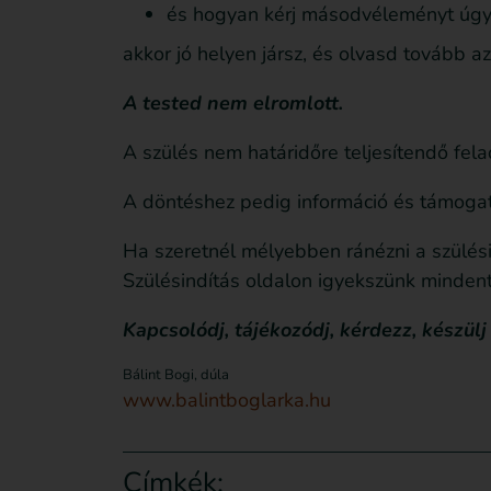
és hogyan kérj másodvéleményt úgy
akkor jó helyen jársz, és olvasd tovább a
A tested nem elromlott.
A szülés nem határidőre teljesítendő fela
A döntéshez pedig információ és támogat
Ha szeretnél mélyebben ránézni a szülésin
Szülésindítás oldalon igyekszünk minde
Kapcsolódj, tájékozódj, kérdezz, készülj
Bálint Bogi, dúla
www.balintboglarka.hu
Címkék: