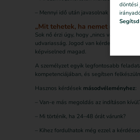
döntési
– Mennyi idő után javasolnak újabb beav
irányadó
Segítsd
„Mit tehetek, ha nemet mondanék
Sok nő érzi úgy, hogy „nincs választása”,
udvariasság. Jogod van kérdezni, időt kérn
képviselned magad.
A személyzet egyik legfontosabb feladata
kompetenciájában, és segítsen felkészüln
Hasznos kérdések
másodvéleményhez
:
– Van-e más megoldás az indításon kívül
– Mi történik, ha 24–48 órát várunk?
– Kihez fordulhatok még ezzel a kérdésse