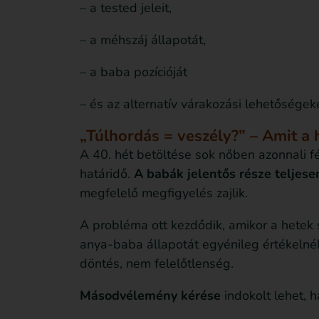
– a tested jeleit,
– a méhszáj állapotát,
– a baba pozícióját
– és az alternatív várakozási lehetőségeke
„Túlhordás = veszély?” – Amit a
A 40. hét betöltése sok nőben azonnali fé
határidő.
A babák jelentős része teljese
megfelelő megfigyelés zajlik.
A probléma ott kezdődik, amikor a hetek
anya-baba állapotát egyénileg értékelnék
döntés, nem felelőtlenség.
Másodvélemény kérése
indokolt lehet, 