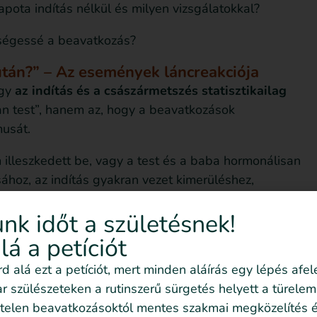
apota indítás nélkül és milyen vizsgálatokkal?
kségessé a beavatkozás?
 után?” – Az események láncreakciója
ogy
az indítás és a császármetszés statisztikailag
an test”, hanem az, hogy a beavatkozások
musát.
lleszkedett be, vagy a test és a baba hormonálisan
sához, az indítás gyakran vezet kimerüléshez,
nk időt a születésnek!
y felismerd, mikor van még tér támogatásra,
alá a petíciót
si beavatkozásra.
írd alá ezt a petíciót, mert minden aláírás egy lépés afel
ákérdezni:
 szülészeteken a rutinszerű sürgetés helyett a türelem
telen beavatkozásoktól mentes szakmai megközelítés é