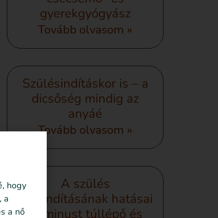
gyerekgyógyász
Tovább olvasom »
Szülésindításkor is – a
dicsőség mindig az
anyáé
Tovább olvasom »
A szülés
é, hogy
megindításának hatásai
, a
terminust túllépő és
s a nő