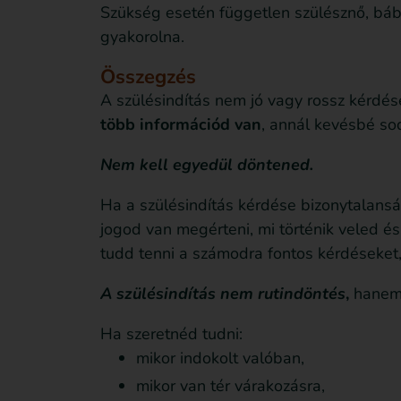
Szükség esetén független szülésznő, báb
gyakorolna.
Összegzés
A szülésindítás nem jó vagy rossz kérdé
több információd van
, annál kevésbé so
Nem kell egyedül döntened.
Ha a szülésindítás kérdése bizonytalanság
jogod van megérteni, mi történik veled és
tudd tenni a számodra fontos kérdéseket,
A szülésindítás nem rutindöntés
,
hanem 
Ha szeretnéd tudni:
mikor indokolt valóban,
mikor van tér várakozásra,