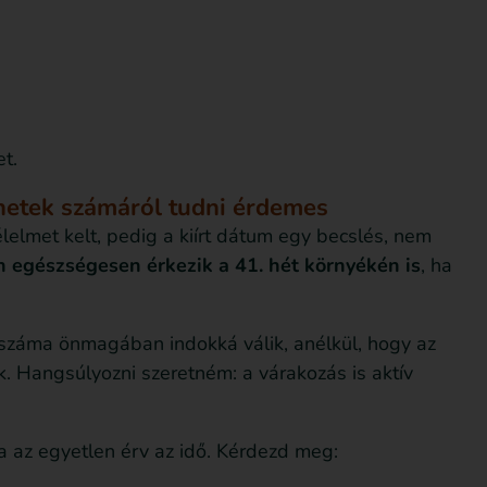
t.
 hetek számáról tudni érdemes
lelmet kelt, pedig a kiírt dátum egy becslés, nem
n egészségesen érkezik a 41. hét környékén is
, ha
 száma önmagában indokká válik, anélkül, hogy az
. Hangsúlyozni szeretném: a várakozás is aktív
ha az egyetlen érv az idő. Kérdezd meg: