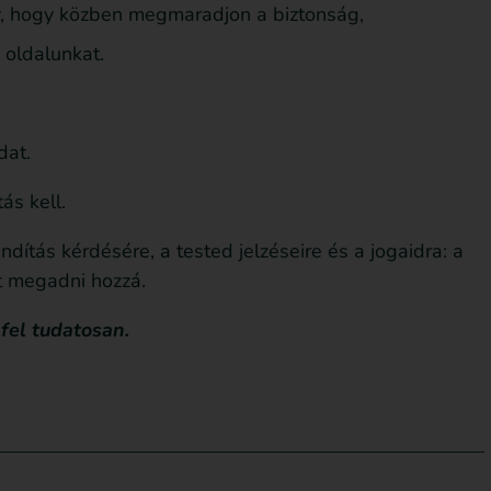
, hogy közben megmaradjon a biztonság,
z oldalunkat.
dat.
ás kell.
dítás kérdésére, a tested jelzéseire és a jogaidra: a
nt megadni hozzá.
 fel tudatosan.