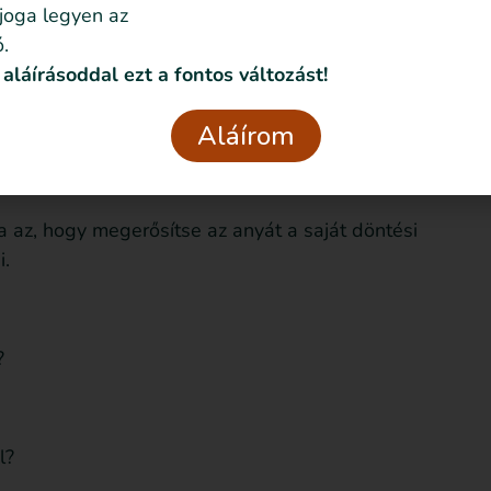
 joga legyen az
atkozást?
.
 aláírásoddal ezt a fontos változást!
?” – Jogok, kérdések, támogatás
 pedig
a tájékoztatáson alapuló beleegyezés jog
, nem
Aláírom
i, alternatívát kapni – és nem kell egyedül
 az, hogy megerősítse az anyát a saját döntési
i.
?
l?