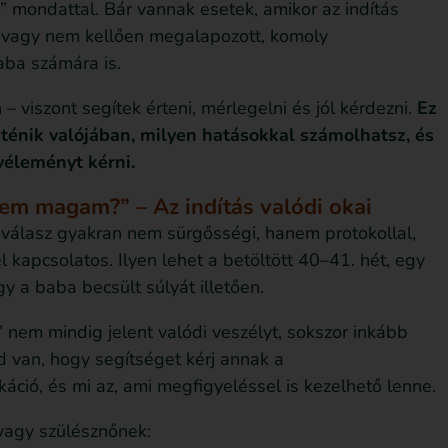
 mondattal. Bár vannak esetek, amikor az indítás
ű vagy nem kellően megalapozott, komoly
aba számára is.
viszont segítek érteni, mérlegelni és jól kérdezni.
Ez
rténik valójában, milyen hatásokkal számolhatsz, és
véleményt kérni.
rzem magam?” – Az indítás valódi okai
 válasz gyakran nem sürgősségi, hanem protokollal,
 kapcsolatos. Ilyen lehet a betöltött 40–41. hét, egy
y a baba becsült súlyát illetően.
 nem mindig jelent valódi veszélyt, sokszor inkább
d van, hogy segítséget kérj annak a
káció, és mi az, ami megfigyeléssel is kezelhető lenne.
vagy szülésznőnek: