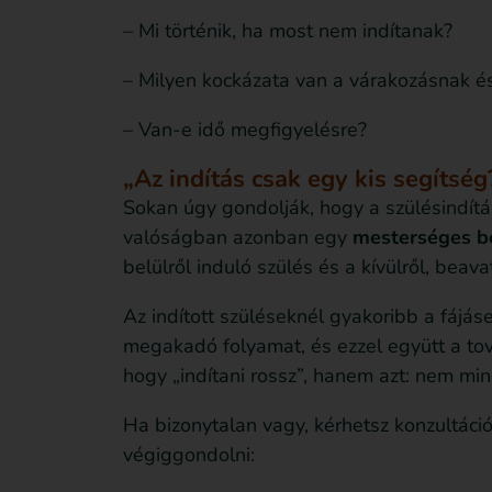
– Mi történik, ha most nem indítanak?
– Milyen kockázata van a várakozásnak és
– Van-e idő megfigyelésre?
„Az indítás csak egy kis segítség
Sokan úgy gondolják, hogy a szülésindítás
valóságban azonban egy
mesterséges be
belülről induló szülés és a kívülről, beav
Az indított szüléseknél gyakoribb a fájáse
megakadó folyamat, és ezzel együtt a t
hogy „indítani rossz”, hanem azt: nem mi
Ha bizonytalan vagy, kérhetsz konzultációt
végiggondolni: