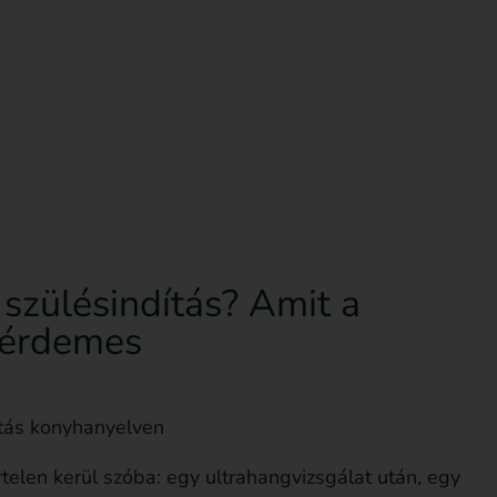
sd le az ingyenes útmutatót most!
Bejegyzések
 szülésindítás? Amit a
 érdemes
dítás konyhanyelven
telen kerül szóba: egy ultrahangvizsgálat után, egy