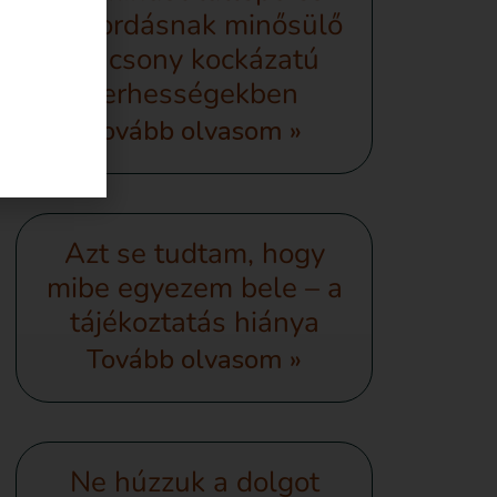
túlhordásnak minősülő
alacsony kockázatú
terhességekben
Tovább olvasom »
Azt se tudtam, hogy
mibe egyezem bele – a
tájékoztatás hiánya
Tovább olvasom »
Ne húzzuk a dolgot