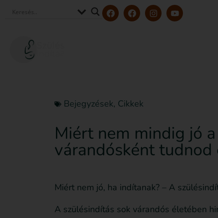
Szerzőink és szakértőink
Tölt
Bejegyzések
,
Cikkek
Miért nem mindig jó a
várandósként tudnod
Miért nem jó, ha indítanak? – A szülésin
A szülésindítás sok várandós életében hir