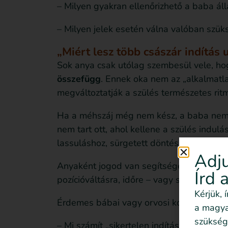
– Milyen gyakran ellenőrizhető a baba áll
– Milyen jelek esetén válna valóban szü
„Miért lesz több császár indítás
Sok anya csak utólag szembesül vele, h
összefügg
. Ennek oka nem az „alkalmatl
megváltoztatják a szülés természetes rit
Ha a méhszáj még nem kész, a baba nem i
nem tart ott, ahol kellene a szülés indulá
lassuláshoz, sürgetett döntésekhez.
Adju
Anyaként jogod van segítséget kérni, hog
Írd 
pozícióváltásra, időre – vagy sürgős orvo
Kérjük, 
Érdemes bábai vagy orvosi konzultáción r
a magyar
szükség
– Mi számít „sikertelen indításnak”?