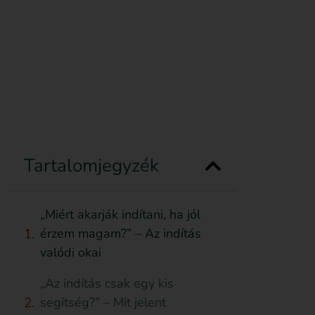
Feliratkozom
Anyagot küldök be
Támogatás
Tartalomjegyzék
„Miért akarják indítani, ha jól
érzem magam?” – Az indítás
valódi okai
„Az indítás csak egy kis
segítség?” – Mit jelent