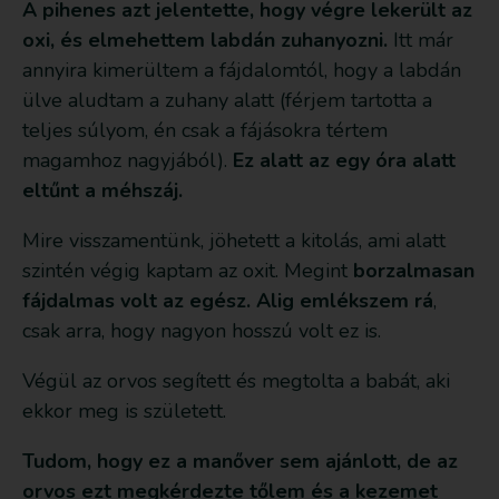
A pihenes azt jelentette, hogy végre lekerült az
oxi, és elmehettem labdán zuhanyozni.
Itt már
annyira kimerültem a fájdalomtól, hogy a labdán
ülve aludtam a zuhany alatt (férjem tartotta a
teljes súlyom, én csak a fájásokra tértem
magamhoz nagyjából).
Ez alatt az egy óra alatt
eltűnt a méhszáj.
Mire visszamentünk, jöhetett a kitolás, ami alatt
szintén végig kaptam az oxit. Megint
borzalmasan
fájdalmas volt az egész. Alig emlékszem rá
,
csak arra, hogy nagyon hosszú volt ez is.
Végül az orvos segített és megtolta a babát, aki
ekkor meg is született.
Tudom, hogy ez a manőver sem ajánlott, de az
orvos ezt megkérdezte tőlem és a kezemet