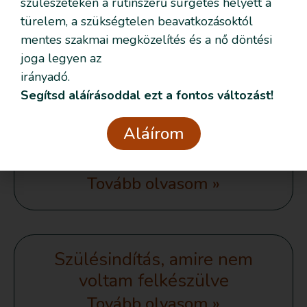
szülészeteken a rutinszerű sürgetés helyett a
biztonságos?
türelem, a szükségtelen beavatkozásoktól
mentes szakmai megközelítés és a nő döntési
Tovább olvasom »
joga legyen az
irányadó.
Segítsd aláírásoddal ezt a fontos változást!
Szülésindítás,
Aláírom
kiszolgáltatottság,
következmények
Tovább olvasom »
Szülésindítás, amire nem
voltam felkészülve
Tovább olvasom »