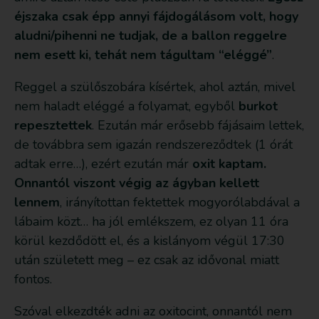
éjszaka csak épp annyi fájdogálásom volt, hogy
aludni/pihenni ne tudjak, de a ballon reggelre
nem esett ki, tehát nem tágultam “eléggé”
.
Reggel a szülőszobára kísértek, ahol aztán, mivel
nem haladt eléggé a folyamat, egyből
burkot
repesztettek
. Ezután már erősebb fájásaim lettek,
de továbbra sem igazán rendszereződtek (1 órát
adtak erre…), ezért ezután már
oxit kaptam.
Onnantól viszont végig az ágyban kellett
lennem
, irányítottan fektettek mogyorólabdával a
lábaim közt… ha jól emlékszem, ez olyan 11 óra
körül kezdődött el, és a kislányom végül 17:30
után született meg – ez csak az idővonal miatt
fontos.
Szóval elkezdték adni az oxitocint, onnantól nem