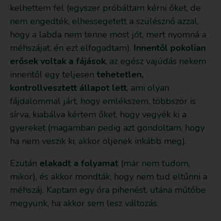
kelhettem fel (egyszer próbáltam kérni őket, de
nem engedték, elhessegetett a szülésznő azzal,
hogy a labda nem tenne most jót, mert nyomná a
méhszájat, én ezt elfogadtam).
Innentől pokolian
erősek voltak a fájások
, az egész vajúdás nekem
innentől egy teljesen
tehetetlen,
kontrollvesztett állapot lett
, ami olyan
fájdalommal járt, hogy emlékszem, többször is
sírva, kiabálva kértem őket, hogy vegyék ki a
gyereket (magamban pedig azt gondoltam, hogy
ha nem veszik ki, akkor öljenek inkább meg).
Ezután
elakadt a folyamat
(már nem tudom,
mikor), és akkor mondták, hogy nem tud eltűnni a
méhszáj. Kaptam egy óra pihenést, utána műtőbe
megyünk, ha akkor sem lesz változás.