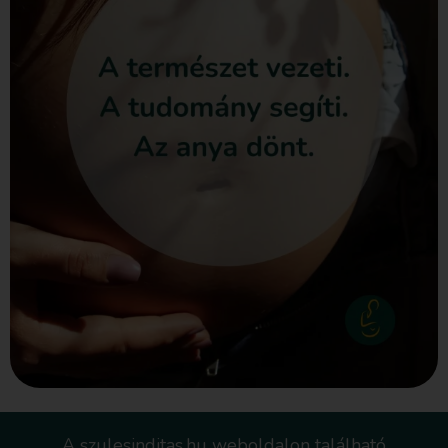
A szulesinditas.hu weboldalon található