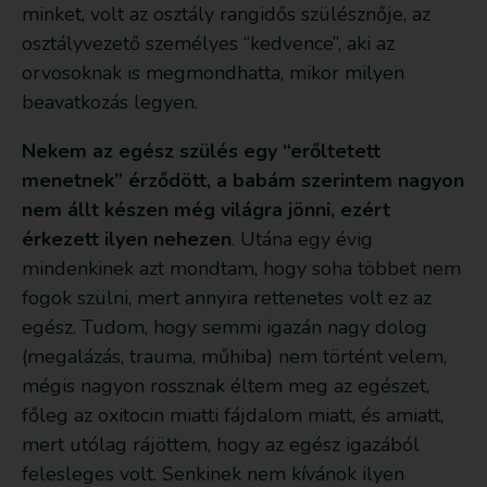
minket, volt az osztály rangidős szülésznője, az
osztályvezető személyes “kedvence”, aki az
orvosoknak is megmondhatta, mikor milyen
beavatkozás legyen.
Nekem az egész szülés egy “erőltetett
menetnek” érződött, a babám szerintem nagyon
nem állt készen még világra jönni, ezért
érkezett ilyen nehezen
. Utána egy évig
mindenkinek azt mondtam, hogy soha többet nem
fogok szülni, mert annyira rettenetes volt ez az
egész. Tudom, hogy semmi igazán nagy dolog
(megalázás, trauma, műhiba) nem történt velem,
mégis nagyon rossznak éltem meg az egészet,
főleg az oxitocin miatti fájdalom miatt, és amiatt,
mert utólag rájöttem, hogy az egész igazából
felesleges volt. Senkinek nem kívánok ilyen