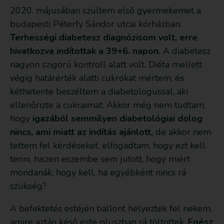
2020. májusában szültem első gyermekemet a
budapesti Péterfy Sándor utcai kórházban.
Terhességi diabetesz diagnózisom volt, erre
hivatkozva indítottak a 39+6. napon.
A diabetesz
nagyon szigorú kontroll alatt volt. Diéta mellett
végig határérték alatti cukrokat mértem, és
kéthetente beszéltem a diabetologussal, aki
ellenőrizte a cukraimat. Akkor még nem tudtam,
hogy
igazából semmilyen diabetológiai dolog
nincs, ami miatt az indítás ajánlott,
de akkor nem
tettem fel kérdéseket, elfogadtam, hogy ezt kell
tenni, hiszen eszembe sem jutott, hogy miért
mondanák, hogy kell, ha egyébként nincs rá
szükség?
A befektetés estéjén ballont helyeztek fel nekem,
amire aztán késő este pluszban rá töltöttek.
Egész