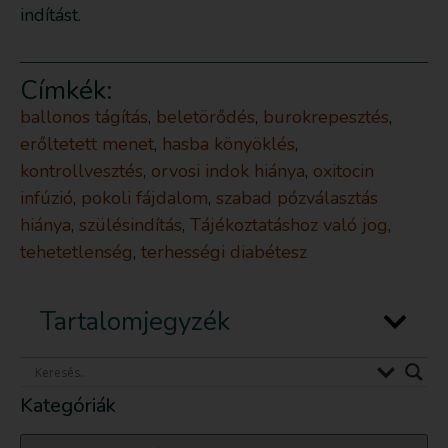
indítást.
Címkék:
ballonos tágítás
,
beletörődés
,
burokrepesztés
,
erőltetett menet
,
hasba könyöklés
,
kontrollvesztés
,
orvosi indok hiánya
,
oxitocin
infúzió
,
pokoli fájdalom
,
szabad pózválasztás
hiánya
,
szülésindítás
,
Tájékoztatáshoz való jog
,
tehetetlenség
,
terhességi diabétesz
Tartalomjegyzék
Kategóriák