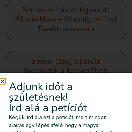
Szülésindítás az Egyesült
Államokban – WashigtonPost
Tovább olvasom »
Ha nem (úgy) sikerült –
Javaslatok a kedvezőtlen
szülésélmény feldolgozására
Adjunk időt a
Tovább olvasom »
születésnek!
Írd alá a petíciót
Kérjük, írd alá ezt a petíciót, mert minden
Tévhitek a szülésindításról –
aláírás egy lépés afelé, hogy a magyar
valóban mindenkinél