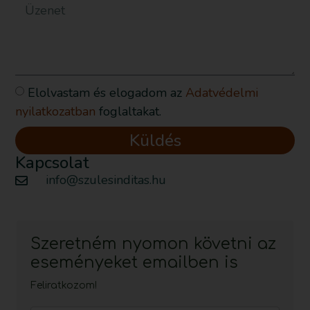
Elolvastam és elogadom az
Adatvédelmi
nyilatkozatban
foglaltakat.
Küldés
Kapcsolat
info@szulesinditas.hu
Szeretném nyomon követni az
eseményeket emailben is
Feliratkozom!