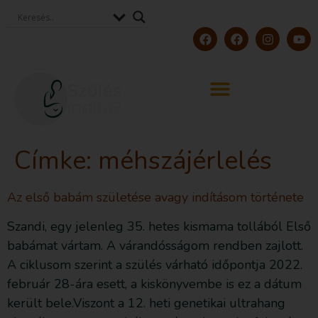
Címke:
méhszájérlelés
Az első babám születése avagy indításom története
Szandi, egy jelenleg 35. hetes kismama tollából Első
babámat vártam. A várandósságom rendben zajlott.
A ciklusom szerint a szülés várható időpontja 2022.
február 28-ára esett, a kiskönyvembe is ez a dátum
került bele.Viszont a 12. heti genetikai ultrahang