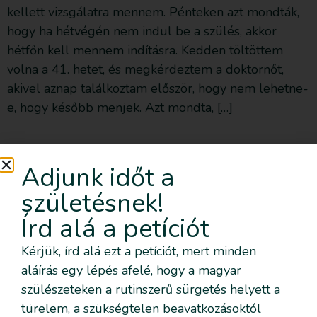
kellett vizsgálatra mennem. Pénteken azt mondták,
hogy ha hétvégén nem indul be a szülés, akkor
hétfőn kell mennem indításra. Kedden töltöttem
volna a 41. hetet, és megkérdeztem a doktornőt,
akivel aznap találkoztam először, hogy nem lehetne-
e, hogy később menjek. Azt mondta, […]
Küldj üzenetet
Adjunk időt a
születésnek!
Írd alá a petíciót
Kérjük, írd alá ezt a petíciót, mert minden
aláírás egy lépés afelé, hogy a magyar
szülészeteken a rutinszerű sürgetés helyett a
türelem, a szükségtelen beavatkozásoktól