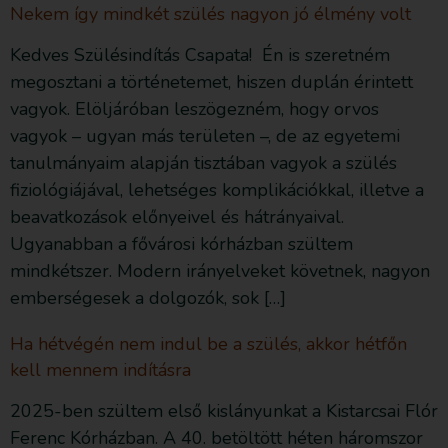
Nekem így mindkét szülés nagyon jó élmény volt
Kedves Szülésindítás Csapata! Én is szeretném
megosztani a történetemet, hiszen duplán érintett
vagyok. Elöljáróban leszögezném, hogy orvos
vagyok – ugyan más területen –, de az egyetemi
tanulmányaim alapján tisztában vagyok a szülés
fiziológiájával, lehetséges komplikációkkal, illetve a
beavatkozások előnyeivel és hátrányaival.
Ugyanabban a fővárosi kórházban szültem
mindkétszer. Modern irányelveket követnek, nagyon
emberségesek a dolgozók, sok […]
Ha hétvégén nem indul be a szülés, akkor hétfőn
kell mennem indításra
2025-ben szültem első kislányunkat a Kistarcsai Flór
Ferenc Kórházban. A 40. betöltött héten háromszor