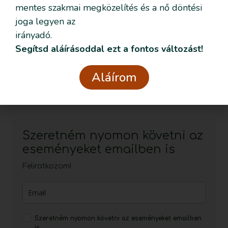
mentes szakmai megközelítés és a nő döntési
joga legyen az
Elolvastam és elogadom az
Adatvédelmi
irányadó.
nyilatkozatban
foglaltakat.
Segítsd aláírásoddal ezt a fontos változást!
Küldés
Kapcsolat
Aláírom
info@szulesinditas.hu
Szeretném nyomon követni az
eseményeket emailben is
Feliratkozom!
Szeretném nyomon követni az eseményeket emailben
is