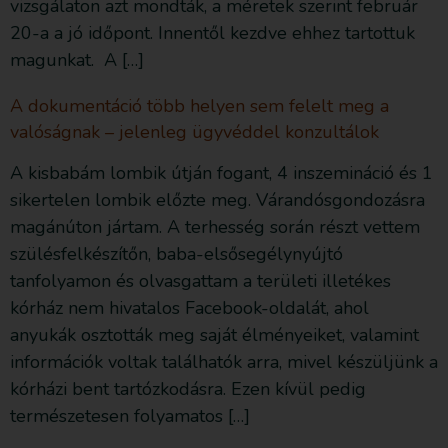
vizsgálaton azt mondták, a méretek szerint február
20-a a jó időpont. Innentől kezdve ehhez tartottuk
magunkat. A […]
A dokumentáció több helyen sem felelt meg a
valóságnak – jelenleg ügyvéddel konzultálok
A kisbabám lombik útján fogant, 4 inszemináció és 1
sikertelen lombik előzte meg. Várandósgondozásra
magánúton jártam. A terhesség során részt vettem
szülésfelkészítőn, baba-elsősegélynyújtó
tanfolyamon és olvasgattam a területi illetékes
kórház nem hivatalos Facebook-oldalát, ahol
anyukák osztották meg saját élményeiket, valamint
információk voltak találhatók arra, mivel készüljünk a
kórházi bent tartózkodásra. Ezen kívül pedig
természetesen folyamatos […]