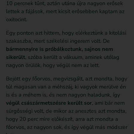
10 percnek tűnt, aztán utána újra nagyon erősek
lettek a fájások, mert kicsit erősebben kaptam az
oxitocint.
Egy ponton azt hittem, hogy elérkeztünk a kitolási
szakaszba, mert székelési ingerem volt. De
bármennyire is próbálkoztunk, sajnos nem
sikerült
, szóba került a vákuum, aminek utólag
nagyon örülök, hogy végül nem az lett.
Bejött egy főorvos, megvizsgált, azt mondta, hogy
túl magasan van a méhszáj, ki vagyok merülve én
is és a méhem is, és nem nagyon haladunk, így
végül császármetszésre került sor
, ami bár nem
sürgősségi volt, de mikor az anesztes azt mondta,
hogy 20 perc mire előkészít, arra azt mondta a
főorvos, az nagyon sok, és így végül más módszer