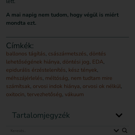
lett.
A mai napig nem tudom, hogy végül is miért
mondta ezt.
Címkék:
ballonos tágítás
,
császármetszés
,
döntés
lehetőségének hiánya
,
döntési jog
,
EDA
,
epidurális érzéstelenítés
,
kész tények
,
méhszájérlelés
,
méltóság
,
nem tudtam mire
számítsak
,
orvosi indok hiánya
,
orvosi ok nélkül
,
oxitocin
,
tervezhetőség
,
vákuum
Tartalomjegyzék