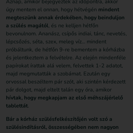
Aznap, amikor bejegyeztek az időpontra, akkor
úgy mentem el onnan, hogy hétvégén
mindent
megteszünk annak érdekében, hogy beinduljon
a szülés magától
, és ne kelljen hétfőn
bevonulnom. Ananász, csípős indiai, tánc, nevetés,
lépcsőzés, séta, szex, meleg víz… mindent
próbáltunk, de hétfőn 9-re bementem a kórházba
és jelentkeztem a felvételre. Az elején mindenféle
papírokat írattak alá velem, felvettek 1-2 adatot,
majd megmutatták a szobámat. Ezután egy
orvossal beszéltem pár szót, aki szintén kérdezett
pár dolgot, majd eltelt talán egy óra, amikor
hívtak, hogy megkapjam az első méhszájérlelő
tablettát
.
Bár a kórház szülésfelkészítőjén volt szó a
szülésindításról, összességében nem nagyon