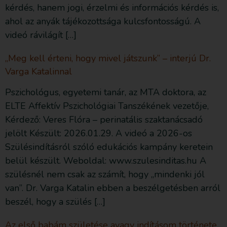
kérdés, hanem jogi, érzelmi és információs kérdés is,
ahol az anyák tájékozottsága kulcsfontosságú. A
videó rávilágít […]
„Meg kell érteni, hogy mivel játszunk” – interjú Dr.
Varga Katalinnal
Pszichológus, egyetemi tanár, az MTA doktora, az
ELTE Affektív Pszichológiai Tanszékének vezetője,
Kérdező: Veres Flóra – perinatális szaktanácsadó
jelölt Készült: 2026.01.29. A videó a 2026-os
Szülésindításról szóló edukációs kampány keretein
belül készült. Weboldal: www.szulesinditas.hu A
szülésnél nem csak az számít, hogy „mindenki jól
van”. Dr. Varga Katalin ebben a beszélgetésben arról
beszél, hogy a szülés […]
Az első babám születése avagy indításom története