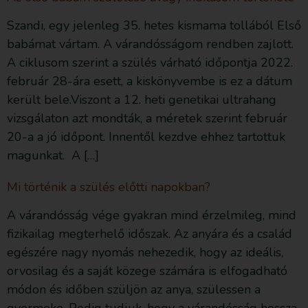
Szandi, egy jelenleg 35. hetes kismama tollából Első
babámat vártam. A várandósságom rendben zajlott.
A ciklusom szerint a szülés várható időpontja 2022.
február 28-ára esett, a kiskönyvembe is ez a dátum
került bele.Viszont a 12. heti genetikai ultrahang
vizsgálaton azt mondták, a méretek szerint február
20-a a jó időpont. Innentől kezdve ehhez tartottuk
magunkat. A […]
Mi történik a szülés előtti napokban?
A várandósság vége gyakran mind érzelmileg, mind
fizikailag megterhelő időszak. Az anyára és a család
egészére nagy nyomás nehezedik, hogy az ideális,
orvosilag és a saját közege számára is elfogadható
módon és időben szüljön az anya, szülessen a