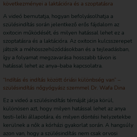
következményei a laktációra és a szoptatásra
A videó bemutatja, hogyan befolyásolhatja a
szülésindítás során jelentkező erős fájdalom az
oxitocin működését, és milyen hatással lehet ez a
szoptatásra és a laktációra. Az oxitocin kulcsszerepet
játszik a méhösszehúzódásokban és a tejleadásban,
így a folyamat megzavarása hosszabb távon is
hatással lehet az anya–baba kapcsolatra.
“Indítás és indítás között óriási különbség van” –
szülésindítás nőgyógyász szemmel Dr. Wafa Dina
Ez a videó a szülésindítás témáját járja körül,
különösen azt, hogy milyen hatással lehet az anya
testi-lelki állapotára, és milyen döntési helyzetekbe
kerülnek a nők a kórházi gyakorlat során. A hangsúly
azon van, hogy a szülésindítás nem csak orvosi