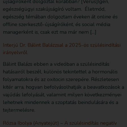
újságíróként dolgoztál korábban? [Verus]Igen,
egészségügyi szakújságíró voltam. Életmód,
egészség témában dolgoztam éveken át online és
offline szerkesztő-újságíróként, és social média
managerként is, csak ezt ma már nem […]
Interjú Dr. Bálint Balázzsal a 2025-ös szülésindítási
irányelvről
Bálint Balázs ebben a videóban a szülésindítás
hatásairól beszél, különös tekintettel a hormonális
folyamatokra és az oxitocin szerepére. Részletesen
kitér arra, hogyan befolyásolhatják a beavatkozások a
vajúdás lefolyását, valamint milyen következményei
lehetnek mindennek a szoptatás beindulására és a
tejtermelésre.
Rózsa Ibolya (Anyatejút) – A szülésindítás negatív