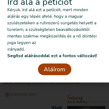
Írd alá a petíciót
Szülésindításra készülök, mit tehetek a szoptatásért?
Kérjük, írd alá ezt a petíciót, mert minden
Már tudod, hogy szülésindításra kell készülnöd, és
aláírás egy lépés afelé, hogy a magyar
szeretnéd szoptatni a kisbabád? Milyen akadályokkal
szülészeteken a rutinszerű sürgetés helyett a
kell szembenéznetek? És mit tehetsz, hogy a
türelem, a szükségtelen beavatkozásoktól
legjobb esélyekkel induljatok? Aranyóra
mentes szakmai megközelítés és a nő döntési
jelentősége Az aranyóra, a korai bőr-bőr kontaktus
joga legyen az
és a szoptatás korai megkezdése kiemelt
irányadó.
jelentőségű a későbbi szoptatás szempontjából. A
Segítsd aláírásoddal ezt a fontos változást!
háborítatlanul megszületett kisbaba felkúszik az
édesanyja hasáról a mellkasára, megkeresi a mellet
Aláírom
[…]
Sarah Buckley: Oxitocin és szülésindítás