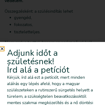
védelem.
Összegzésként: a szülésindítás lehet
gyengéd,
fokozatos,
tiszteletteljes.
Nem csak a testtel, hanem az egész nővel kell
együtt dolgozni.
Adjunk időt a
születésnek!
Ahogy Christine mondja: „A test nem gép. Ha
biztonságban érzi magát, megnyílik.”
Írd alá a petíciót
(Forrás: Christine Taylor: Non-pharmacological
Kérjük, írd alá ezt a petíciót, mert minden
Induction című szakmai videója)
aláírás egy lépés afelé, hogy a magyar
szülészeteken a rutinszerű sürgetés helyett a
Ezen, a szülésindukcióról szóló előadások az
türelem, a szükségtelen beavatkozásoktól
Intentional Birth (Tudatos szülés) keretén belül
mentes szakmai megközelítés és a nő döntési