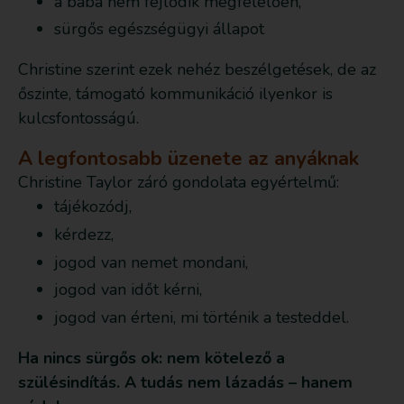
a baba nem fejlődik megfelelően,
sürgős egészségügyi állapot
Christine szerint ezek nehéz beszélgetések, de az
őszinte, támogató kommunikáció ilyenkor is
kulcsfontosságú.
A legfontosabb üzenete az anyáknak
Christine Taylor záró gondolata egyértelmű:
tájékozódj,
kérdezz,
jogod van nemet mondani,
jogod van időt kérni,
jogod van érteni, mi történik a testeddel.
Ha nincs sürgős ok: nem kötelező a
szülésindítás. A tudás nem lázadás – hanem