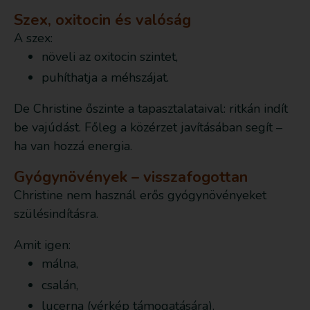
Szex, oxitocin és valóság
A szex:
növeli az oxitocin szintet,
puhíthatja a méhszájat.
De Christine őszinte a tapasztalataival: ritkán indít
be vajúdást. Főleg a közérzet javításában segít –
ha van hozzá energia.
Gyógynövények – visszafogottan
Christine nem használ erős gyógynövényeket
szülésindításra.
Amit igen:
málna,
csalán,
lucerna (vérkép támogatására).