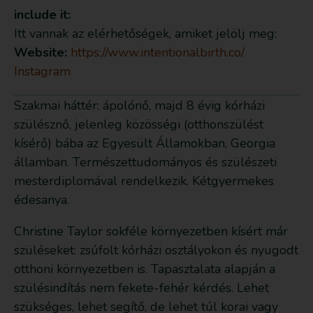
include it:
Itt vannak az elérhetőségek, amiket jelölj meg:
Website:
https://www.intentionalbirth.co/
Instagram
Szakmai háttér: ápolónő, majd 8 évig kórházi
szülésznő, jelenleg közösségi (otthonszülést
kísérő) bába az Egyesült Államokban, Georgia
államban. Természettudományos és szülészeti
mesterdiplomával rendelkezik. Kétgyermekes
édesanya.
Christine Taylor sokféle környezetben kísért már
szüléseket: zsúfolt kórházi osztályokon és nyugodt
otthoni környezetben is. Tapasztalata alapján a
szülésindítás nem fekete-fehér kérdés. Lehet
szükséges, lehet segítő, de lehet túl korai vagy