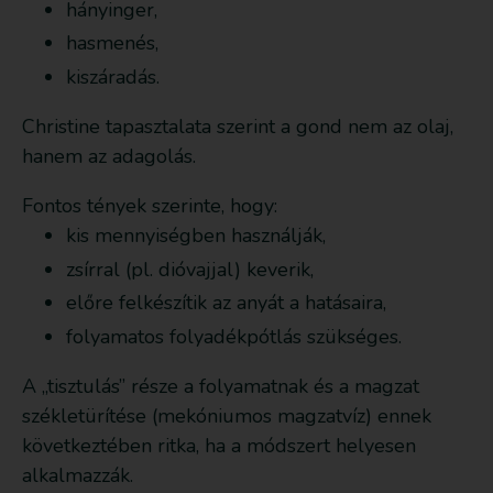
hányinger,
hasmenés,
kiszáradás.
Christine tapasztalata szerint a gond nem az olaj,
hanem az adagolás.
Fontos tények szerinte, hogy:
kis mennyiségben használják,
zsírral (pl. dióvajjal) keverik,
előre felkészítik az anyát a hatásaira,
folyamatos folyadékpótlás szükséges.
A „tisztulás” része a folyamatnak és a magzat
székletürítése (mekóniumos magzatvíz) ennek
következtében ritka, ha a módszert helyesen
alkalmazzák.