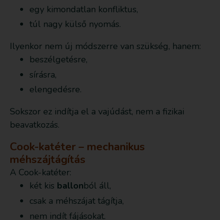
egy kimondatlan konfliktus,
túl nagy külső nyomás.
Ilyenkor nem új módszerre van szükség, hanem:
beszélgetésre,
sírásra,
elengedésre.
Sokszor ez indítja el a vajúdást, nem a fizikai
beavatkozás.
Cook-katéter – mechanikus
méhszájtágítás
A Cook-katéter:
két kis
ballon
ból áll,
csak a méhszájat tágítja,
nem indít fájásokat.