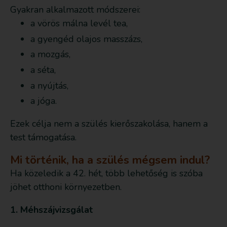
Gyakran alkalmazott módszerei:
a vörös málna levél tea,
a gyengéd olajos masszázs,
a mozgás,
a séta,
a nyújtás,
a jóga.
Ezek célja nem a szülés kierőszakolása, hanem a
test támogatása.
Mi történik, ha a szülés mégsem indul?
Ha közeledik a 42. hét, több lehetőség is szóba
jöhet otthoni környezetben.
1. Méhszájvizsgálat