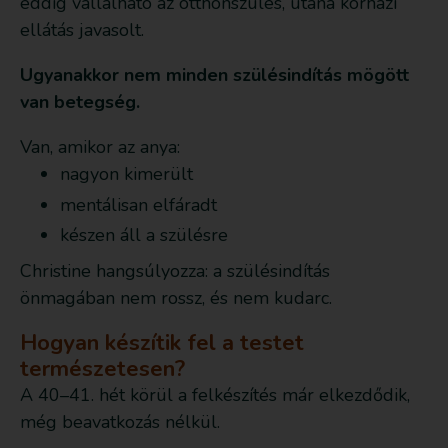
eddig vállalható az otthonszülés, utána kórházi
ellátás javasolt.
Ugyanakkor nem minden szülésindítás mögött
van betegség.
Van, amikor az anya:
nagyon kimerült
mentálisan elfáradt
készen áll a szülésre
Christine hangsúlyozza: a szülésindítás
önmagában nem rossz, és nem kudarc.
Hogyan készítik fel a testet
természetesen?
A 40–41. hét körül a felkészítés már elkezdődik,
még beavatkozás nélkül.