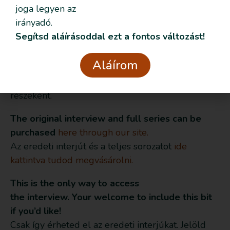
jelentek meg 2024-ben. A teljes videósorozathoz
joga legyen az
a honlapjukon keresztül lehet hozzáférni:
irányadó.
megveszem
Segítsd aláírásoddal ezt a fontos változást!
Ezeket az anyagokat az
Intentional Birth
rögzítette
Aláírom
2024-ben, „The Induction Equation” – A
szülésindítás egyenlete” című interjúsorozatuk
részeként.
The original interview and full series can be
purchased
here through our site.
Az eredeti interjút és a teljes sorozatot
ide
kattintva tudod megvásárolni.
This is the only way to access
the interview. Your welcome to include this bit
if you’d like!
Csak így érheted el az eredeti interjúkat. Jelöld