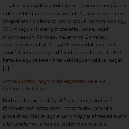
„Csak egy vizsgálatra érkeztem”. Csak egy vizsgálatra
érkeztél.Még nem szülni készültél, nem lezárni, nem
átlépni azon a bizonyos arany kapun, hanem csak egy
CTG-t vagy ultrahangot szerettél volna, majd
megnyugodni és végül hazamenni. És mégis
egyetlen konzultáció, egyetlen mondat, egyetlen
döntési helyzet elegendő volt ahhoz, hogy a tested
hirtelen egy teljesen más valóságban találja magát.
[…]
Azt se tudtam, hogy mibe egyezem bele – a
tájékoztatás hiánya
Kedves Hoztam e világra! Szeretném leírni az én
történetemet, hátha ezzel hozzá tudok járulni a
projekthez, illetve úgy érzem, hogyha elmesélhetem
a történetemet, akkor az segítene nekem is a