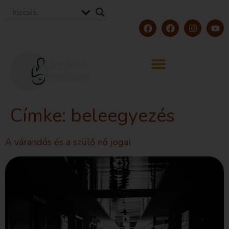
Címke:
beleegyezés
A várandós és a szülő nő jogai