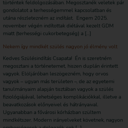
történtek feldolgozásában. Megosztanék veletek pár
gondolatot a terhességemmel kapcsolatban és
utána részletezném az indítást. Engem 2025.
november végén indítottak diétával kezelt GDM
miatt (terhességi cukorbetegség) a […]
Nekem így mindkét szülés nagyon jó élmény volt
Kedves Szülésindítás Csapata! Én is szeretném
megosztani a történetemet, hiszen duplán érintett
vagyok. Elöljáróban leszögezném, hogy orvos
vagyok – ugyan más területen –, de az egyetemi
tanulmányaim alapján tisztában vagyok a szülés
fiziológiájával, lehetséges komplikációkkal, illetve a
beavatkozások előnyeivel és hátrányaival.
Ugyanabban a fővárosi kórházban szültem
mindkétszer. Modern irányelveket követnek, nagyon
emberségesek a dolgozók, sok […]