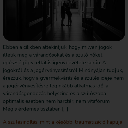
Ebben a cikkben áttekintjük, hogy milyen jogok
illetik meg a várandósokat és a szülő nőket
egészségügyi ellátás igénybevétele során. A
jogokról és a jogérvényesítésről Mindnyájan tudjuk,
érezzük, hogy a gyermekvárás és a szülés ideje nem
a jogérvényesítésre leginkább alkalmas idő: a
várandósgondozás helyszíne és a szülőszoba
optimális esetben nem harctér, nem vitafórum.
Mégis érdemes tisztában […]
A szülésindítás, mint a későbbi traumatizáció kapuja