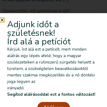
Szülésindítás: mit gondolnak a nők?
dr. Sara Wickham blogbejegyzése fordítás: Noll A.
Adjunk időt a
Nandu Mit gondolnak a nők a szülésindításról? A
születésnek!
kutatási eredményeket összegezve egy ismerős és
Írd alá a petíciót
nyugtalanító kép rajzolódik ki. A szülésindítás
szignifikánsan magasabb arányban vezet negatív
Kérjük, írd alá ezt a petíciót, mert minden
szülésélményhez. A megkérdezett nők arról
aláírás egy lépés afelé, hogy a magyar
számoltak be, hogy korlátozott mértékben vonták be
szülészeteken a rutinszerű sürgetés helyett a
őket a döntéshozásba, és nem érezték úgy, hogy
türelem, a szükségtelen beavatkozásoktól
voltak választási lehetőségeik. […]
mentes szakmai megközelítés és a nő döntési
joga legyen az
irányadó.
Küldj üzenetet
Segítsd aláírásoddal ezt a fontos változást!