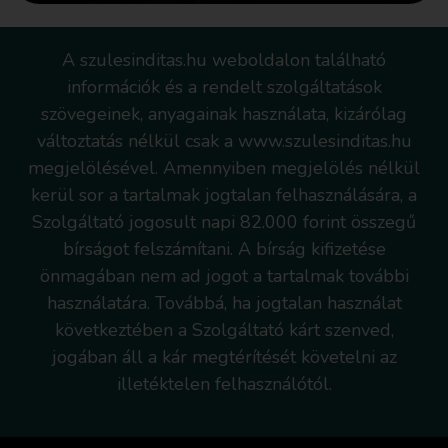
A szulesinditas.hu weboldalon található
információk és a rendelt szolgáltatások
szövegeinek, anyagainak használata, kizárólag
változtatás nélkül csak a www.szulesinditas.hu
megjelölésével. Amennyiben megjelölés nélkül
kerül sor a tartalmak jogtalan felhasználására, a
Szolgáltató jogosult napi 82.000 forint összegű
bírságot felszámítani. A bírság kifizetése
önmagában nem ad jogot a tartalmak további
használatára. Továbbá, ha jogtalan használat
következtében a Szolgáltató kárt szenved,
jogában áll a kár megtérítését követelni az
illetéktelen felhasználótól.