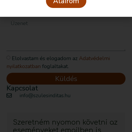
Aláírom
Elolvastam és elogadom az
Adatvédelmi
nyilatkozatban
foglaltakat.
Küldés
Kapcsolat
info@szulesinditas.hu
Szeretném nyomon követni az
eseményeket emailben is