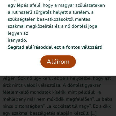
egy lépés afelé, hogy a magyar szülészeteken
a rutinszerű sürgetés helyett a türelem, a
szükségtelen beavatkozásoktól mentes
szakmai megközelítés és a nő döntési joga
legyen az
irányadó.
Segítsd aláírásoddal ezt a fontos változást!
Aláírom
A szülésindítás napjainkban az egyik leggyakrabban
alkalmazott orvosi beavatkozás a várandósság
végén. Sok nő úgy kerül ebbe a helyzetbe, hogy azt
érzi: nincs valódi választása. A döntést gyakran
félelemkeltő mondatok kísérik, mint például: „a
méhlepény már nem működik megfelelően”, „a baba
nincs biztonságban”, „a kockázat túl nagy”. Ez a cikk
egy szakmai beszélgetés alapján készült, […]