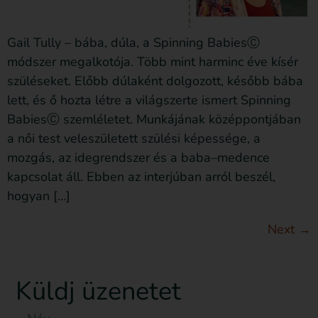
Gail Tully – bába, dúla, a Spinning BabiesⒸ
módszer megalkotója. Több mint harminc éve kísér
szüléseket. Előbb dúlaként dolgozott, később bába
lett, és ő hozta létre a világszerte ismert Spinning
BabiesⒸ szemléletet. Munkájának középpontjában
a női test veleszületett szülési képessége, a
mozgás, az idegrendszer és a baba–medence
kapcsolat áll. Ebben az interjúban arról beszél,
hogyan […]
Next
→
Küldj üzenetet