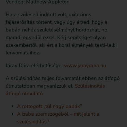
Vendég: Matthew Appleton
Ha a szülésed indított volt, oxitocinos
fájáserősítés történt, vagy úgy érzed, hogy a
babád nehéz születésélményt hordozhat, ne
maradj egyedül ezzel. Kérj segítséget olyan
szakembertől, aki ért a korai élmények testi-lelki
lenyomataihoz.
Járay Dóra elérhetősége:
www.jaraydora.hu
A szülésindítás teljes folyamatát ebben az átfogó
útmutatóban magyarázzuk el.
Szülésindítás
átfogó útmutató.
A rettegett „túl nagy babák”
A baba szemszögéből – mit jelent a
szülésindítás?