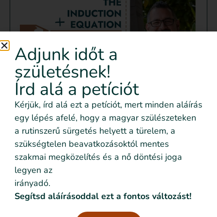
Adjunk időt a
születésnek!
Emilio Chavira: Szülésindítás –
Írd alá a petíciót
mikor indokolt valójában egy
Kérjük, írd alá ezt a petíciót, mert minden aláírás
orvos szerint?
egy lépés afelé, hogy a magyar szülészeteken
Tovább olvasom »
a rutinszerű sürgetés helyett a türelem, a
szükségtelen beavatkozásoktól mentes
szakmai megközelítés és a nő döntési joga
legyen az
irányadó.
Kapcsolódó anyagok
Segítsd aláírásoddal ezt a fontos változást!