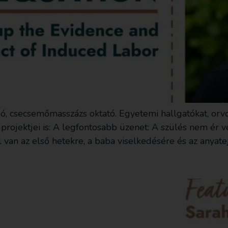
dó, csecsemőmasszázs oktató. Egyetemi hallgatókat, orvo
 projektjei is: A legfontosabb üzenet: A szülés nem ér
l van az első hetekre, a baba viselkedésére és az anyate