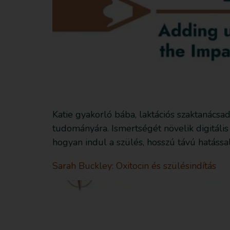
Katie gyakorló bába, laktációs szaktanácsa
tudományára. Ismertségét növelik digitális
hogyan indul a szülés, hosszú távú hatássa
Sarah Buckley: Oxitocin és szülésindítás