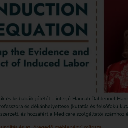
nyák és kisbabáik jólétét – interjú Hannah Dahlennel 
ofesszora és dékánhelyettese (kutatás és felsőfokú kuta
szerzett, és hozzáfért a Medicare szolgáltatói számhoz és
ésindítás és az „öregedő méhlepény” mítosza