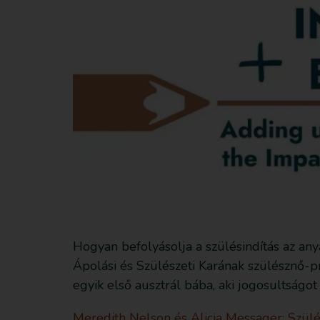
Hogyan befolyásolja a szülésindítás az a
Ápolási és Szülészeti Karának szülésznő-pr
egyik első ausztrál bába, aki jogosultságot 
Meredith Nelson és Alicia Messager: Szül