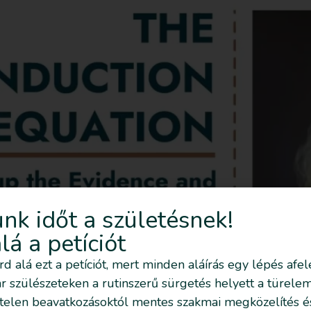
nk időt a születésnek!
alá a petíciót
írd alá ezt a petíciót, mert minden aláírás egy lépés afel
 szülészeteken a rutinszerű sürgetés helyett a türelem
pontosan. Vélhetően az anya és a magzat közös döntése.
telen beavatkozásoktól mentes szakmai megközelítés é