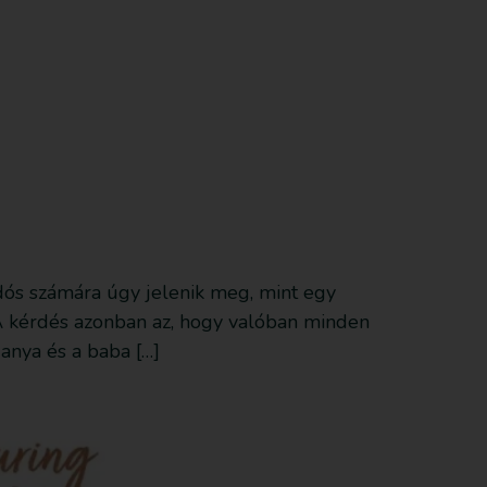
Feliratkozom
Anyagot küldök be
Támogatás
dós számára úgy jelenik meg, mint egy
. A kérdés azonban az, hogy valóban minden
 anya és a baba […]