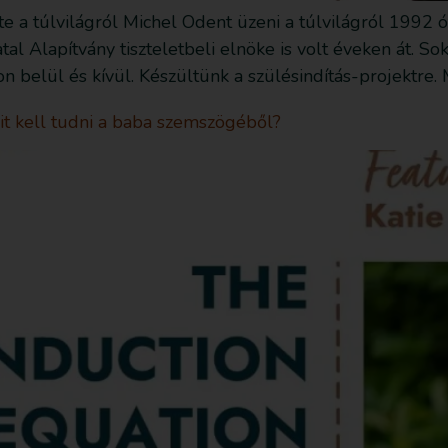
 a túlvilágról Michel Odent üzeni a túlvilágról 1992 ó
al Alapítvány tiszteletbeli elnöke is volt éveken át. So
n belül és kívül. Készültünk a szülésindítás-projektre.
Mit kell tudni a baba szemszögéből?