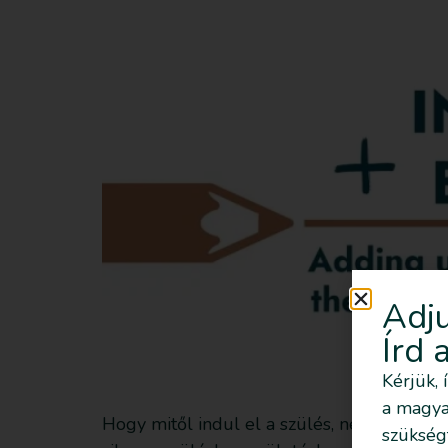
Adju
Írd 
Kérjük, 
a magyar
Hogy mitől indul el a szülés, nem tudjuk 
szükség