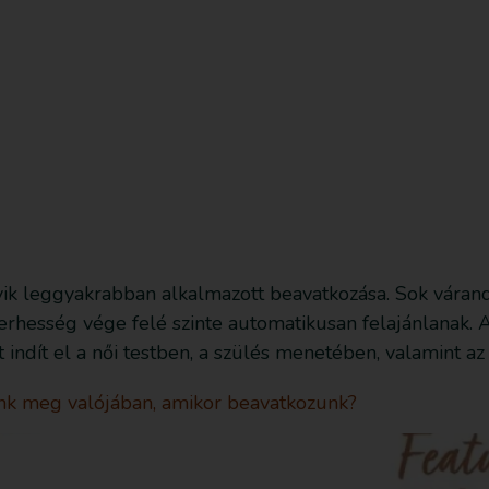
sd le az ingyenes útmutatót most!
Bejegyzések
yik leggyakrabban alkalmazott beavatkozása. Sok váran
 terhesség vége felé szinte automatikusan felajánlanak
indít el a női testben, a szülés menetében, valamint az
tunk meg valójában, amikor beavatkozunk?