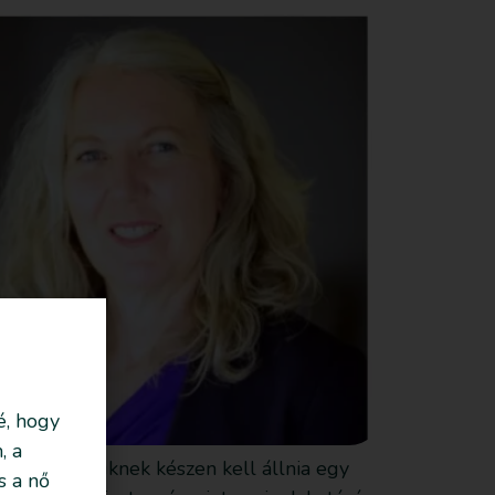
é, hogy
, a
 Mindkettőjüknek készen kell állnia egy
s a nő