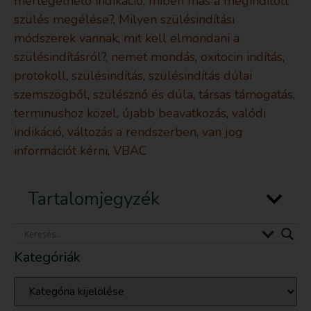
mérlegelhető indikáció
,
miben más a megindított
szülés megélése?
,
Milyen szülésindítási
módszerek vannak
,
mit kell elmondani a
szülésindításról?
,
nemet mondás
,
oxitocin indítás
,
protokoll
,
szülésindítás
,
szülésindítás dúlai
szemszögből
,
szülésznő és dúla
,
társas támogatás
,
terminushoz közel
,
újabb beavatkozás
,
valódi
indikáció
,
változás a rendszerben
,
van jog
információt kérni
,
VBAC
Tartalomjegyzék
Kategóriák