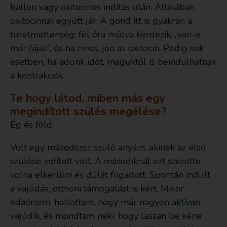
ballon vagy oxitocinos indítás után. Általában
oxitocinnal együtt jár. A gond itt is gyakran a
türelmetlenség: fél óra múlva kérdezik, „van-e
már fájás”, és ha nincs, jön az oxitocin. Pedig sok
esetben, ha adunk időt, maguktól is beindulhatnak
a kontrakciók.
Te hogy látod, miben más egy
megindított szülés megélése?
Ég és föld.
Volt egy másodszor szülő anyám, akinek az első
szülése indított volt. A másodiknál ezt szerette
volna elkerülni és dúlát fogadott. Spontán indult
a vajúdás, otthoni támogatást is kért. Mikor
odaértem, hallottam, hogy már nagyon aktívan
vajúdik, és mondtam neki, hogy lassan be kéne