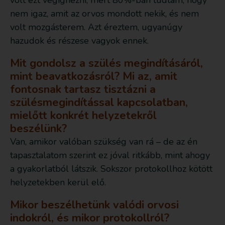
volt ezt végignézni, mert 80%-ban tudtam, hogy
nem igaz, amit az orvos mondott nekik, és nem
volt mozgásterem. Azt éreztem, ugyanúgy
hazudok és részese vagyok ennek.
Mit gondolsz a szülés megindításáról,
mint beavatkozásról? Mi az, amit
fontosnak tartasz tisztázni a
szülésmegindítással kapcsolatban,
mielőtt konkrét helyzetekről
beszélünk?
Van, amikor valóban szükség van rá – de az én
tapasztalatom szerint ez jóval ritkább, mint ahogy
a gyakorlatból látszik. Sokszor protokollhoz kötött
helyzetekben kerül elő.
Mikor beszélhetünk valódi orvosi
indokról, és mikor protokollról?