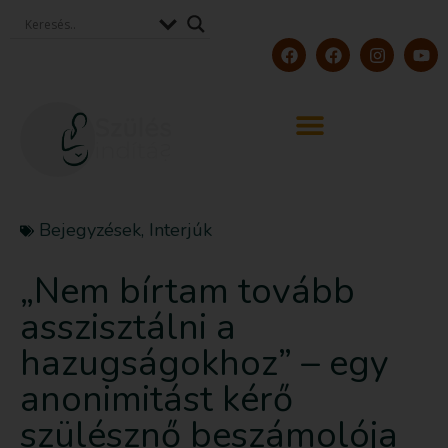
Bejegyzések
,
Interjúk
„Nem bírtam tovább
asszisztálni a
hazugságokhoz” – egy
anonimitást kérő
szülésznő beszámolója