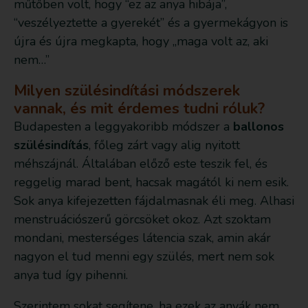
műtőben volt, hogy “ez az anya hibája”,
“veszélyeztette a gyerekét” és a gyermekágyon is
újra és újra megkapta, hogy „maga volt az, aki
nem…”
Milyen szülésindítási módszerek
vannak, és mit érdemes tudni róluk?
Budapesten a leggyakoribb módszer a
ballonos
szülésindítás
, főleg zárt vagy alig nyitott
méhszájnál. Általában előző este teszik fel, és
reggelig marad bent, hacsak magától ki nem esik.
Sok anya kifejezetten fájdalmasnak éli meg. Alhasi
menstruációszerű görcsöket okoz. Azt szoktam
mondani, mesterséges látencia szak, amin akár
nagyon el tud menni egy szülés, mert nem sok
anya tud így pihenni.
Szerintem sokat segítene, ha ezek az anyák nem