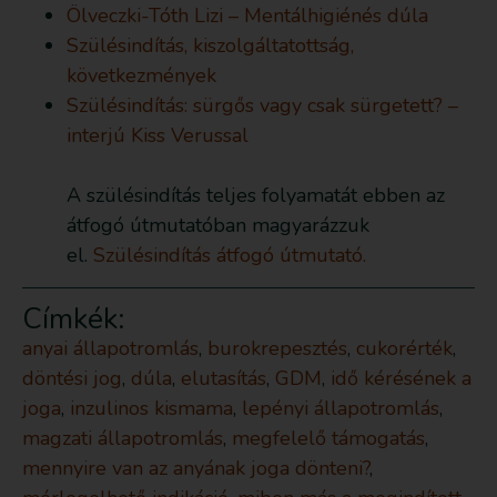
Ölveczki-Tóth Lizi – Mentálhigiénés dúla
Szülésindítás, kiszolgáltatottság,
következmények
Szülésindítás: sürgős vagy csak sürgetett? –
interjú Kiss Verussal
A szülésindítás teljes folyamatát ebben az
átfogó útmutatóban magyarázzuk
el.
Szülésindítás átfogó útmutató.
Címkék:
anyai állapotromlás
,
burokrepesztés
,
cukorérték
,
döntési jog
,
dúla
,
elutasítás
,
GDM
,
idő kérésének a
joga
,
inzulinos kismama
,
lepényi állapotromlás
,
magzati állapotromlás
,
megfelelő támogatás
,
mennyire van az anyának joga dönteni?
,