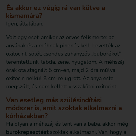
És akkor ez végig rá van kötve a
kismamára?
Igen, általában.
Volt egy eset, amikor az orvos felismerte: az
anyának és a méhnek pihenés kell. Levették az
oxitocint, sötét, csendes zuhanyzós „buborékot”
teremtettünk, labda, zene, nyugalom. A méhszáj
órák óta stagnált 5 cm-en, majd 2 óra múlva
oxitocin nélkül 8 cm-re ugrott. Az anya este
megszült, és nem kellett visszakötni oxitocint.
Van esetleg más szülésindítási
módszer is, amit szoktak alkalmazni a
kórházakban?
Ha olyan a méhszáj és lent van a baba, akkor még
burokrepesztést
szoktak alkalmazni
.
Van, hogy a