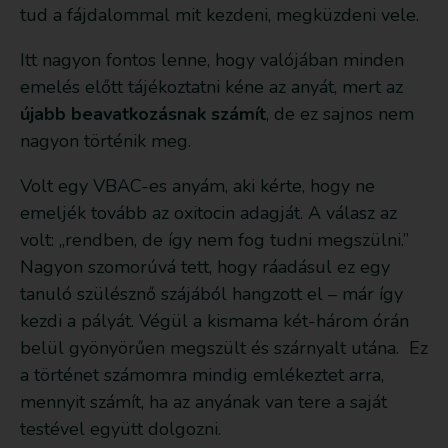
tud a fájdalommal mit kezdeni, megküzdeni vele.
Itt nagyon fontos lenne, hogy valójában minden
emelés előtt tájékoztatni kéne az anyát, mert az
újabb beavatkozásnak számít
, de ez sajnos nem
nagyon történik meg.
Volt egy VBAC-es anyám, aki kérte, hogy ne
emeljék tovább az oxitocin adagját. A válasz az
volt: „rendben, de így nem fog tudni megszülni.”
Nagyon szomorúvá tett, hogy ráadásul ez egy
tanuló szülésznő szájából hangzott el – már így
kezdi a pályát. Végül a kismama két-három órán
belül gyönyörűen megszült és szárnyalt utána. Ez
a történet számomra mindig emlékeztet arra,
mennyit számít, ha az anyának van tere a saját
testével együtt dolgozni.