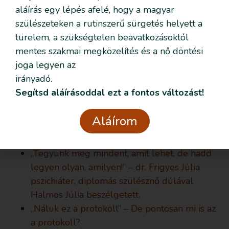
aláírás egy lépés afelé, hogy a magyar
Mi az az egy gondolat, amit a
szülészeteken a rutinszerű sürgetés helyett a
legfontosabbnak tartasz, hogy az
türelem, a szükségtelen beavatkozásoktól
olvasók magukkal vigyenek?
mentes szakmai megközelítés és a nő döntési
Ahhoz, hogy egy anya dönteni tudjon, joga van
joga legyen az
információt kérni, joga van időt kérni és joga van a
irányadó.
megfelelő támogatáshoz.
Segítsd aláírásoddal ezt a fontos változást!
Az interjút Kiss-Kovács Mónika készítette.
Aláírom
kisskovacs.monika.dula@gmail.com
„Tegyünk meg mindent, amit lehet, de hadd
legyen olyan, amilyen!” – dr. Frigyes Júlia
pszichiáter, diplomás szülésznő dúlával
Halmos Júlia beszélgetett.
„Náluk ez a protokoll” – De pontosan mi is az
a protokoll?