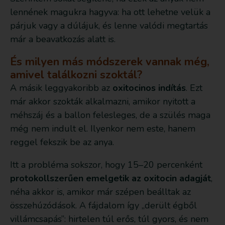
lennének magukra hagyva: ha ott lehetne velük a
párjuk vagy a dúlájuk, és lenne valódi megtartás
már a beavatkozás alatt is.
És milyen más módszerek vannak még,
amivel találkozni szoktál?
A másik leggyakoribb az
oxitocinos indítás
. Ezt
már akkor szokták alkalmazni, amikor nyitott a
méhszáj és a ballon felesleges, de a szülés maga
még nem indult el. Ilyenkor nem este, hanem
reggel fekszik be az anya.
Itt a probléma sokszor, hogy 15–20 percenként
protokollszerűen emelgetik az oxitocin adagját
,
néha akkor is, amikor már szépen beálltak az
összehúzódások. A fájdalom így „derült égből
villámcsapás”: hirtelen túl erős, túl gyors, és nem