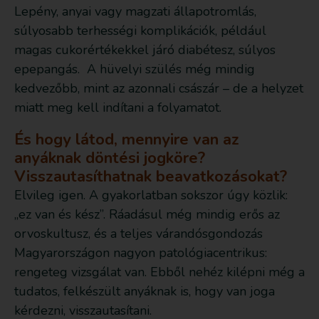
Lepény, anyai vagy magzati állapotromlás,
súlyosabb terhességi komplikációk, például
magas cukorértékekkel járó diabétesz, súlyos
epepangás. A hüvelyi szülés még mindig
kedvezőbb, mint az azonnali császár – de a helyzet
miatt meg kell indítani a folyamatot.
És hogy látod, mennyire van az
anyáknak döntési jogköre?
Visszautasíthatnak beavatkozásokat?
Elvileg igen. A gyakorlatban sokszor úgy közlik:
„ez van és kész”. Ráadásul még mindig erős az
orvoskultusz, és a teljes várandósgondozás
Magyarországon nagyon patológiacentrikus:
rengeteg vizsgálat van. Ebből nehéz kilépni még a
tudatos, felkészült anyáknak is, hogy van joga
kérdezni, visszautasítani.