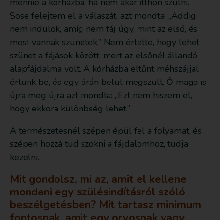
mennie a kórházba, ha nem akar itthon szülni.
Sose felejtem el a válaszát, azt mondta: „Addig
nem indulok, amíg nem fáj úgy, mint az első, és
most vannak szünetek.” Nem értette, hogy lehet
szünet a fájások között, mert az elsőnél állandó
alapfájdalma volt. A kórházba eltűnt méhszájjal
értünk be, és egy órán belül megszült. Ő maga is
újra meg újra azt mondta: „Ezt nem hiszem el,
hogy ekkora különbség lehet.”
A természetesnél szépen épül fel a folyamat, és
szépen hozzá tud szokni a fájdalomhoz, tudja
kezelni.
Mit gondolsz, mi az, amit el kellene
mondani egy szülésindításról szóló
beszélgetésben? Mit tartasz minimum
fontosnak, amit egy orvosnak vagy