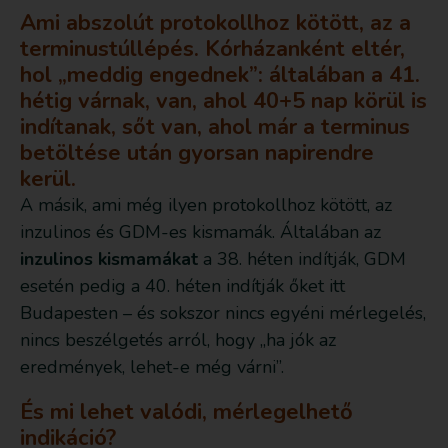
Ami abszolút protokollhoz kötött, az a
terminustúllépés. Kórházanként eltér,
hol „meddig engednek”: általában a 41.
hétig várnak, van, ahol 40+5 nap körül is
indítanak, sőt van, ahol már a terminus
betöltése után gyorsan napirendre
kerül.
A másik, ami még ilyen protokollhoz kötött, az
inzulinos és GDM-es kismamák. Általában az
inzulinos kismamákat
a 38. héten indítják, GDM
esetén pedig a 40. héten indítják őket itt
Budapesten – és sokszor nincs egyéni mérlegelés,
nincs beszélgetés arról, hogy „ha jók az
eredmények, lehet-e még várni”.
És mi lehet valódi, mérlegelhető
indikáció?