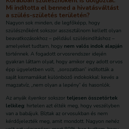
Korábban szülésznőként is dolgoztál.
Mi indította el benned a hivatásváltást
a szülés-születés területén?
Nagyon sok minden, de legfőképp, hogy
szülésznőként sokszor asszisztálnom kellett olyan
beavatkozásokhoz – például szülésindításhoz –
amelyeket tudtam, hogy
nem valós indok alapján
történnek. A fogadott orvosrendszer idején
gyakran láttam olyat, hogy amikor egy adott orvos
épp ügyeletben volt, „sorozatban” indították a
saját kismamáikat különböző indokokkal: kevés a
magzatvíz, „nem olyan a lepény” és hasonlók.
Az anyák ilyenkor sokszor
teljesen összetörtek
lelkileg
: hirtelen azt élték meg, hogy veszélyben
van a babájuk. Bíztak az orvosukban és nem
kérdőjelezték meg, amit mondott. Nagyon nehéz