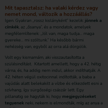
Mit tapasztalsz: ha valaki kérdez vagy
nemet mond, változik a hozzáállás?
Igen. Gyakran „rossz kislányként” kezelik:
jönnek a
címkék
, az „ősanya”, és a mondatok, amelyek
megfélemlítenek: „Jól van, maga tudja… maga
gyereke… mi szóltunk.” Ha később bármi
nehézség van, egyből az orra alá dörgölik.
Volt egy kismamám, aki visszautasította a
szülésindítást. Kitartott amellett, hogy a 42. hétig
várna, és, ha addig nem indul, akkor indíthatják. A
42. héten végül oxitocinnal indították, a baba a
vajúdás alatt belekakilt a vízbe és elkezdett esni a
szívhang, így sürgősségi császár lett. Egy
pillanatig se hagyták ki, hogy
megjegyzéseket
tegyenek
neki, nekem is elmondták, míg az anya a