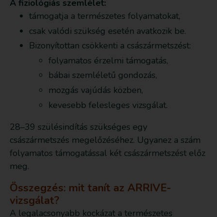
A fiziológiás szemlélet:
támogatja a természetes folyamatokat,
csak valódi szükség esetén avatkozik be.
Bizonyítottan csökkenti a császármetszést:
folyamatos érzelmi támogatás,
bábai szemléletű gondozás,
mozgás vajúdás közben,
kevesebb felesleges vizsgálat.
28–39 szülésindítás szükséges egy
császármetszés megelőzéséhez. Ugyanez a szám
folyamatos támogatással két császármetszést előz
meg.
Összegzés: mit tanít az ARRIVE-
vizsgálat?
A legalacsonyabb kockázat a természetes