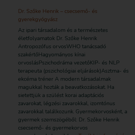
Dr. Szőke Henrik – csecsemő- és
gyerekgyógyász
Az ipari társadalom és a természetes
életfolyamatok Dr. Szőke Henrik
Antropozófus orvosWHO tanácsadó
szakértőHagyományos kínai
orvoslásPszichodráma vezetőKIP- és NLP
terapeuta (pszichológiai eljárások)Asztma- és
ekcéma tréner A modern társadalmak
magukkal hozták a beavatkozásokat. Ha
sietettjük a szülést korai adaptációs
zavarokat, légzési zavarokkal, izomtónus
zavarokkal találkozunk. Gyermekorvosként, a
gyermek szemszögéből: Dr. Szőke Henrik
csecsemő- és gyermekorvos