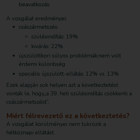
beavatkozás.
A vizsgálat eredményei:
császármetszés:
szülésindítás: 19%
kivárás: 22%
újszülöttkori súlyos problémák:nem volt
érdemi különbség
speciális újszülött-ellátás: 12% vs. 13%
Ezek alapján sok helyen azt a következtetést
vonták le, hogy„a 39. heti szülésindítás csökkenti a
császármetszést”.
Miért félrevezető ez a következtetés?
A vizsgálat körülményei nem tükrözik a
hétköznapi ellátást.