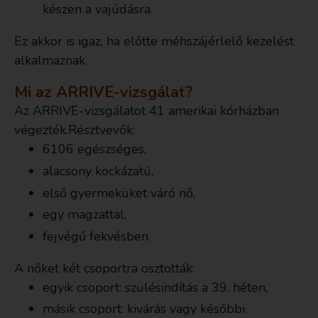
készen a vajúdásra.
Ez akkor is igaz, ha előtte méhszájérlelő kezelést
alkalmaznak.
Mi az ARRIVE-vizsgálat?
Az ARRIVE-vizsgálatot 41 amerikai kórházban
végezték.Résztvevők:
6106 egészséges,
alacsony kockázatú,
első gyermeküket váró nő,
egy magzattal,
fejvégű fekvésben.
A nőket két csoportra osztották:
egyik csoport: szülésindítás a 39. héten,
másik csoport: kivárás vagy későbbi