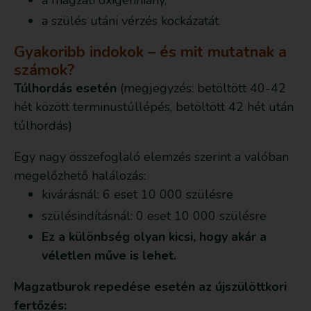
a szülés utáni vérzés kockázatát.
Gyakoribb indokok – és mit mutatnak a
számok?
Túlhordás esetén
(megjegyzés: betöltött 40-42
hét között terminustúllépés, betöltött 42 hét után
túlhordás)
Egy nagy összefoglaló elemzés szerint a valóban
megelőzhető halálozás:
kivárásnál: 6 eset 10 000 szülésre
szülésindításnál: 0 eset 10 000 szülésre
Ez a különbség olyan kicsi, hogy akár a
véletlen műve is lehet.
Magzatburok repedése esetén az újszülöttkori
fertőzés: