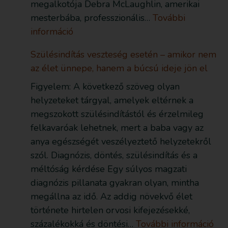
megalkotója Debra McLaughlin, amerikai
mesterbába, professzionális…
További
információ
Szülésindítás veszteség esetén – amikor nem
az élet ünnepe, hanem a búcsú ideje jön el
Figyelem: A következő szöveg olyan
helyzeteket tárgyal, amelyek eltérnek a
megszokott szülésindítástól és érzelmileg
felkavaróak lehetnek, mert a baba vagy az
anya egészségét veszélyeztető helyzetekről
szól. Diagnózis, döntés, szülésindítás és a
méltóság kérdése Egy súlyos magzati
diagnózis pillanata gyakran olyan, mintha
megállna az idő. Az addig növekvő élet
története hirtelen orvosi kifejezésekké,
százalékokká és döntési…
További információ