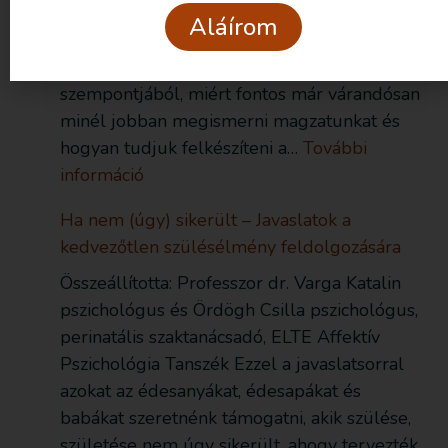
arról, hogyan látja egy kapcsolatanalitikus a
Aláírom
szülés természetes megindulását és a
szülésindítást az anya és a magzat kapcsolata
szempontjából, miért fontos már várandósan
minél jobban megismerni magzatunkat és
hogyan tudjuk felkészíteni a…
További
információ
Ha nem (úgy) sikerült – Javaslatok a
kedvezőtlen szülésélmény feldolgozására
Összeállította: Professzor dr. Varga Katalin
pszichológus és Ördögh Csilla pszichológus,
perinatális szaktanácsadó, ELTE Affektív
Pszichológia Tanszék Ezzel a javaslatsorral
azokat az édesanyákat, édesapákat és
babákat szeretnénk támogatni, akik szülése,
születése nem úgy sikerült, ahogy tervezték,