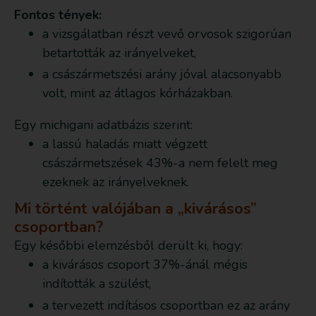
Fontos tények:
a vizsgálatban részt vevő orvosok szigorúan
betartották az irányelveket,
a császármetszési arány jóval alacsonyabb
volt, mint az átlagos kórházakban.
Egy michigani adatbázis szerint:
a lassú haladás miatt végzett
császármetszések 43%-a nem felelt meg
ezeknek az irányelveknek.
Mi történt valójában a „kivárásos”
csoportban?
Egy későbbi elemzésből derült ki, hogy:
a kivárásos csoport 37%-ánál mégis
indították a szülést,
a tervezett indításos csoportban ez az arány