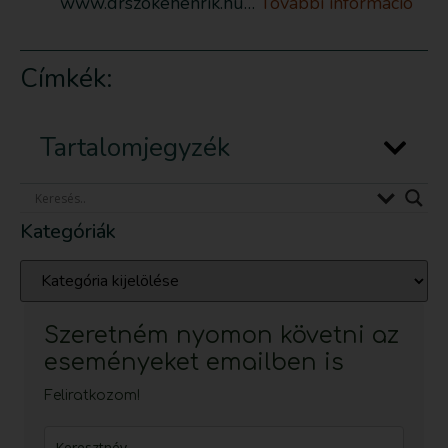
www.drszokehenrik.hu…
További információ
Címkék:
Tartalomjegyzék
Kategóriák
Szeretném nyomon követni az
eseményeket emailben is
Feliratkozom!