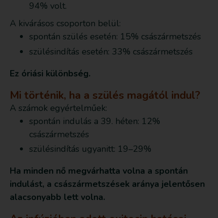
94% volt.
A kivárásos csoporton belül:
spontán szülés esetén: 15% császármetszés
szülésindítás esetén: 33% császármetszés
Ez óriási különbség.
Mi történik, ha a szülés magától indul?
A számok egyértelműek:
spontán indulás a 39. héten: 12%
császármetszés
szülésindítás ugyanitt: 19–29%
Ha minden nő megvárhatta volna a spontán
indulást, a császármetszések aránya jelentősen
alacsonyabb lett volna.