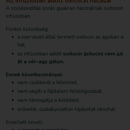
Az infúzióban adott oxitocin hatásai
A szülésindítás során gyakran használnak oxitocint
infúzióban.
Fontos különbség:
a szervezet által termelt oxitocin az agyban is
hat,
az infúzióban adott
oxitocin (pitocin) nem jut
át a vér–agy gáton.
Ennek következményei:
nem csökkenti a félelmet,
nem segíti a fájdalom feldolgozását,
nem támogatja a kötődést,
erősebb, szabályozatlan fájásokat okozhat.
Emellett növeli:
a magzati oxigénhiány,