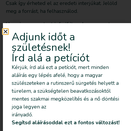
Csak így érheted el az eredeti interjúkat. Jelöld
meg a forrást, ha felhasználod.
Here is our contact info if it makes sense to
include it:
Adjunk időt a
Itt vannak az elérhetőségek, amiket jelölj meg:
születésnek!
Website:
https://www.intentionalbirth.co/
Írd alá a petíciót
Instagram
Kérjük, írd alá ezt a petíciót, mert minden
Dr. Somkövi Ágnes – Kell egy elfogadás
aláírás egy lépés afelé, hogy a magyar
abban, hogy nem tudjuk mikor születik meg
szülészeteken a rutinszerű sürgetés helyett a
a baba
türelem, a szükségtelen beavatkozásoktól
Szülésindítás és anyamagzat
mentes szakmai megközelítés és a nő döntési
kapcsolatanalízis – Mit élhet meg a baba egy
joga legyen az
beavatkozással induló szülés során?
irányadó.
Beszélgetés Dr. Somkövi Ágnes anya-magzat
Segítsd aláírásoddal ezt a fontos változást!
kapcsolatanalitikus, homeopata orvossal