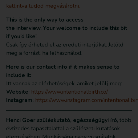
kattintva tudod megvásárolni.
This is the only way to access
the interview. Your welcome to include this bit
if you’d like!
Csak így érheted el az eredeti interjúkat. Jelöld
meg a forrást, ha felhasználod.
Here is our contact info if it makes sense to
include it:
Itt vannak az elérhetőségek, amiket jelölj meg:
Website:
https://www.intentionalbirth.co/
Instagram:
https://www.instagram.com/intentional.bir
Henci Goer szüléskutató, egészségügyi író
, több
évtizedes tapasztalattal a szülészeti kutatások
elemzésében. Munkássága nagy vizsgálatok