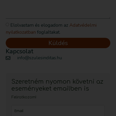
Elolvastam és elogadom az
Adatvédelmi
nyilatkozatban
foglaltakat.
Küldés
Kapcsolat
info@szulesinditas.hu
Szeretném nyomon követni az
eseményeket emailben is
Feliratkozom!