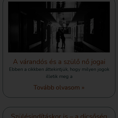
A várandós és a szülő nő jogai
Ebben a cikkben áttekintjük, hogy milyen jogok
illetik meg a
Tovább olvasom »
Szülésindításkor is – a dicsőség