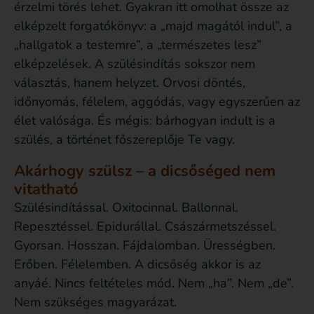
érzelmi törés lehet. Gyakran itt omolhat össze az
elképzelt forgatókönyv: a „majd magától indul”, a
„hallgatok a testemre”, a „természetes lesz”
elképzelések. A szülésindítás sokszor nem
választás, hanem helyzet. Orvosi döntés,
időnyomás, félelem, aggódás, vagy egyszerűen az
élet valósága. És mégis: bárhogyan indult is a
szülés, a történet főszereplője Te vagy.
Akárhogy szülsz – a dicsőséged nem
vitatható
Szülésindítással. Oxitocinnal. Ballonnal.
Repesztéssel. Epidurállal. Császármetszéssel.
Gyorsan. Hosszan. Fájdalomban. Ürességben.
Erőben. Félelemben. A dicsőség akkor is az
anyáé. Nincs feltételes mód. Nem „ha”. Nem „de”.
Nem szükséges magyarázat.