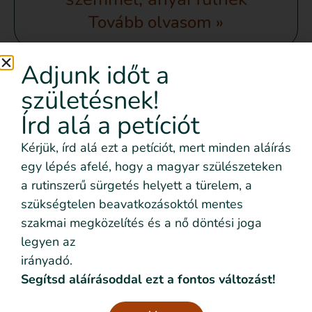
Tovább olvasom »
Adjunk időt a
születésnek!
Mindkét vàrandósságomat a
Írd alá a petíciót
41. héten “befejezték”
Tovább olvasom »
Kérjük, írd alá ezt a petíciót, mert minden aláírás
egy lépés afelé, hogy a magyar szülészeteken
a rutinszerű sürgetés helyett a türelem, a
szükségtelen beavatkozásoktól mentes
Indított szülés volt, azért, hogy
szakmai megközelítés és a nő döntési joga
a dokim ott tudjon lenni
legyen az
irányadó.
Tovább olvasom »
Segítsd aláírásoddal ezt a fontos változást!