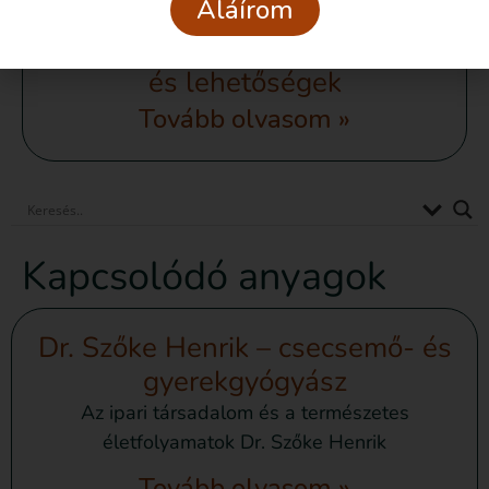
Aláírom
Szülésindítás: döntések, jogok
és lehetőségek
Tovább olvasom »
Kapcsolódó anyagok
Dr. Szőke Henrik – csecsemő- és
gyerekgyógyász
Az ipari társadalom és a természetes
életfolyamatok Dr. Szőke Henrik
Tovább olvasom »