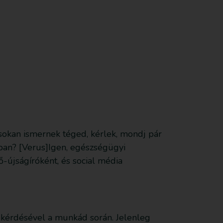
Feliratkozom
Anyagot küldök be
Támogatás
 sokan ismernek téged, kérlek, mondj pár
bban? [Verus]Igen, egészségügyi
-újságíróként, és social média
s kérdésével a munkád során. Jelenleg