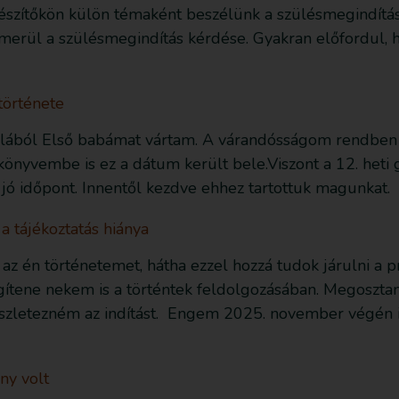
szítőkön külön témaként beszélünk a szülésmegindításr
felmerül a szülésmegindítás kérdése. Gyakran előfordul
története
llából Első babámat vártam. A várandósságom rendben za
könyvembe is ez a dátum került bele.Viszont a 12. heti 
 jó időpont. Innentől kezdve ehhez tartottuk magunkat. 
 tájékoztatás hiánya
az én történetemet, hátha ezzel hozzá tudok járulni a p
ítene nekem is a történtek feldolgozásában. Megosztan
zletezném az indítást. Engem 2025. november végén in
ny volt