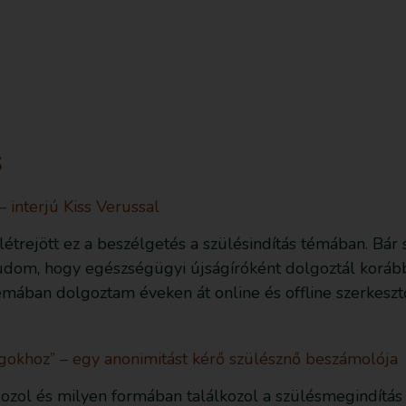
sd le az ingyenes útmutatót most!
Bejegyzések
s
– interjú Kiss Verussal
létrejött ez a beszélgetés a szülésindítás témában. Bár
 tudom, hogy egészségügyi újságíróként dolgoztál korá
mában dolgoztam éveken át online és offline szerkesztő
ágokhoz” – egy anonimitást kérő szülésznő beszámolója
olgozol és milyen formában találkozol a szülésmegindítá