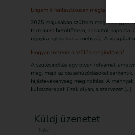
Engem ő fantasztikusan megtartott, de őt 
2025 májusában szültem meg első gyermeke
terminust betöltöttem, onnantól naponta já
ujjnyira nyitva van a méhszáj. A vizsgálat 
Hogyan történik a szülés megindítása?
A szülésindítás egy olyan folyamat, amely
meg, majd az összehúzódásokat serkentik. A
fájástevékenység megindítása. A méhnyak 
kulcsszerepet. Ezek olyan, a szervezet […]
Küldj üzenetet