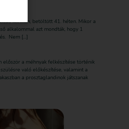
i klinikán, betöltött 41. héten. Mikor a
 első alkalommal azt mondták, hogy 1
ülés. Nem […]
 először a méhnyak felkészítése történik
szülésre való előkészítése, valamint a
kaszban a prosztaglandinok játszanak