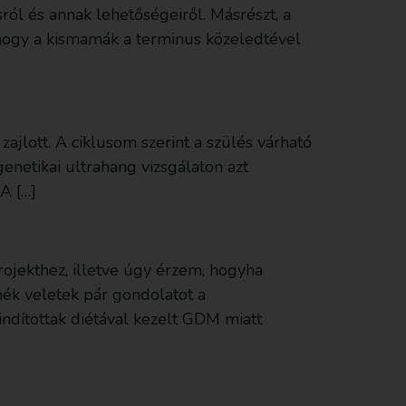
ól és annak lehetőségeiről. Másrészt, a
, hogy a kismamák a terminus közeledtével
jlott. A ciklusom szerint a szülés várható
genetikai ultrahang vizsgálaton azt
A […]
rojekthez, illetve úgy érzem, hogyha
ék veletek pár gondolatot a
dítottak diétával kezelt GDM miatt