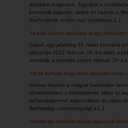
dúlaként dolgozom. Egyrészt a szülésfelké
kismamák kapcsán , akiket én kísérek is, 
telefonálnak, amikor egy lehetséges […]
Az első babám születése avagy indításom 
Szandi, egy jelenleg 35. hetes kismama to
időpontja 2022. február 28-ára esett, a kis
mondták, a méretek szerint február 20-a a
Azt se tudtam, hogy mibe egyezem bele – a
Kedves Hoztam e világra! Szeretném leírni 
elmesélhetem a történetemet, akkor az seg
terhességemmel kapcsolatban és utána rés
(terhességi cukorbetegség) a […]
Nekem így mindkét szülés nagyon jó élmé