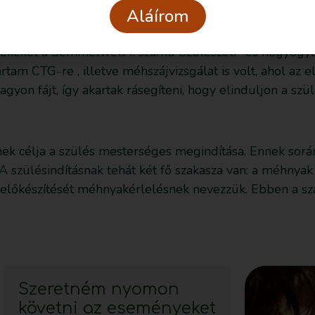
Aláírom
senki
ket a Semmelweis I. számú Szülészeti- és nőgyógyászat
rtam CTG-re , illetve méhszájvizsgálat is volt, ahol az
nagyon fájt, így akartak rásegíteni, hogy elinduljon a sz
nek célja a szülés mesterséges megindítása. Ennek során
 szülésindításnak tehát két fő szakasza van: a méhnyak 
előkészítését méhnyakérlelésnek nevezzük. Ebben a sza
Szeretném nyomon
követni az eseményeket