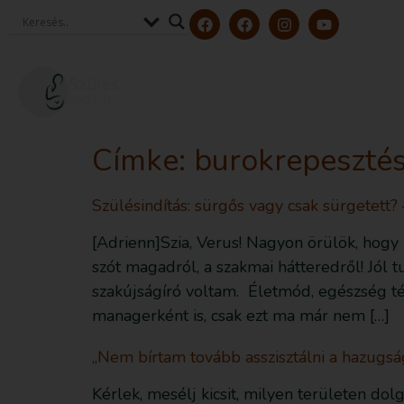
Szerzőink és szakértőink
Tölt
Címke:
burokrepeszté
Szülésindítás: sürgős vagy csak sürgetett? 
[Adrienn]Szia, Verus! Nagyon örülök, hogy 
szót magadról, a szakmai hátteredről! Jól
szakújságíró voltam. Életmód, egészség té
managerként is, csak ezt ma már nem […]
„Nem bírtam tovább asszisztálni a hazugs
Kérlek, mesélj kicsit, milyen területen d